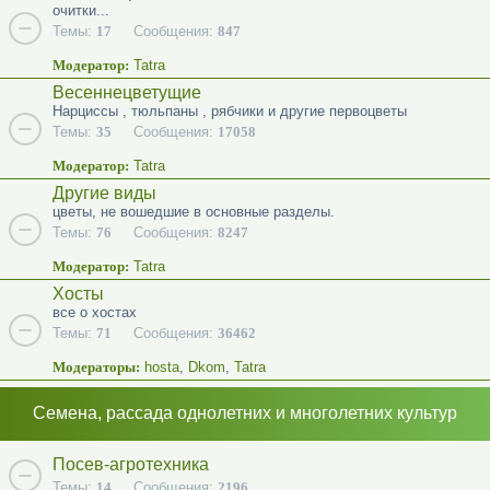
очитки...
Темы:
17
Сообщения:
847
Модератор:
Tatra
Весеннецветущие
Нарциссы , тюльпаны , рябчики и другие первоцветы
Темы:
35
Сообщения:
17058
Модератор:
Tatra
Другие виды
цветы, не вошедшие в основные разделы.
Темы:
76
Сообщения:
8247
Модератор:
Tatra
Хосты
все о хостах
Темы:
71
Сообщения:
36462
Модераторы:
hosta
,
Dkom
,
Tatra
Семена, рассада однолетних и многолетних культур
Посев-агротехника
Темы:
14
Сообщения:
2196