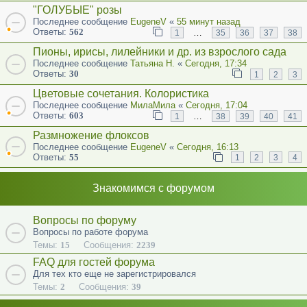
"ГОЛУБЫЕ" розы
Последнее сообщение
EugeneV
«
55 минут назад
Ответы:
562
…
1
35
36
37
38
Пионы, ирисы, лилейники и др. из взрослого сада
Последнее сообщение
Татьяна Н.
«
Сегодня, 17:34
Ответы:
30
1
2
3
Цветовые сочетания. Колористика
Последнее сообщение
МилаМила
«
Сегодня, 17:04
Ответы:
603
…
1
38
39
40
41
Размножение флоксов
Последнее сообщение
EugeneV
«
Сегодня, 16:13
Ответы:
55
1
2
3
4
Знакомимся с форумом
Вопросы по форуму
Вопросы по работе форума
Темы:
15
Сообщения:
2239
FAQ для гостей форума
Для тех кто еще не зарегистрировался
Темы:
2
Сообщения:
39