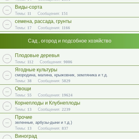
Виды-сорта
Темы:
11
Сообщения:
151
семена, рассада, грунты
Темы:
17
Сообщения:
1166
Сад , огород и подсобное хозяйство
Плодовые деревья
Темы:
112
Сообщения:
9006
Ягодные культуры
смородина, малина, крыжовник, земляника и т.д.
Темы:
38
Сообщения:
5829
Овощи
Темы:
55
Сообщения:
19624
Корнеплоды и Клубнеплоды
Темы:
13
Сообщения:
2239
Прочие
зеленные, арбузы-дыни и т.д.)
Темы:
13
Сообщения:
837
Виноград