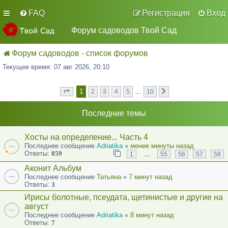
FAQ
Регистрация
Вход
Форум садоводов Твой Сад
Форум садоводов - список форумов
Текущее время: 07 авг 2026, 20:10
1
…
2
3
4
5
10
Страница
из
След.
1
10
Последние темы
Хосты на определение... Часть 4
Последнее сообщение
Adriatika
«
менее минуты назад
Ответы:
859
…
1
55
56
57
58
Аконит Альбум
Последнее сообщение
Татьяна
«
7 минут назад
Ответы:
3
Ирисы болотные, псеудата, щетинистые и другие на
август
Последнее сообщение
Adriatika
«
8 минут назад
Ответы:
7