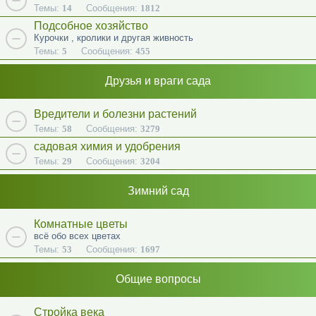
Темы:
14
Сообщения:
1812
Подсобное хозяйство
Курочки , кролики и другая живность
Темы:
5
Сообщения:
455
Друзья и враги сада
Вредители и болезни растений
Темы:
58
Сообщения:
3279
садовая химия и удобрения
Темы:
29
Сообщения:
3204
Зимний сад
Комнатные цветы
всё обо всех цветах
Темы:
53
Сообщения:
1697
Общие вопросы
Стройка века