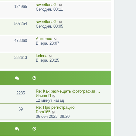
sweetlanaGr
124965
Сегодня, 00:11
sweetlanaGr
507254
Сегодня, 00:05
Анжелаа
473360
Вчера, 23:07
kelena
332613
Вчера, 20:25
Re: Как размещать фотографии …
2235
П
Ирина П
е
12 минут назад
р
Re: Про регистрацию
39
е
П
Rom165
й
е
06 сен 2023, 08:20
т
р
и
е
к
й
п
т