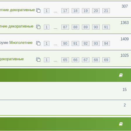
307
тние декоративные
…
1
17
18
19
20
21
1363
тние декоративные
…
1
87
88
89
90
91
1409
оруме
Многолетние
…
1
90
91
92
93
94
1025
декоративные
…
1
65
66
67
68
69
15
2