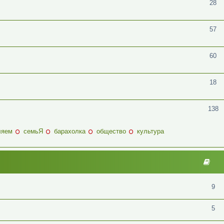
28
57
60
18
138
ляем
семьЯ
барахолка
общество
культура
9
5