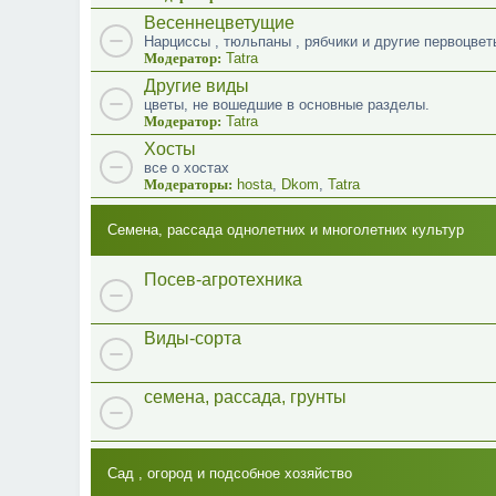
Весеннецветущие
Нарциссы , тюльпаны , рябчики и другие первоцвет
Модератор:
Tatra
Другие виды
цветы, не вошедшие в основные разделы.
Модератор:
Tatra
Хосты
все о хостах
Модераторы:
hosta
,
Dkom
,
Tatra
Семена, рассада однолетних и многолетних культур
Посев-агротехника
Виды-сорта
семена, рассада, грунты
Сад , огород и подсобное хозяйство