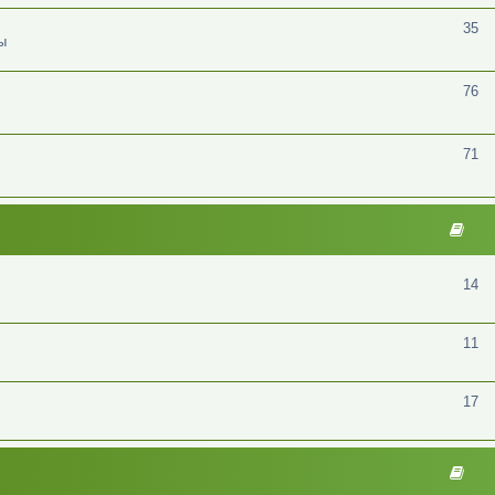
35
ы
76
71
14
11
17