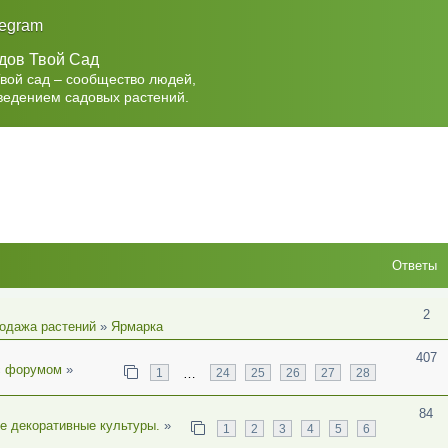
legram
дов Твой Сад
Твой сад – сообщество людей,
ведением садовых растений.
Ответы
2
родажа растений
»
Ярмарка
407
с форумом
»
…
1
24
25
26
27
28
84
е декоративные культуры.
»
1
2
3
4
5
6