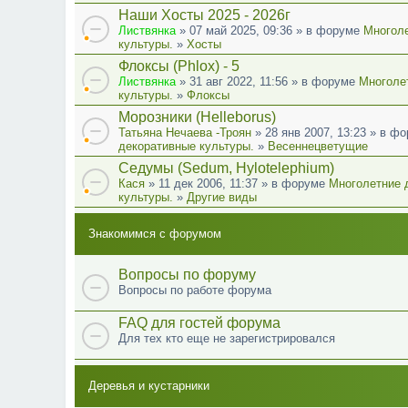
Наши Хосты 2025 - 2026г
Листвянка
» 07 май 2025, 09:36 » в форуме
Многоле
культуры.
»
Хосты
Флоксы (Phlox) - 5
Листвянка
» 31 авг 2022, 11:56 » в форуме
Многоле
культуры.
»
Флоксы
Морозники (Helleborus)
Татьяна Нечаева -Троян
» 28 янв 2007, 13:23 » в ф
декоративные культуры.
»
Весеннецветущие
Седумы (Sedum, Hylotelephium)
Кася
» 11 дек 2006, 11:37 » в форуме
Многолетние 
культуры.
»
Другие виды
Знакомимся с форумом
Вопросы по форуму
Вопросы по работе форума
FAQ для гостей форума
Для тех кто еще не зарегистрировался
Деревья и кустарники