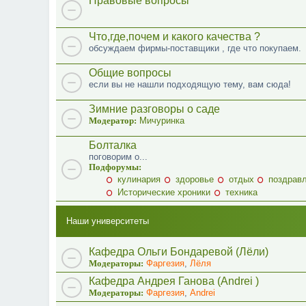
Правовые вопросы
Что,где,почем и какого качества ?
обсуждаем фирмы-поставщики , где что покупаем.
Общие вопросы
если вы не нашли подходящую тему, вам сюда!
Зимние разговоры о саде
Модератор:
Мичуринка
Болталка
поговорим о...
Подфорумы:
кулинария
здоровье
отдых
поздрав
Исторические хроники
техника
Наши университеты
Кафедра Ольги Бондаревой (Лёли)
Модераторы:
Фаргезия
,
Лёля
Кафедра Андрея Ганова (Andrei )
Модераторы:
Фаргезия
,
Andrei