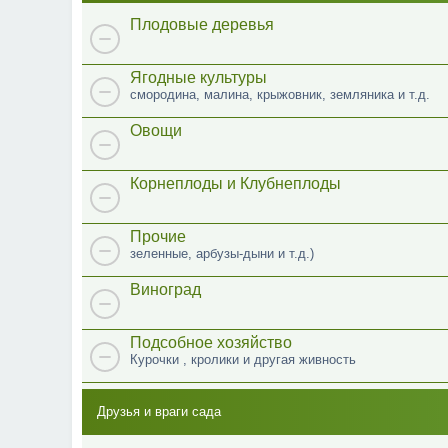
Плодовые деревья
Ягодные культуры
смородина, малина, крыжовник, земляника и т.д.
Овощи
Корнеплоды и Клубнеплоды
Прочие
зеленные, арбузы-дыни и т.д.)
Виноград
Подсобное хозяйство
Курочки , кролики и другая живность
Друзья и враги сада