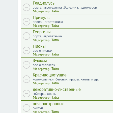
Гладиолусы
сорта, агротехника ,болезни гладиолусов
Модератор:
Tatra
Примулы
посев , агротехника
Модератор:
Tatra
Георгины
сорта, агротехника
Модератор:
Tatra
Пионы
все о пионах
Модератор:
Tatra
Флоксы
все о флоксах
Модератор:
Tatra
Красивоцветущие
колокольчики, бегонии, ирисы, каллы и др.
Модератор:
Tatra
декоративно-лиственные
гейхеры, хосты
Модератор:
Tatra
почвопокровные
очитки...
Модератор:
Tatra