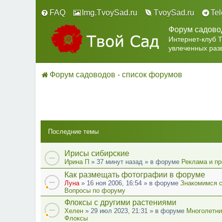
FAQ
Img.TvoySad.ru
TvoySad.ru
Te
Форум садово
Интернет-клуб 
увлеченных раз
Форум садоводов - список форумов
Последние темы
Ирисы сибирские
Ирина П
» 37 минут назад » в форуме
Реклама и п
Как размещать фотографии в форуме
Луна
» 16 ноя 2006, 16:54 » в форуме
Знакомимся 
Вопросы по форуму
Флоксы с другими растениями
Хелен
» 29 июл 2023, 21:31 » в форуме
Многолетни
Флоксы