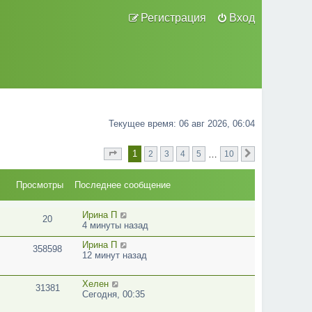
Регистрация
Вход
Текущее время: 06 авг 2026, 06:04
1
…
2
3
4
5
10
Страница
из
След.
1
10
Просмотры
Последнее сообщение
Ирина П
20
4 минуты назад
Ирина П
358598
12 минут назад
Хелен
31381
Сегодня, 00:35