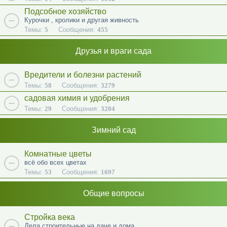
Подсобное хозяйство
Курочки , кролики и другая живность
Темы:
5
Сообщения:
455
Друзья и враги сада
Вредители и болезни растений
Темы:
58
Сообщения:
3279
садовая химия и удобрения
Темы:
29
Сообщения:
3204
Зимний сад
Комнатные цветы
всё обо всех цветах
Темы:
53
Сообщения:
1697
Общие вопросы
Стройка века
Дела строительные на даче и дома.