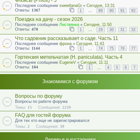
Флоксы (Phlox) - 5
Последнее сообщение
sweetlanaGr
«
Сегодня, 13:31
Ответы:
1367
…
1
89
90
91
92
Поездка на дачу - сезон 2026
Последнее сообщение
Листвянка
«
Сегодня, 11:50
Ответы:
470
…
1
29
30
31
32
Что садовник рассказывает о саде. Часть 11
Последнее сообщение
фрона
«
Сегодня, 11:43
Ответы:
1144
…
1
74
75
76
77
Гортензия метельчатая (Н. paniculata). Часть 4
Последнее сообщение
EugeneV
«
Сегодня, 11:11
Ответы:
104
…
1
4
5
6
7
Знакомимся с форумом
Вопросы по форуму
Вопросы по работе форума
Темы:
15
Сообщения:
2239
FAQ для гостей форума
Для тех кто еще не зарегистрировался
Темы:
2
Сообщения:
39
Деревья и кустарники