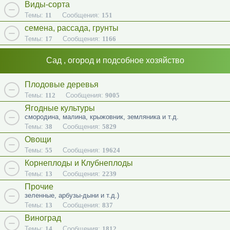
Виды-сорта
Темы:
11
Сообщения:
151
семена, рассада, грунты
Темы:
17
Сообщения:
1166
Сад , огород и подсобное хозяйство
Плодовые деревья
Темы:
112
Сообщения:
9005
Ягодные культуры
смородина, малина, крыжовник, земляника и т.д.
Темы:
38
Сообщения:
5829
Овощи
Темы:
55
Сообщения:
19624
Корнеплоды и Клубнеплоды
Темы:
13
Сообщения:
2239
Прочие
зеленные, арбузы-дыни и т.д.)
Темы:
13
Сообщения:
837
Виноград
Темы:
14
Сообщения:
1812