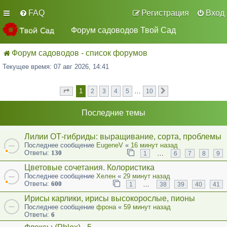
FAQ
Регистрация
Вход
Форум садоводов Твой Сад
Форум садоводов - список форумов
Текущее время: 07 авг 2026, 14:41
1
…
2
3
4
5
10
Страница
из
След.
1
10
Последние темы
Лилии ОТ-гибриды: выращивание, сорта, проблемы
Последнее сообщение
EugeneV
«
16 минут назад
Ответы:
130
…
1
6
7
8
9
Цветовые сочетания. Колористика
Последнее сообщение
Хелен
«
29 минут назад
Ответы:
600
…
1
38
39
40
41
Ирисы карлики, ирисы высокорослые, пионы
Последнее сообщение
фрона
«
59 минут назад
Ответы:
6