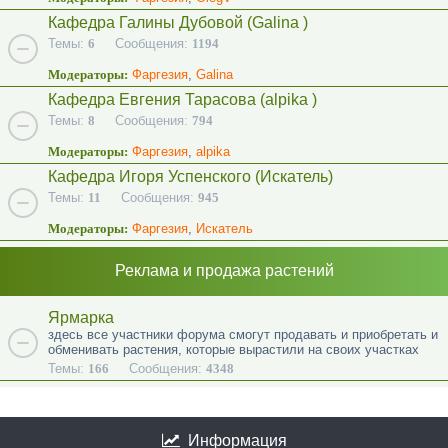
Кафедра Галины Дубовой (Galina )
Темы:
6
Сообщения:
1194
Модераторы:
Фаргезия
,
Galina
Кафедра Евгения Тарасова (alpika )
Темы:
8
Сообщения:
794
Модераторы:
Фаргезия
,
alpika
Кафедра Игоря Успенского (Искатель)
Темы:
11
Сообщения:
945
Модераторы:
Фаргезия
,
Искатель
Реклама и продажа растений
Ярмарка
здесь все участники форума смогут продавать и приобретать и
обменивать растения, которые вырастили на своих участках
Темы:
166
Сообщения:
4348
Информация