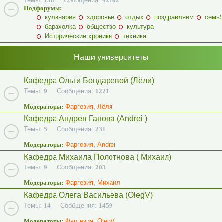
Темы:
138
Сообщения:
42182
Подфорумы:
кулинария
здоровье
отдых
поздравляем
семь
барахолка
общество
культура
Исторические хроники
техника
Наши университеты
Кафедра Ольги Бондаревой (Лёли)
Темы:
9
Сообщения:
1221
Модераторы:
Фаргезия
,
Лёля
Кафедра Андрея Ганова (Andrei )
Темы:
5
Сообщения:
231
Модераторы:
Фаргезия
,
Andrei
Кафедра Михаила Полотнова ( Михаил)
Темы:
9
Сообщения:
203
Модераторы:
Фаргезия
,
Михаил
Кафедра Олега Васильева (OlegV)
Темы:
14
Сообщения:
1459
Модераторы:
Фаргезия
,
OlegV