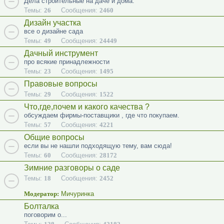
Дела строительные на даче и дома.
Темы:
26
Сообщения:
2460
Дизайн участка
все о дизайне сада
Темы:
49
Сообщения:
24449
Дачный инструмент
про всякие принадлежности
Темы:
23
Сообщения:
1495
Правовые вопросы
Темы:
29
Сообщения:
1522
Что,где,почем и какого качества ?
обсуждаем фирмы-поставщики , где что покупаем.
Темы:
57
Сообщения:
4221
Общие вопросы
если вы не нашли подходящую тему, вам сюда!
Темы:
60
Сообщения:
28172
Зимние разговоры о саде
Темы:
18
Сообщения:
2452
Модератор:
Мичуринка
Болталка
поговорим о...