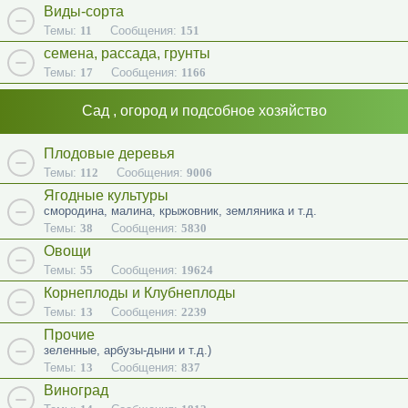
Виды-сорта
Темы:
11
Сообщения:
151
семена, рассада, грунты
Темы:
17
Сообщения:
1166
Сад , огород и подсобное хозяйство
Плодовые деревья
Темы:
112
Сообщения:
9006
Ягодные культуры
смородина, малина, крыжовник, земляника и т.д.
Темы:
38
Сообщения:
5830
Овощи
Темы:
55
Сообщения:
19624
Корнеплоды и Клубнеплоды
Темы:
13
Сообщения:
2239
Прочие
зеленные, арбузы-дыни и т.д.)
Темы:
13
Сообщения:
837
Виноград