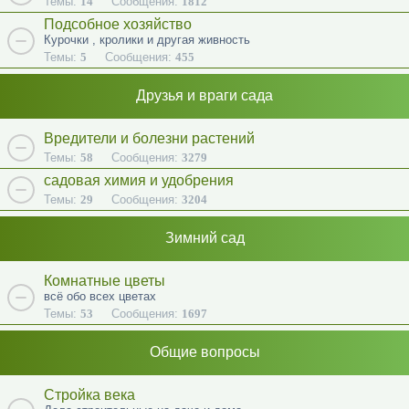
Темы:
14
Сообщения:
1812
Подсобное хозяйство
Курочки , кролики и другая живность
Темы:
5
Сообщения:
455
Друзья и враги сада
Вредители и болезни растений
Темы:
58
Сообщения:
3279
садовая химия и удобрения
Темы:
29
Сообщения:
3204
Зимний сад
Комнатные цветы
всё обо всех цветах
Темы:
53
Сообщения:
1697
Общие вопросы
Стройка века