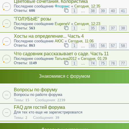
Цветовые сочетания. Колористика
Последнее сообщение
Флоранс
«
Сегодня, 12:35
Ответы:
606
…
1
38
39
40
41
"ГОЛУБЫЕ" розы
Последнее сообщение
EugeneV
«
Сегодня, 12:23
Ответы:
563
…
1
35
36
37
38
Хосты на определение... Часть 4
Последнее сообщение
АЮС
«
Сегодня, 11:06
Ответы:
863
…
1
55
56
57
58
Что садовник рассказывает о саде. Часть 11
Последнее сообщение
Татьяна2012
«
Сегодня, 01:29
Ответы:
1149
…
1
74
75
76
77
Знакомимся с форумом
Вопросы по форуму
Вопросы по работе форума
Темы:
15
Сообщения:
2239
FAQ для гостей форума
Для тех кто еще не зарегистрировался
Темы:
2
Сообщения:
39