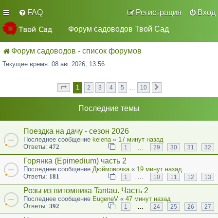
FAQ
Регистрация
Вход
Форум садоводов Твой Сад
Форум садоводов - список форумов
Текущее время: 08 авг 2026, 13:56
1
…
2
3
4
5
10
Страница
из
След.
1
10
Последние темы
Поездка на дачу - сезон 2026
Последнее сообщение
kelena
«
17 минут назад
Ответы:
472
…
1
29
30
31
32
Горянка (Epimedium) часть 2
Последнее сообщение
Дюймовочка
«
19 минут назад
Ответы:
181
…
1
10
11
12
13
Розы из питомника Tantau. Часть 2
Последнее сообщение
EugeneV
«
47 минут назад
Ответы:
392
…
1
24
25
26
27