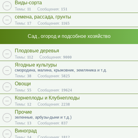
Виды-сорта
Темы:
11
Сообщения:
151
семена, рассада, грунты
Темы:
17
Сообщения:
1165
Сад , огород и подсобное хозяйство
Плодовые деревья
Темы:
112
Сообщения:
9000
Ягодные культуры
смородина, малина, крыжовник, земляника и т.д.
Темы:
38
Сообщения:
5825
Овощи
Темы:
55
Сообщения:
19624
Корнеплоды и Клубнеплоды
Темы:
12
Сообщения:
2238
Прочие
зеленные, арбузы-дыни и т.д.)
Темы:
13
Сообщения:
837
Виноград
Темы:
14
Сообщения:
1812