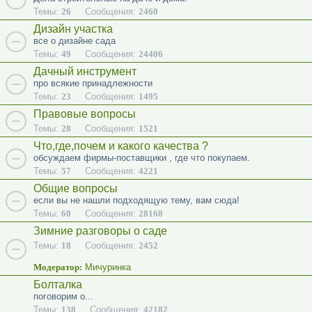
Темы:
26
Сообщения:
2460
Дизайн участка
все о дизайне сада
Темы:
49
Сообщения:
24406
Дачный инструмент
про всякие принадлежности
Темы:
23
Сообщения:
1495
Правовые вопросы
Темы:
28
Сообщения:
1521
Что,где,почем и какого качества ?
обсуждаем фирмы-поставщики , где что покупаем.
Темы:
57
Сообщения:
4221
Общие вопросы
если вы не нашли подходящую тему, вам сюда!
Темы:
60
Сообщения:
28168
Зимние разговоры о саде
Темы:
18
Сообщения:
2452
Модератор:
Мичуринка
Болталка
поговорим о...
Темы:
138
Сообщения:
42182