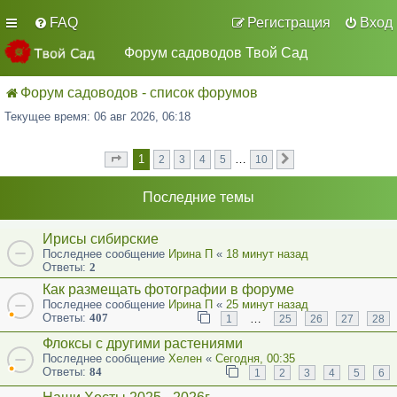
FAQ
Регистрация
Вход
Форум садоводов Твой Сад
Форум садоводов - список форумов
Текущее время: 06 авг 2026, 06:18
1
…
2
3
4
5
10
Страница
из
След.
1
10
Последние темы
Ирисы сибирские
Последнее сообщение
Ирина П
«
18 минут назад
Ответы:
2
Как размещать фотографии в форуме
Последнее сообщение
Ирина П
«
25 минут назад
Ответы:
407
…
1
25
26
27
28
Флоксы с другими растениями
Последнее сообщение
Хелен
«
Сегодня, 00:35
Ответы:
84
1
2
3
4
5
6