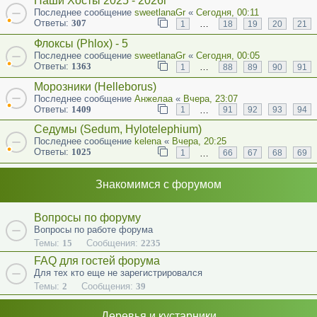
Наши Хосты 2025 - 2026г
Последнее сообщение
sweetlanaGr
«
Сегодня, 00:11
Ответы:
307
…
1
18
19
20
21
Флоксы (Phlox) - 5
Последнее сообщение
sweetlanaGr
«
Сегодня, 00:05
Ответы:
1363
…
1
88
89
90
91
Морозники (Helleborus)
Последнее сообщение
Анжелаа
«
Вчера, 23:07
Ответы:
1409
…
1
91
92
93
94
Седумы (Sedum, Hylotelephium)
Последнее сообщение
kelena
«
Вчера, 20:25
Ответы:
1025
…
1
66
67
68
69
Знакомимся с форумом
Вопросы по форуму
Вопросы по работе форума
Темы:
15
Сообщения:
2235
FAQ для гостей форума
Для тех кто еще не зарегистрировался
Темы:
2
Сообщения:
39
Деревья и кустарники