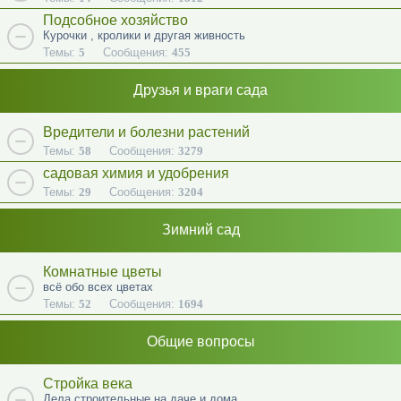
Подсобное хозяйство
Курочки , кролики и другая живность
Темы:
5
Сообщения:
455
Друзья и враги сада
Вредители и болезни растений
Темы:
58
Сообщения:
3279
садовая химия и удобрения
Темы:
29
Сообщения:
3204
Зимний сад
Комнатные цветы
всё обо всех цветах
Темы:
52
Сообщения:
1694
Общие вопросы
Стройка века
Дела строительные на даче и дома.