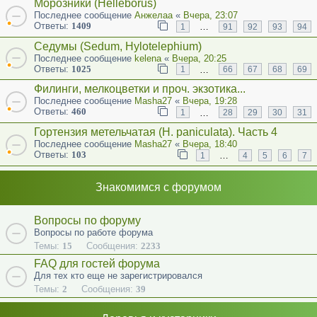
Морозники (Helleborus)
Последнее сообщение
Анжелаа
«
Вчера, 23:07
Ответы:
1409
…
1
91
92
93
94
Седумы (Sedum, Hylotelephium)
Последнее сообщение
kelena
«
Вчера, 20:25
Ответы:
1025
…
1
66
67
68
69
Филинги, мелкоцветки и проч. экзотика...
Последнее сообщение
Masha27
«
Вчера, 19:28
Ответы:
460
…
1
28
29
30
31
Гортензия метельчатая (Н. paniculata). Часть 4
Последнее сообщение
Masha27
«
Вчера, 18:40
Ответы:
103
…
1
4
5
6
7
Знакомимся с форумом
Вопросы по форуму
Вопросы по работе форума
Темы:
15
Сообщения:
2233
FAQ для гостей форума
Для тех кто еще не зарегистрировался
Темы:
2
Сообщения:
39