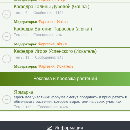
Кафедра Галины Дубовой (Galina )
Темы:
6
Сообщения:
1194
Модераторы:
Фаргезия
,
Galina
Кафедра Евгения Тарасова (alpika )
Темы:
8
Сообщения:
794
Модераторы:
Фаргезия
,
alpika
Кафедра Игоря Успенского (Искатель)
Темы:
11
Сообщения:
945
Модераторы:
Фаргезия
,
Искатель
Реклама и продажа растений
Ярмарка
здесь все участники форума смогут продавать и приобретать и
обменивать растения, которые вырастили на своих участках
Темы:
165
Сообщения:
4326
Информация