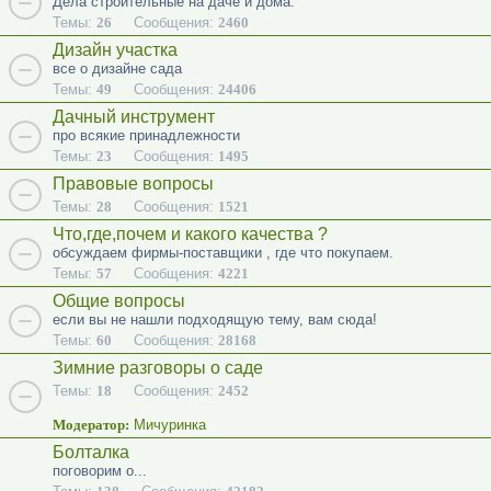
Дела строительные на даче и дома.
Темы:
26
Сообщения:
2460
Дизайн участка
все о дизайне сада
Темы:
49
Сообщения:
24406
Дачный инструмент
про всякие принадлежности
Темы:
23
Сообщения:
1495
Правовые вопросы
Темы:
28
Сообщения:
1521
Что,где,почем и какого качества ?
обсуждаем фирмы-поставщики , где что покупаем.
Темы:
57
Сообщения:
4221
Общие вопросы
если вы не нашли подходящую тему, вам сюда!
Темы:
60
Сообщения:
28168
Зимние разговоры о саде
Темы:
18
Сообщения:
2452
Модератор:
Мичуринка
Болталка
поговорим о...