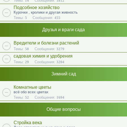
Темы:
14
Сообщения:
1812
Подсобное хозяйство
Курочки , кролики и другая живность
Темы:
5
Сообщения:
455
Друзья и враги сада
Вредители и болезни растений
Темы:
58
Сообщения:
3279
садовая химия и удобрения
Темы:
29
Сообщения:
3204
Зимний сад
Комнатные цветы
всё обо всех цветах
Темы:
52
Сообщения:
1694
Общие вопросы
Стройка века