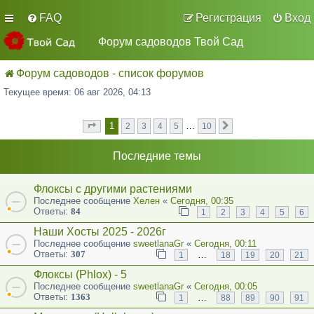
FAQ
Регистрация
Вход
Форум садоводов Твой Сад
Форум садоводов - список форумов
Текущее время: 06 авг 2026, 04:13
1
…
2
3
4
5
10
Страница
из
След.
1
10
Последние темы
Флоксы с другими растениями
Последнее сообщение
Хелен
«
Сегодня, 00:35
Ответы:
84
1
2
3
4
5
6
Наши Хосты 2025 - 2026г
Последнее сообщение
sweetlanaGr
«
Сегодня, 00:11
Ответы:
307
…
1
18
19
20
21
Флоксы (Phlox) - 5
Последнее сообщение
sweetlanaGr
«
Сегодня, 00:05
Ответы:
1363
…
1
88
89
90
91