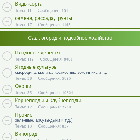
Виды-сорта
Темы:
11
Сообщения:
151
семена, рассада, грунты
Темы:
17
Сообщения:
1165
Сад , огород и подсобное хозяйство
Плодовые деревья
Темы:
112
Сообщения:
9000
Ягодные культуры
смородина, малина, крыжовник, земляника и т.д.
Темы:
38
Сообщения:
5825
Овощи
Темы:
55
Сообщения:
19624
Корнеплоды и Клубнеплоды
Темы:
12
Сообщения:
2238
Прочие
зеленные, арбузы-дыни и т.д.)
Темы:
13
Сообщения:
837
Виноград