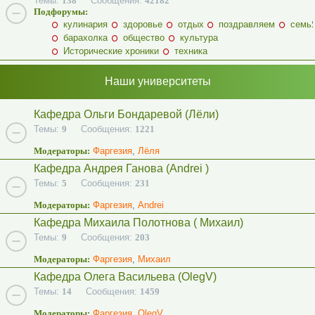
Темы:
138
Сообщения:
42182
Подфорумы:
кулинария
здоровье
отдых
поздравляем
семь
барахолка
общество
культура
Исторические хроники
техника
Наши университеты
Кафедра Ольги Бондаревой (Лёли)
Темы:
9
Сообщения:
1221
Модераторы:
Фаргезия
,
Лёля
Кафедра Андрея Ганова (Andrei )
Темы:
5
Сообщения:
231
Модераторы:
Фаргезия
,
Andrei
Кафедра Михаила Полотнова ( Михаил)
Темы:
9
Сообщения:
203
Модераторы:
Фаргезия
,
Михаил
Кафедра Олега Васильева (OlegV)
Темы:
14
Сообщения:
1459
Модераторы:
Фаргезия
,
OlegV