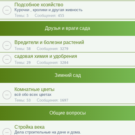
Подсобное хозяйство
Курочки , кролики и другая живность
Темы:
5
Сообщения:
455
Друзья и враги сада
Вредители и болезни растений
Темы:
58
Сообщения:
3279
садовая химия и удобрения
Темы:
29
Сообщения:
3204
Зимний сад
Комнатные цветы
всё обо всех цветах
Темы:
53
Сообщения:
1697
Общие вопросы
Стройка века
Дела строительные на даче и дома.