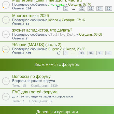
Мартагоны (Lilium martagon). Часть 3
Последнее сообщение
Листвянка
«
Сегодня, 07:40
Ответы:
524
…
1
32
33
34
35
Многолетники 2026
Последнее сообщение
kelena
«
Сегодня, 07:16
Ответы:
14
жухнет аспидистра, что делать?
Последнее сообщение
CTpaHHble_DeJla
«
Сегодня, 06:08
Ответы:
2
Яблони (MALUS) (часть 2)
Последнее сообщение
EugeneV
«
Вчера, 23:56
Ответы:
539
…
1
33
34
35
36
Знакомимся с форумом
Вопросы по форуму
Вопросы по работе форума
Темы:
15
Сообщения:
2239
FAQ для гостей форума
Для тех кто еще не зарегистрировался
Темы:
2
Сообщения:
39
Деревья и кустарники