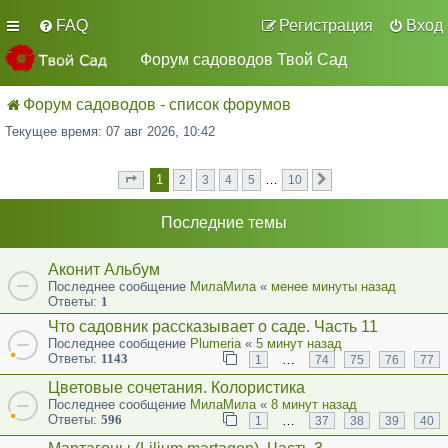
FAQ
Регистрация
Вход
Форум садоводов Твой Сад
Форум садоводов - список форумов
Текущее время: 07 авг 2026, 10:42
1
…
2
3
4
5
10
Страница
из
След.
1
10
Последние темы
Аконит Альбум
Последнее сообщение
МилаМила
«
менее минуты назад
Ответы:
1
Что садовник рассказывает о саде. Часть 11
Последнее сообщение
Plumeria
«
5 минут назад
Ответы:
1143
…
1
74
75
76
77
Цветовые сочетания. Колористика
Последнее сообщение
МилаМила
«
8 минут назад
Ответы:
596
…
1
37
38
39
40