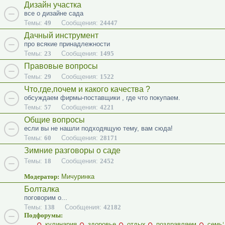
Дизайн участка
все о дизайне сада
Темы:
49
Сообщения:
24447
Дачный инструмент
про всякие принадлежности
Темы:
23
Сообщения:
1495
Правовые вопросы
Темы:
29
Сообщения:
1522
Что,где,почем и какого качества ?
обсуждаем фирмы-поставщики , где что покупаем.
Темы:
57
Сообщения:
4221
Общие вопросы
если вы не нашли подходящую тему, вам сюда!
Темы:
60
Сообщения:
28171
Зимние разговоры о саде
Темы:
18
Сообщения:
2452
Модератор:
Мичуринка
Болталка
поговорим о...
Темы:
138
Сообщения:
42182
Подфорумы:
кулинария
здоровье
отдых
поздравляем
семь