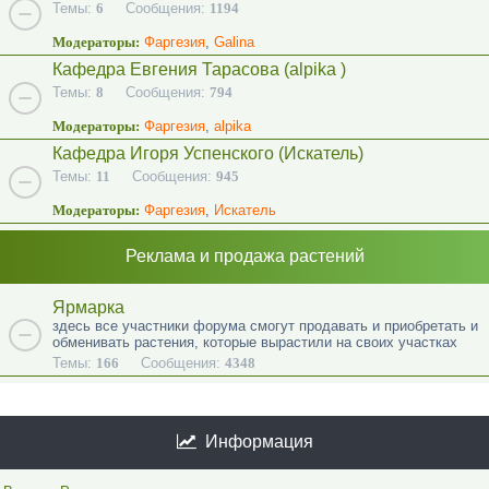
Темы:
6
Сообщения:
1194
Модераторы:
Фаргезия
,
Galina
Кафедра Евгения Тарасова (alpika )
Темы:
8
Сообщения:
794
Модераторы:
Фаргезия
,
alpika
Кафедра Игоря Успенского (Искатель)
Темы:
11
Сообщения:
945
Модераторы:
Фаргезия
,
Искатель
Реклама и продажа растений
Ярмарка
здесь все участники форума смогут продавать и приобретать и
обменивать растения, которые вырастили на своих участках
Темы:
166
Сообщения:
4348
Информация