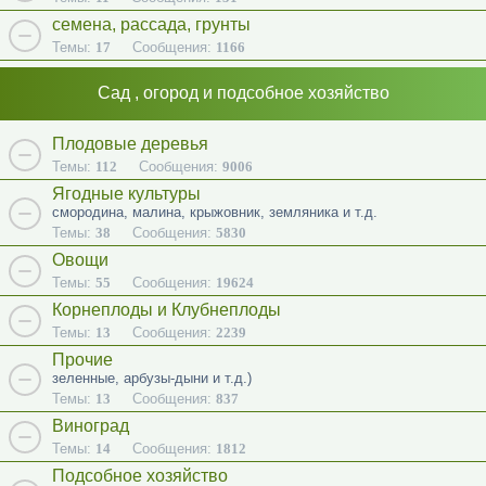
семена, рассада, грунты
Темы:
17
Сообщения:
1166
Сад , огород и подсобное хозяйство
Плодовые деревья
Темы:
112
Сообщения:
9006
Ягодные культуры
смородина, малина, крыжовник, земляника и т.д.
Темы:
38
Сообщения:
5830
Овощи
Темы:
55
Сообщения:
19624
Корнеплоды и Клубнеплоды
Темы:
13
Сообщения:
2239
Прочие
зеленные, арбузы-дыни и т.д.)
Темы:
13
Сообщения:
837
Виноград
Темы:
14
Сообщения:
1812
Подсобное хозяйство