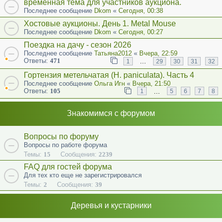
временная тема для участников аукциона.
Последнее сообщение
Dkom
«
Сегодня, 00:38
Хостовые аукционы. День 1. Metal Mouse
Последнее сообщение
Dkom
«
Сегодня, 00:27
Поездка на дачу - сезон 2026
Последнее сообщение
Татьяна2012
«
Вчера, 22:59
Ответы:
471
…
1
29
30
31
32
Гортензия метельчатая (Н. paniculata). Часть 4
Последнее сообщение
Ольга Игн
«
Вчера, 21:50
Ответы:
105
…
1
5
6
7
8
Знакомимся с форумом
Вопросы по форуму
Вопросы по работе форума
Темы:
15
Сообщения:
2239
FAQ для гостей форума
Для тех кто еще не зарегистрировался
Темы:
2
Сообщения:
39
Деревья и кустарники