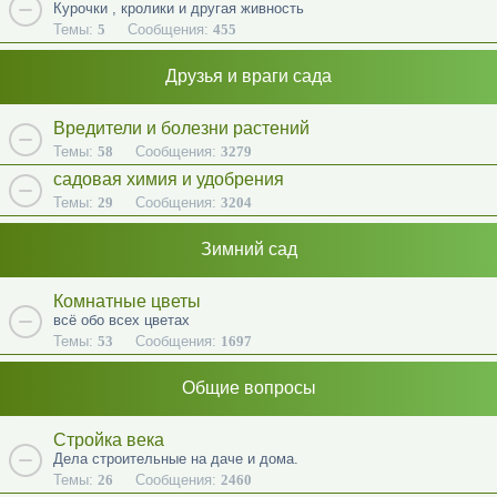
Курочки , кролики и другая живность
Темы:
5
Сообщения:
455
Друзья и враги сада
Вредители и болезни растений
Темы:
58
Сообщения:
3279
садовая химия и удобрения
Темы:
29
Сообщения:
3204
Зимний сад
Комнатные цветы
всё обо всех цветах
Темы:
53
Сообщения:
1697
Общие вопросы
Стройка века
Дела строительные на даче и дома.
Темы:
26
Сообщения:
2460