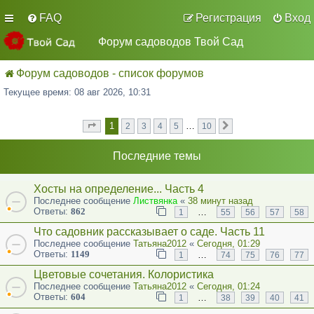
FAQ
Регистрация
Вход
Форум садоводов Твой Сад
Форум садоводов - список форумов
Текущее время: 08 авг 2026, 10:31
1
…
2
3
4
5
10
Страница
из
След.
1
10
Последние темы
Хосты на определение... Часть 4
Последнее сообщение
Листвянка
«
38 минут назад
Ответы:
862
…
1
55
56
57
58
Что садовник рассказывает о саде. Часть 11
Последнее сообщение
Татьяна2012
«
Сегодня, 01:29
Ответы:
1149
…
1
74
75
76
77
Цветовые сочетания. Колористика
Последнее сообщение
Татьяна2012
«
Сегодня, 01:24
Ответы:
604
…
1
38
39
40
41