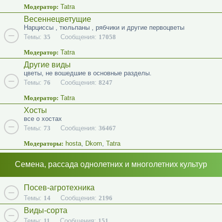
Модератор:
Tatra
Весеннецветущие
Нарциссы , тюльпаны , рябчики и другие первоцветы
Темы:
35
Сообщения:
17058
Модератор:
Tatra
Другие виды
цветы, не вошедшие в основные разделы.
Темы:
76
Сообщения:
8247
Модератор:
Tatra
Хосты
все о хостах
Темы:
73
Сообщения:
36467
Модераторы:
hosta
,
Dkom
,
Tatra
Семена, рассада однолетних и многолетних культур
Посев-агротехника
Темы:
14
Сообщения:
2196
Виды-сорта
Темы:
11
Сообщения:
151