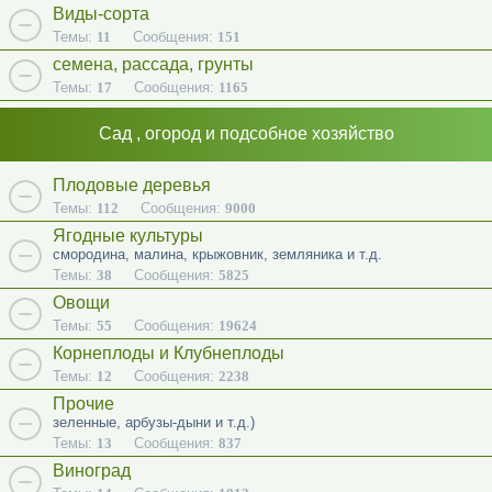
Виды-сорта
Темы:
11
Сообщения:
151
семена, рассада, грунты
Темы:
17
Сообщения:
1165
Сад , огород и подсобное хозяйство
Плодовые деревья
Темы:
112
Сообщения:
9000
Ягодные культуры
смородина, малина, крыжовник, земляника и т.д.
Темы:
38
Сообщения:
5825
Овощи
Темы:
55
Сообщения:
19624
Корнеплоды и Клубнеплоды
Темы:
12
Сообщения:
2238
Прочие
зеленные, арбузы-дыни и т.д.)
Темы:
13
Сообщения:
837
Виноград