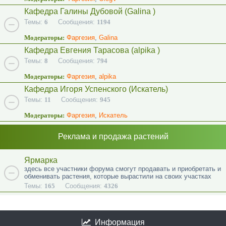
Кафедра Галины Дубовой (Galina )
Темы:
6
Сообщения:
1194
Модераторы:
Фаргезия
,
Galina
Кафедра Евгения Тарасова (alpika )
Темы:
8
Сообщения:
794
Модераторы:
Фаргезия
,
alpika
Кафедра Игоря Успенского (Искатель)
Темы:
11
Сообщения:
945
Модераторы:
Фаргезия
,
Искатель
Реклама и продажа растений
Ярмарка
здесь все участники форума смогут продавать и приобретать и
обменивать растения, которые вырастили на своих участках
Темы:
165
Сообщения:
4326
Информация