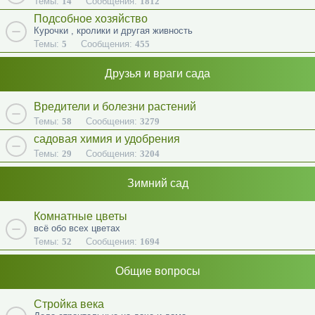
Темы:
14
Сообщения:
1812
Подсобное хозяйство
Курочки , кролики и другая живность
Темы:
5
Сообщения:
455
Друзья и враги сада
Вредители и болезни растений
Темы:
58
Сообщения:
3279
садовая химия и удобрения
Темы:
29
Сообщения:
3204
Зимний сад
Комнатные цветы
всё обо всех цветах
Темы:
52
Сообщения:
1694
Общие вопросы
Стройка века