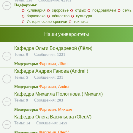
Темы:
138
Сообщения:
42182
Подфорумы:
кулинария
здоровье
отдых
поздравляем
семь
барахолка
общество
культура
Исторические хроники
техника
Наши университеты
Кафедра Ольги Бондаревой (Лёли)
Темы:
9
Сообщения:
1221
Модераторы:
Фаргезия
,
Лёля
Кафедра Андрея Ганова (Andrei )
Темы:
5
Сообщения:
231
Модераторы:
Фаргезия
,
Andrei
Кафедра Михаила Полотнова ( Михаил)
Темы:
9
Сообщения:
203
Модераторы:
Фаргезия
,
Михаил
Кафедра Олега Васильева (OlegV)
Темы:
14
Сообщения:
1459
Модераторы:
Фаргезия
,
OlegV