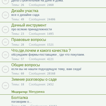
Дела строительные на даче и дома.
Темы:
26
Сообщения:
2460
Дизайн участка
все о дизайне сада
Темы:
49
Сообщения:
24406
Дачный инструмент
про всякие принадлежности
Темы:
23
Сообщения:
1495
Правовые вопросы
Темы:
28
Сообщения:
1521
Что,где,почем и какого качества ?
обсуждаем фирмы-поставщики , где что покупаем.
Темы:
57
Сообщения:
4221
Общие вопросы
если вы не нашли подходящую тему, вам сюда!
Темы:
60
Сообщения:
28168
Зимние разговоры о саде
Темы:
18
Сообщения:
2452
Модератор:
Мичуринка
Болталка
поговорим о...