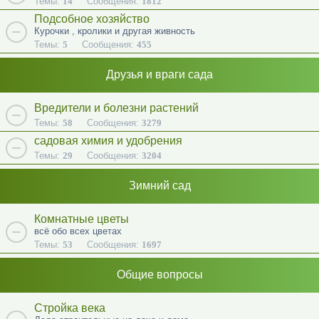
Темы:
14
Сообщения:
1812
Подсобное хозяйство
Курочки , кролики и другая живность
Темы:
5
Сообщения:
455
Друзья и враги сада
Вредители и болезни растений
Темы:
58
Сообщения:
3279
садовая химия и удобрения
Темы:
29
Сообщения:
3204
Зимний сад
Комнатные цветы
всё обо всех цветах
Темы:
53
Сообщения:
1697
Общие вопросы
Стройка века