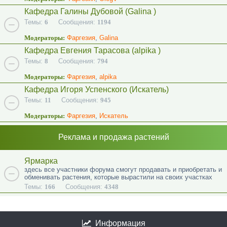
Кафедра Галины Дубовой (Galina )
Темы:
6
Сообщения:
1194
Модераторы:
Фаргезия
,
Galina
Кафедра Евгения Тарасова (alpika )
Темы:
8
Сообщения:
794
Модераторы:
Фаргезия
,
alpika
Кафедра Игоря Успенского (Искатель)
Темы:
11
Сообщения:
945
Модераторы:
Фаргезия
,
Искатель
Реклама и продажа растений
Ярмарка
здесь все участники форума смогут продавать и приобретать и
обменивать растения, которые вырастили на своих участках
Темы:
166
Сообщения:
4348
Информация