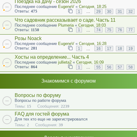
Поездка на дачу - сезон 2026
Последнее сообщение
EugeneV
«
Сегодня, 18:25
Ответы:
475
…
1
29
30
31
32
Что садовник рассказывает о саде. Часть 11
Последнее сообщение
Plumeria
«
Сегодня, 18:03
Ответы:
1150
…
1
74
75
76
77
Розы Noack
Последнее сообщение
EugeneV
«
Сегодня, 16:28
Ответы:
281
…
1
16
17
18
19
Хосты на определение... Часть 4
Последнее сообщение
jullieta2
«
Сегодня, 16:09
Ответы:
864
…
1
55
56
57
58
Знакомимся с форумом
Вопросы по форуму
Вопросы по работе форума
Темы:
15
Сообщения:
2239
FAQ для гостей форума
Для тех кто еще не зарегистрировался
Темы:
2
Сообщения:
39