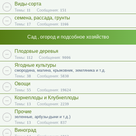
Виды-сорта
Темы:
11
Сообщения:
151
семена, рассада, грунты
Темы:
17
Сообщения:
1166
Сад , огород и подсобное хозяйство
Плодовые деревья
Темы:
112
Сообщения:
9006
Ягодные культуры
смородина, малина, крыжовник, земляника и т.д.
Темы:
38
Сообщения:
5830
Овощи
Темы:
55
Сообщения:
19624
Корнеплоды и Клубнеплоды
Темы:
13
Сообщения:
2239
Прочие
зеленные, арбузы-дыни и т.д.)
Темы:
13
Сообщения:
837
Виноград