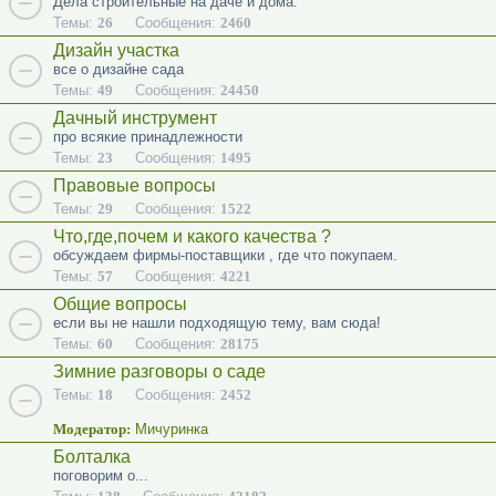
Дела строительные на даче и дома.
Темы:
26
Сообщения:
2460
Дизайн участка
все о дизайне сада
Темы:
49
Сообщения:
24450
Дачный инструмент
про всякие принадлежности
Темы:
23
Сообщения:
1495
Правовые вопросы
Темы:
29
Сообщения:
1522
Что,где,почем и какого качества ?
обсуждаем фирмы-поставщики , где что покупаем.
Темы:
57
Сообщения:
4221
Общие вопросы
если вы не нашли подходящую тему, вам сюда!
Темы:
60
Сообщения:
28175
Зимние разговоры о саде
Темы:
18
Сообщения:
2452
Модератор:
Мичуринка
Болталка
поговорим о...