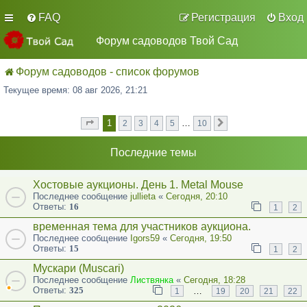
FAQ
Регистрация
Вход
Форум садоводов Твой Сад
Форум садоводов - список форумов
Текущее время: 08 авг 2026, 21:21
1
…
2
3
4
5
10
Страница
из
След.
1
10
Последние темы
Хостовые аукционы. День 1. Metal Mouse
Последнее сообщение
jullieta
«
Сегодня, 20:10
Ответы:
16
1
2
временная тема для участников аукциона.
Последнее сообщение
Igors59
«
Сегодня, 19:50
Ответы:
15
1
2
Мускари (Muscari)
Последнее сообщение
Листвянка
«
Сегодня, 18:28
Ответы:
325
…
1
19
20
21
22