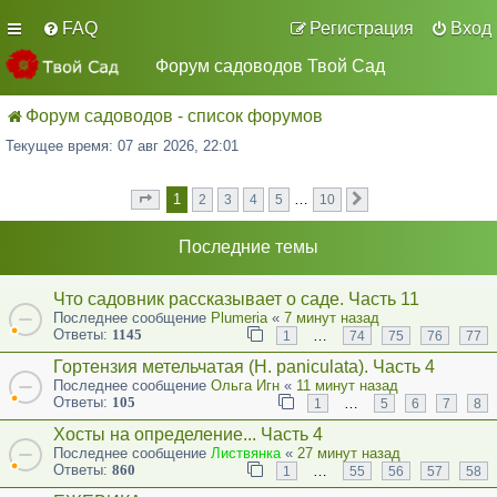
FAQ
Регистрация
Вход
Форум садоводов Твой Сад
Форум садоводов - список форумов
Текущее время: 07 авг 2026, 22:01
1
…
2
3
4
5
10
Страница
из
След.
1
10
Последние темы
Что садовник рассказывает о саде. Часть 11
Последнее сообщение
Plumeria
«
7 минут назад
Ответы:
1145
…
1
74
75
76
77
Гортензия метельчатая (Н. paniculata). Часть 4
Последнее сообщение
Ольга Игн
«
11 минут назад
Ответы:
105
…
1
5
6
7
8
Хосты на определение... Часть 4
Последнее сообщение
Листвянка
«
27 минут назад
Ответы:
860
…
1
55
56
57
58