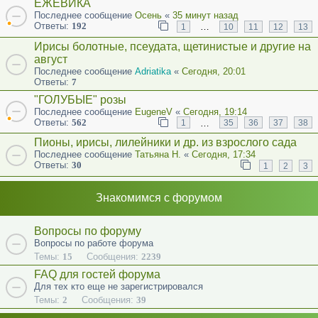
ЕЖЕВИКА
Последнее сообщение
Осень
«
35 минут назад
Ответы:
192
…
1
10
11
12
13
Ирисы болотные, псеудата, щетинистые и другие на
август
Последнее сообщение
Adriatika
«
Сегодня, 20:01
Ответы:
7
"ГОЛУБЫЕ" розы
Последнее сообщение
EugeneV
«
Сегодня, 19:14
Ответы:
562
…
1
35
36
37
38
Пионы, ирисы, лилейники и др. из взрослого сада
Последнее сообщение
Татьяна Н.
«
Сегодня, 17:34
Ответы:
30
1
2
3
Знакомимся с форумом
Вопросы по форуму
Вопросы по работе форума
Темы:
15
Сообщения:
2239
FAQ для гостей форума
Для тех кто еще не зарегистрировался
Темы:
2
Сообщения:
39