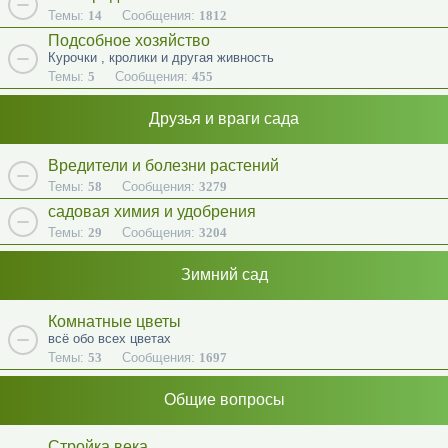
Темы:
14
Сообщения:
1812
Подсобное хозяйство
Курочки , кролики и другая живность
Темы:
5
Сообщения:
455
Друзья и враги сада
Вредители и болезни растений
Темы:
58
Сообщения:
3279
садовая химия и удобрения
Темы:
29
Сообщения:
3204
Зимний сад
Комнатные цветы
всё обо всех цветах
Темы:
53
Сообщения:
1697
Общие вопросы
Стройка века