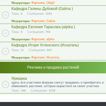
Модераторы:
Фаргезия
,
OlegV
Кафедра Галины Дубовой (Galina )
Темы:
6
Сообщения:
1194
Модераторы:
Фаргезия
,
Galina
Кафедра Евгения Тарасова (alpika )
Темы:
8
Сообщения:
794
Модераторы:
Фаргезия
,
alpika
Кафедра Игоря Успенского (Искатель)
Темы:
11
Сообщения:
945
Модераторы:
Фаргезия
,
Искатель
Реклама и продажа растений
Ярмарка
здесь все участники форума смогут продавать и приобретать и
обменивать растения, которые вырастили на своих участках
Темы:
166
Сообщения:
4350