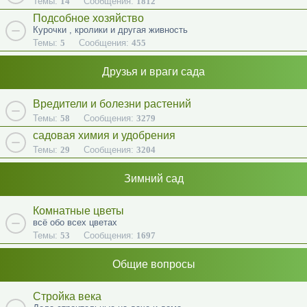
Темы:
14
Сообщения:
1812
Подсобное хозяйство
Курочки , кролики и другая живность
Темы:
5
Сообщения:
455
Друзья и враги сада
Вредители и болезни растений
Темы:
58
Сообщения:
3279
садовая химия и удобрения
Темы:
29
Сообщения:
3204
Зимний сад
Комнатные цветы
всё обо всех цветах
Темы:
53
Сообщения:
1697
Общие вопросы
Стройка века