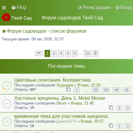
FAQ
Регистрация
Вход
Форум садоводов Твой Сад
Форум садоводов - список форумов
Текущее время: 09 авг 2026, 01:07
1
…
2
3
4
5
10
Страница
из
След.
1
10
Последние темы
Цветовые сочетания. Колористика
Последнее сообщение
Худышка
«
Вчера, 22:24
Ответы:
607
…
1
38
39
40
41
Хостовые аукционы. День 1. Metal Mouse
Последнее сообщение
Dkom
«
Вчера, 21:40
Ответы:
19
1
2
временная тема для участников аукциона.
Последнее сообщение
Димон1976
«
Вчера, 20:57
Ответы:
16
1
2