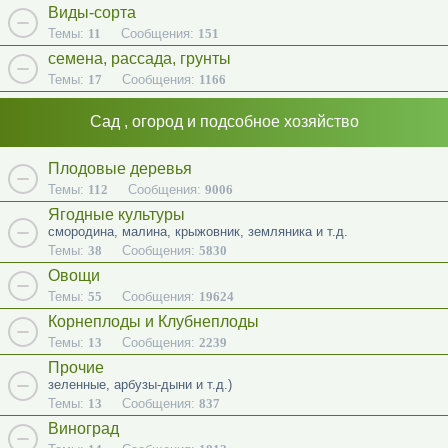
Виды-сорта
Темы:
11
Сообщения:
151
семена, рассада, грунты
Темы:
17
Сообщения:
1166
Сад , огород и подсобное хозяйство
Плодовые деревья
Темы:
112
Сообщения:
9006
Ягодные культуры
смородина, малина, крыжовник, земляника и т.д.
Темы:
38
Сообщения:
5830
Овощи
Темы:
55
Сообщения:
19624
Корнеплоды и Клубнеплоды
Темы:
13
Сообщения:
2239
Прочие
зеленные, арбузы-дыни и т.д.)
Темы:
13
Сообщения:
837
Виноград