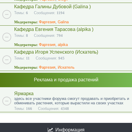
Кафедра Галины Дубовой (Galina )
Темы:
6
Сообщения:
1194
Модераторы:
Фаргезия
,
Galina
Кафедра Евгения Тарасова (alpika )
Темы:
8
Сообщения:
794
Модераторы:
Фаргезия
,
alpika
Кафедра Игоря Успенского (Искатель)
Темы:
11
Сообщения:
945
Модераторы:
Фаргезия
,
Искатель
Реклама и продажа растений
Ярмарка
здесь все участники форума смогут продавать и приобретать и
обменивать растения, которые вырастили на своих участках
Темы:
166
Сообщения:
4348
Информация