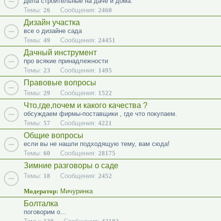
Дела строительные на даче и дома.
Темы:
26
Сообщения:
2460
Дизайн участка
все о дизайне сада
Темы:
49
Сообщения:
24451
Дачный инструмент
про всякие принадлежности
Темы:
23
Сообщения:
1495
Правовые вопросы
Темы:
29
Сообщения:
1522
Что,где,почем и какого качества ?
обсуждаем фирмы-поставщики , где что покупаем.
Темы:
57
Сообщения:
4221
Общие вопросы
если вы не нашли подходящую тему, вам сюда!
Темы:
60
Сообщения:
28175
Зимние разговоры о саде
Темы:
18
Сообщения:
2452
Модератор:
Мичуринка
Болталка
поговорим о...