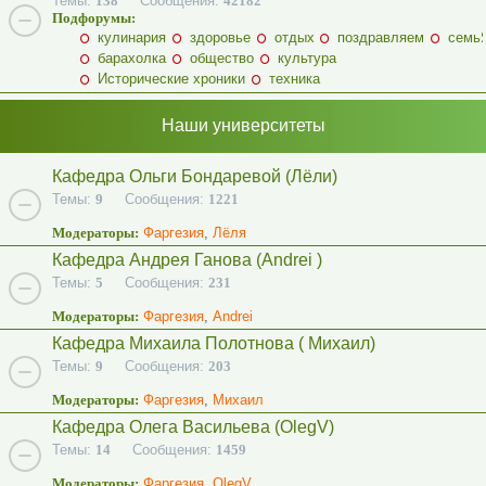
Темы:
138
Сообщения:
42182
Подфорумы:
кулинария
здоровье
отдых
поздравляем
семь
барахолка
общество
культура
Исторические хроники
техника
Наши университеты
Кафедра Ольги Бондаревой (Лёли)
Темы:
9
Сообщения:
1221
Модераторы:
Фаргезия
,
Лёля
Кафедра Андрея Ганова (Andrei )
Темы:
5
Сообщения:
231
Модераторы:
Фаргезия
,
Andrei
Кафедра Михаила Полотнова ( Михаил)
Темы:
9
Сообщения:
203
Модераторы:
Фаргезия
,
Михаил
Кафедра Олега Васильева (OlegV)
Темы:
14
Сообщения:
1459
Модераторы:
Фаргезия
,
OlegV