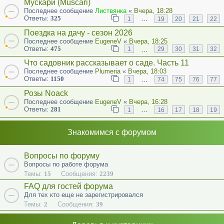
Мускари (Muscari)
Последнее сообщение
Листвянка
«
Вчера, 18:28
Ответы:
325
…
1
19
20
21
22
Поездка на дачу - сезон 2026
Последнее сообщение
EugeneV
«
Вчера, 18:25
Ответы:
475
…
1
29
30
31
32
Что садовник рассказывает о саде. Часть 11
Последнее сообщение
Plumeria
«
Вчера, 18:03
Ответы:
1150
…
1
74
75
76
77
Розы Noack
Последнее сообщение
EugeneV
«
Вчера, 16:28
Ответы:
281
…
1
16
17
18
19
Знакомимся с форумом
Вопросы по форуму
Вопросы по работе форума
Темы:
15
Сообщения:
2239
FAQ для гостей форума
Для тех кто еще не зарегистрировался
Темы:
2
Сообщения:
39