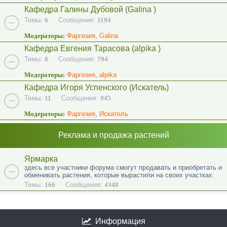
Кафедра Галины Дубовой (Galina )
Темы:
6
Сообщения:
1194
Модераторы:
Фаргезия
,
Galina
Кафедра Евгения Тарасова (alpika )
Темы:
8
Сообщения:
794
Модераторы:
Фаргезия
,
alpika
Кафедра Игоря Успенского (Искатель)
Темы:
11
Сообщения:
945
Модераторы:
Фаргезия
,
Искатель
Реклама и продажа растений
Ярмарка
здесь все участники форума смогут продавать и приобретать и
обменивать растения, которые вырастили на своих участках
Темы:
166
Сообщения:
4348
Информация