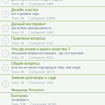
Темы:
26
Сообщения:
2460
Дизайн участка
все о дизайне сада
Темы:
49
Сообщения:
24449
Дачный инструмент
про всякие принадлежности
Темы:
23
Сообщения:
1495
Правовые вопросы
Темы:
29
Сообщения:
1522
Что,где,почем и какого качества ?
обсуждаем фирмы-поставщики , где что покупаем.
Темы:
57
Сообщения:
4221
Общие вопросы
если вы не нашли подходящую тему, вам сюда!
Темы:
60
Сообщения:
28173
Зимние разговоры о саде
Темы:
18
Сообщения:
2452
Модератор:
Мичуринка
Болталка
поговорим о...
Темы:
138
Сообщения:
42182