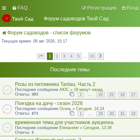
FAQ
Регистрация
Вход
Форум садоводов Твой Сад
Форум садоводов - список форумов
Текущее время: 08 авг 2026, 15:17
1
…
2
3
4
5
10
Страница
из
След.
1
10
Последние темы
Розы из питомника Tantau. Часть 2
Последнее сообщение
АЮС
«
18 минут назад
Ответы:
393
…
1
24
25
26
27
Поездка на дачу - сезон 2026
Последнее сообщение
Осень
«
Сегодня, 14:14
Ответы:
473
…
1
29
30
31
32
временная тема для участников аукциона.
Последнее сообщение
Elenaveter
«
Сегодня, 13:38
Ответы:
3