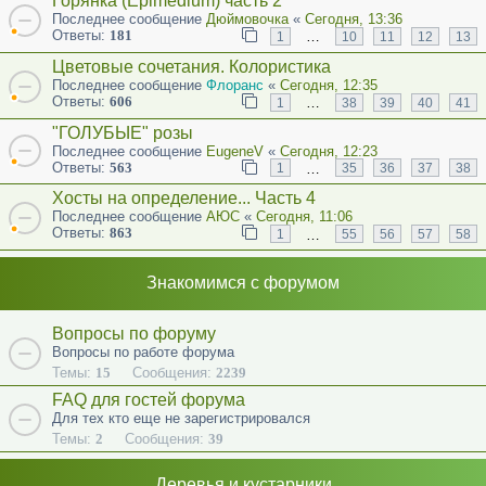
Горянка (Epimedium) часть 2
Последнее сообщение
Дюймовочка
«
Сегодня, 13:36
Ответы:
181
…
1
10
11
12
13
Цветовые сочетания. Колористика
Последнее сообщение
Флоранс
«
Сегодня, 12:35
Ответы:
606
…
1
38
39
40
41
"ГОЛУБЫЕ" розы
Последнее сообщение
EugeneV
«
Сегодня, 12:23
Ответы:
563
…
1
35
36
37
38
Хосты на определение... Часть 4
Последнее сообщение
АЮС
«
Сегодня, 11:06
Ответы:
863
…
1
55
56
57
58
Знакомимся с форумом
Вопросы по форуму
Вопросы по работе форума
Темы:
15
Сообщения:
2239
FAQ для гостей форума
Для тех кто еще не зарегистрировался
Темы:
2
Сообщения:
39
Деревья и кустарники