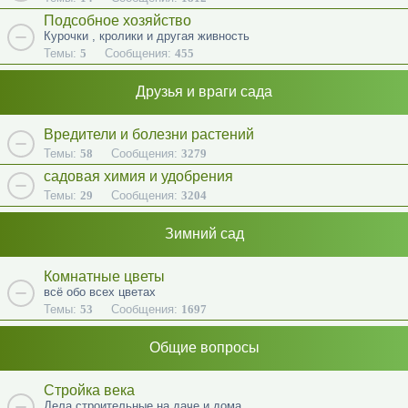
Подсобное хозяйство
Курочки , кролики и другая живность
Темы:
5
Сообщения:
455
Друзья и враги сада
Вредители и болезни растений
Темы:
58
Сообщения:
3279
садовая химия и удобрения
Темы:
29
Сообщения:
3204
Зимний сад
Комнатные цветы
всё обо всех цветах
Темы:
53
Сообщения:
1697
Общие вопросы
Стройка века
Дела строительные на даче и дома.