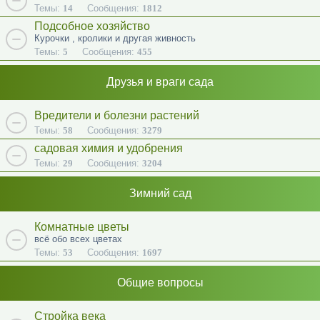
Темы:
14
Сообщения:
1812
Подсобное хозяйство
Курочки , кролики и другая живность
Темы:
5
Сообщения:
455
Друзья и враги сада
Вредители и болезни растений
Темы:
58
Сообщения:
3279
садовая химия и удобрения
Темы:
29
Сообщения:
3204
Зимний сад
Комнатные цветы
всё обо всех цветах
Темы:
53
Сообщения:
1697
Общие вопросы
Стройка века