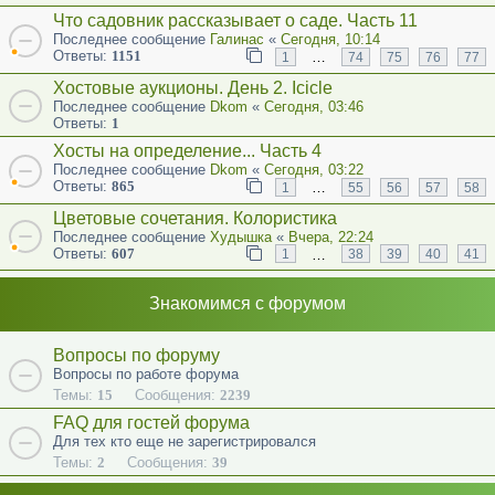
Что садовник рассказывает о саде. Часть 11
Последнее сообщение
Галинас
«
Сегодня, 10:14
Ответы:
1151
…
1
74
75
76
77
Хостовые аукционы. День 2. Icicle
Последнее сообщение
Dkom
«
Сегодня, 03:46
Ответы:
1
Хосты на определение... Часть 4
Последнее сообщение
Dkom
«
Сегодня, 03:22
Ответы:
865
…
1
55
56
57
58
Цветовые сочетания. Колористика
Последнее сообщение
Худышка
«
Вчера, 22:24
Ответы:
607
…
1
38
39
40
41
Знакомимся с форумом
Вопросы по форуму
Вопросы по работе форума
Темы:
15
Сообщения:
2239
FAQ для гостей форума
Для тех кто еще не зарегистрировался
Темы:
2
Сообщения:
39