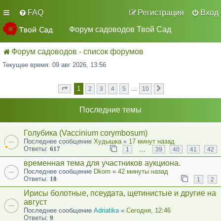
FAQ
Регистрация
Вход
Форум садоводов Твой Сад
Форум садоводов - список форумов
Текущее время: 09 авг 2026, 13:56
1
…
2
3
4
5
10
Страница
из
След.
1
10
Последние темы
Голубика (Vaccinium corymbosum)
Последнее сообщение
Худышка
«
17 минут назад
Ответы:
617
…
1
39
40
41
42
временная тема для участников аукциона.
Последнее сообщение
Dkom
«
42 минуты назад
Ответы:
18
1
2
Ирисы болотные, псеудата, щетинистые и другие на
август
Последнее сообщение
Adriatika
«
Сегодня, 12:46
Ответы:
9