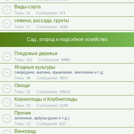
Виды-сорта
Темы:
11
Сообщения:
151
семена, рассада, грунты
Темы:
17
Сообщения:
1166
Сад , огород и подсобное хозяйство
Плодовые деревья
Темы:
112
Сообщения:
9006
Ягодные культуры
смородина, малина, крыжовник, земляника и т.д.
Темы:
38
Сообщения:
5831
Овощи
Темы:
55
Сообщения:
19624
Корнеплоды и Клубнеплоды
Темы:
13
Сообщения:
2239
Прочие
зеленные, арбузы-дыни и т.д.)
Темы:
13
Сообщения:
837
Виноград