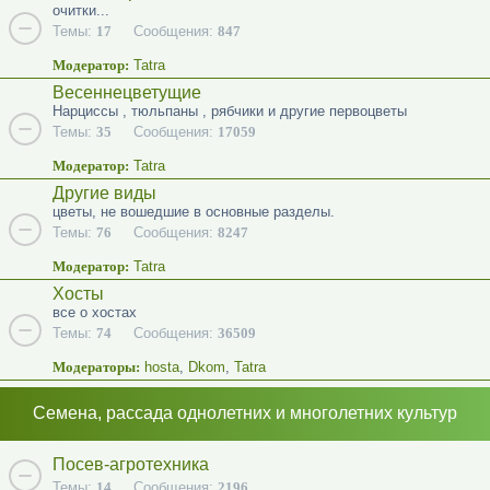
очитки...
Темы:
17
Сообщения:
847
Модератор:
Tatra
Весеннецветущие
Нарциссы , тюльпаны , рябчики и другие первоцветы
Темы:
35
Сообщения:
17059
Модератор:
Tatra
Другие виды
цветы, не вошедшие в основные разделы.
Темы:
76
Сообщения:
8247
Модератор:
Tatra
Хосты
все о хостах
Темы:
74
Сообщения:
36509
Модераторы:
hosta
,
Dkom
,
Tatra
Семена, рассада однолетних и многолетних культур
Посев-агротехника
Темы:
14
Сообщения:
2196