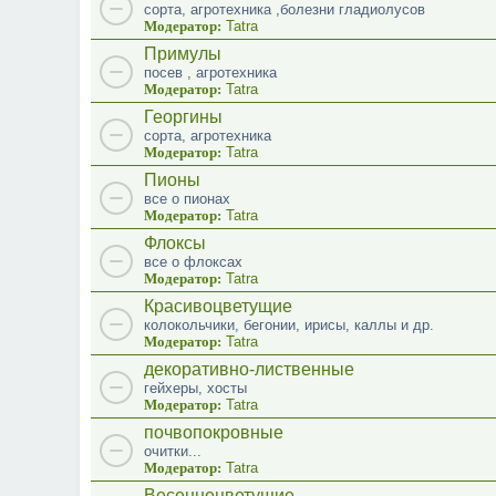
сорта, агротехника ,болезни гладиолусов
Модератор:
Tatra
Примулы
посев , агротехника
Модератор:
Tatra
Георгины
сорта, агротехника
Модератор:
Tatra
Пионы
все о пионах
Модератор:
Tatra
Флоксы
все о флоксах
Модератор:
Tatra
Красивоцветущие
колокольчики, бегонии, ирисы, каллы и др.
Модератор:
Tatra
декоративно-лиственные
гейхеры, хосты
Модератор:
Tatra
почвопокровные
очитки...
Модератор:
Tatra
Весеннецветущие