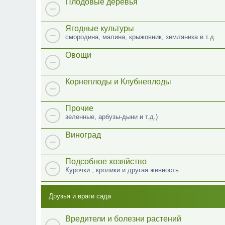
Плодовые деревья
Ягодные культуры
смородина, малина, крыжовник, земляника и т.д.
Овощи
Корнеплоды и Клубнеплоды
Прочие
зеленные, арбузы-дыни и т.д.)
Виноград
Подсобное хозяйство
Курочки , кролики и другая живность
Друзья и враги сада
Вредители и болезни растений