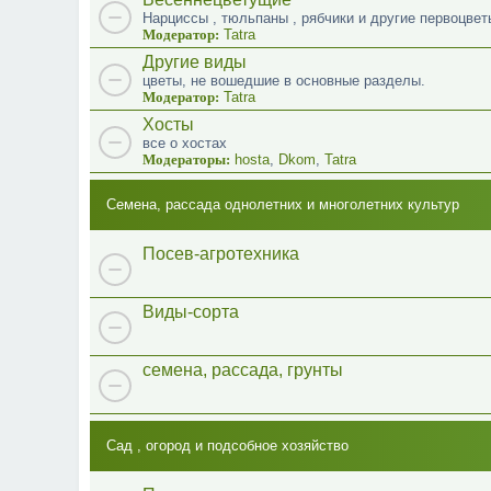
Нарциссы , тюльпаны , рябчики и другие первоцвет
Модератор:
Tatra
Другие виды
цветы, не вошедшие в основные разделы.
Модератор:
Tatra
Хосты
все о хостах
Модераторы:
hosta
,
Dkom
,
Tatra
Семена, рассада однолетних и многолетних культур
Посев-агротехника
Виды-сорта
семена, рассада, грунты
Сад , огород и подсобное хозяйство