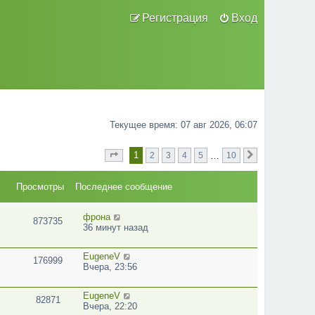
Регистрация
Вход
Текущее время: 07 авг 2026, 06:07
1
…
2
3
4
5
10
Страница
из
След.
1
10
Просмотры
Последнее сообщение
фрона
873735
36 минут назад
EugeneV
176999
Вчера, 23:56
EugeneV
82871
Вчера, 22:20