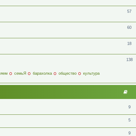
57
60
18
138
ляем
семьЯ
барахолка
общество
культура
9
5
9