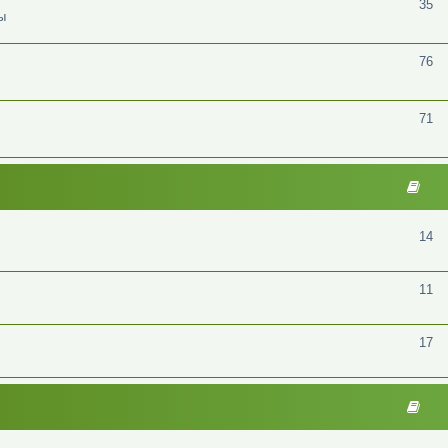
35
ы
76
71
14
11
17