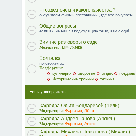
Что,где,почем и какого качества ?
обсуждаем фирмы-поставщики , где что покупаем.
Общие вопросы
если вы не нашли подходящую тему, вам сюда!
Зимние разговоры о саде
Модератор:
Мичуринка
Болталка
поговорим о...
Подфорумы:
кулинария
здоровье
отдых
поздрав
Исторические хроники
техника
Наши университеты
Кафедра Ольги Бондаревой (Лёли)
Модераторы:
Фаргезия
,
Лёля
Кафедра Андрея Ганова (Andrei )
Модераторы:
Фаргезия
,
Andrei
Кафедра Михаила Полотнова ( Михаил)