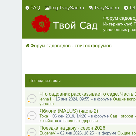
FAQ
Img.TvoySad.ru
TvoySad.ru
Te
Форум садово
Интернет-клуб 
увлеченных раз
Форум садоводов - список форумов
Последние темы
Что садовник рассказывает о саде. Часть 
lenna l
» 15 янв 2024, 09:55 » в форуме
Общие вопр
участка
Яблони (MALUS) (часть 2)
Тоха
» 06 сен 2019, 14:26 » в форуме
Сад , огород 
хозяйство
»
Плодовые деревья
Поездка на дачу - сезон 2026
EugeneV
» 02 янв 2026, 18:25 » в форуме
Общие во