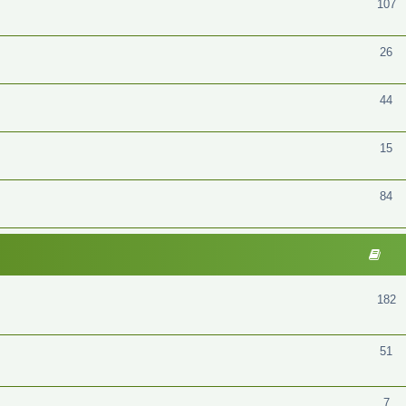
107
26
44
15
84
182
51
7