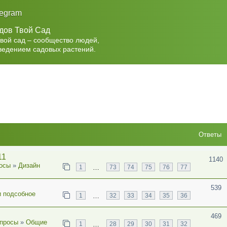
legram
дов Твой Сад
Твой сад – сообщество людей,
ведением садовых растений.
Ответы
11
1140
осы
»
Дизайн
…
1
73
74
75
76
77
539
и подсобное
…
1
32
33
34
35
36
469
просы
»
Общие
…
1
28
29
30
31
32