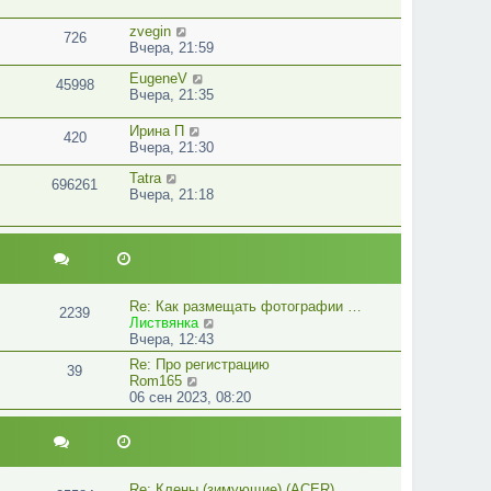
zvegin
726
Вчера, 21:59
EugeneV
45998
Вчера, 21:35
Ирина П
420
Вчера, 21:30
Tatra
696261
Вчера, 21:18
Re: Как размещать фотографии …
2239
П
Листвянка
е
Вчера, 12:43
р
Re: Про регистрацию
39
е
П
Rom165
й
е
06 сен 2023, 08:20
т
р
и
е
к
й
п
т
о
и
с
Re: Клены (зимующие) (ACER). …