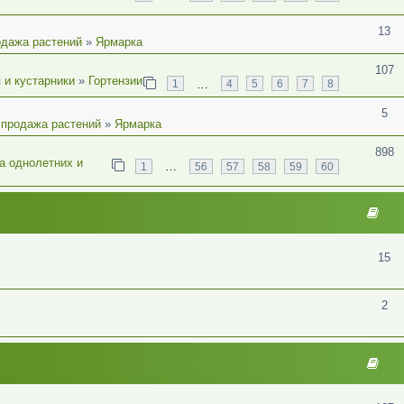
13
одажа растений
»
Ярмарка
107
 и кустарники
»
Гортензии
…
1
4
5
6
7
8
5
 продажа растений
»
Ярмарка
898
а однолетних и
…
1
56
57
58
59
60
15
2