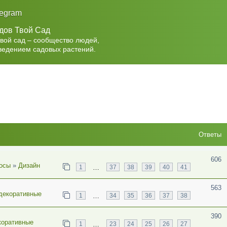
legram
дов Твой Сад
Твой сад – сообщество людей,
ведением садовых растений.
Ответы
606
осы
»
Дизайн
…
1
37
38
39
40
41
563
декоративные
…
1
34
35
36
37
38
390
коративные
…
1
23
24
25
26
27