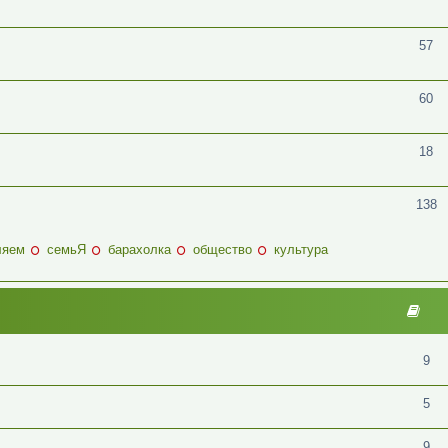
57
60
18
138
ляем
семьЯ
барахолка
общество
культура
9
5
9