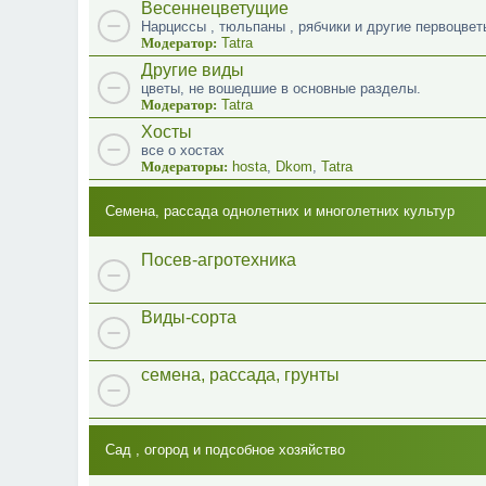
Весеннецветущие
Нарциссы , тюльпаны , рябчики и другие первоцвет
Модератор:
Tatra
Другие виды
цветы, не вошедшие в основные разделы.
Модератор:
Tatra
Хосты
все о хостах
Модераторы:
hosta
,
Dkom
,
Tatra
Семена, рассада однолетних и многолетних культур
Посев-агротехника
Виды-сорта
семена, рассада, грунты
Сад , огород и подсобное хозяйство