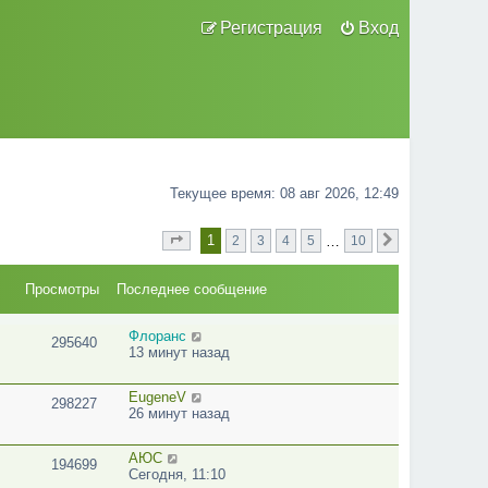
Регистрация
Вход
Текущее время: 08 авг 2026, 12:49
1
…
2
3
4
5
10
Страница
из
След.
1
10
Просмотры
Последнее сообщение
Флоранс
295640
13 минут назад
EugeneV
298227
26 минут назад
АЮС
194699
Сегодня, 11:10