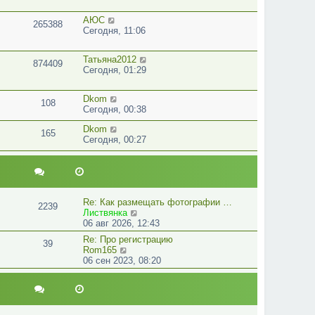
АЮС
265388
Сегодня, 11:06
Татьяна2012
874409
Сегодня, 01:29
Dkom
108
Сегодня, 00:38
Dkom
165
Сегодня, 00:27
Re: Как размещать фотографии …
2239
П
Листвянка
е
06 авг 2026, 12:43
р
Re: Про регистрацию
39
е
П
Rom165
й
е
06 сен 2023, 08:20
т
р
и
е
к
й
п
т
о
и