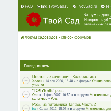
FAQ
Img.TvoySad.ru
TvoySad.ru
Te
Форум садово
Интернет-клуб 
увлеченных раз
Форум садоводов - список форумов
Последние темы
Цветовые сочетания. Колористика
Хелен
» 14 сен 2020, 18:48 » в форуме
Общие вопр
участка
"ГОЛУБЫЕ" розы
Оля
» 11 фев 2007, 19:52 » в форуме
Многолетние 
культуры.
»
Розы
Розы из питомника Tantau. Часть 2
ira
» 01 авг 2012, 15:06 » в форуме
Многолетние де