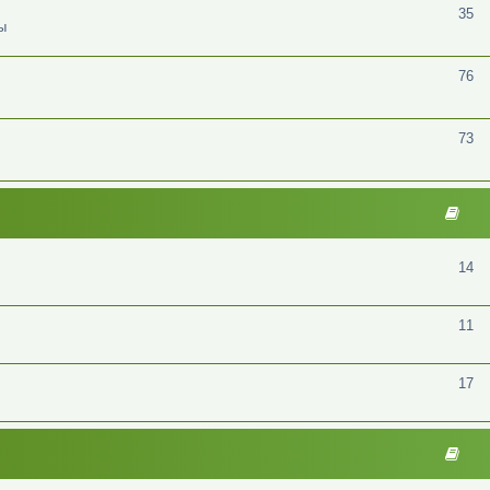
35
ы
76
73
14
11
17