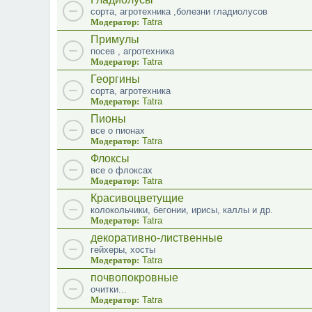
сорта, агротехника ,болезни гладиолусов
Модератор:
Tatra
Примулы
посев , агротехника
Модератор:
Tatra
Георгины
сорта, агротехника
Модератор:
Tatra
Пионы
все о пионах
Модератор:
Tatra
Флоксы
все о флоксах
Модератор:
Tatra
Красивоцветущие
колокольчики, бегонии, ирисы, каллы и др.
Модератор:
Tatra
декоративно-лиственные
гейхеры, хосты
Модератор:
Tatra
почвопокровные
очитки...
Модератор:
Tatra