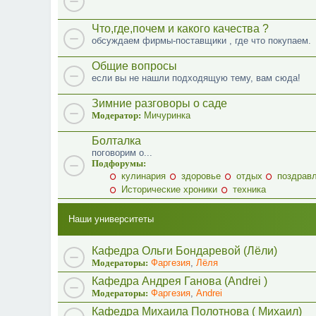
Что,где,почем и какого качества ?
обсуждаем фирмы-поставщики , где что покупаем.
Общие вопросы
если вы не нашли подходящую тему, вам сюда!
Зимние разговоры о саде
Модератор:
Мичуринка
Болталка
поговорим о...
Подфорумы:
кулинария
здоровье
отдых
поздрав
Исторические хроники
техника
Наши университеты
Кафедра Ольги Бондаревой (Лёли)
Модераторы:
Фаргезия
,
Лёля
Кафедра Андрея Ганова (Andrei )
Модераторы:
Фаргезия
,
Andrei
Кафедра Михаила Полотнова ( Михаил)