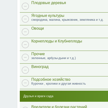
Плодовые деревья
Ягодные культуры
смородина, малина, крыжовник, земляника и т.д.
Овощи
Корнеплоды и Клубнеплоды
Прочие
зеленные, арбузы-дыни и т.д.)
Виноград
Подсобное хозяйство
Курочки , кролики и другая живность
Друзья и враги сада
Вредители и болезни растений