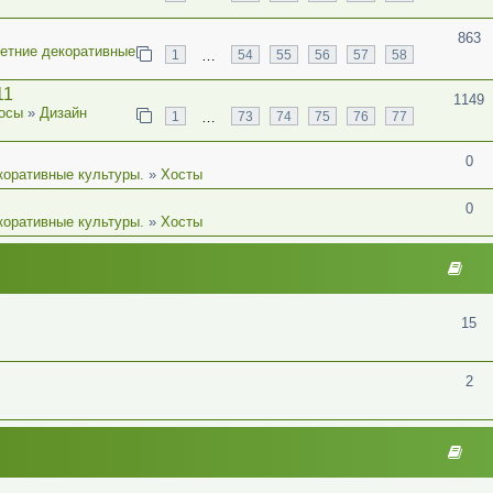
863
етние декоративные
…
1
54
55
56
57
58
11
1149
осы
»
Дизайн
…
1
73
74
75
76
77
0
коративные культуры.
»
Хосты
0
коративные культуры.
»
Хосты
15
2