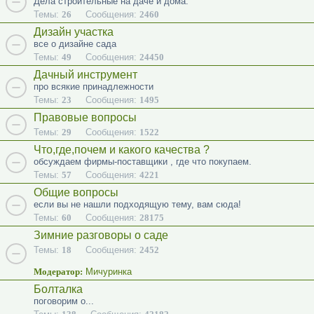
Дела строительные на даче и дома.
Темы:
26
Сообщения:
2460
Дизайн участка
все о дизайне сада
Темы:
49
Сообщения:
24450
Дачный инструмент
про всякие принадлежности
Темы:
23
Сообщения:
1495
Правовые вопросы
Темы:
29
Сообщения:
1522
Что,где,почем и какого качества ?
обсуждаем фирмы-поставщики , где что покупаем.
Темы:
57
Сообщения:
4221
Общие вопросы
если вы не нашли подходящую тему, вам сюда!
Темы:
60
Сообщения:
28175
Зимние разговоры о саде
Темы:
18
Сообщения:
2452
Модератор:
Мичуринка
Болталка
поговорим о...