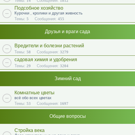
Темы:
14
Сообщения:
1812
Подсобное хозяйство
Курочки , кролики и другая живность
Темы:
5
Сообщения:
455
Друзья и враги сада
Вредители и болезни растений
Темы:
58
Сообщения:
3279
садовая химия и удобрения
Темы:
29
Сообщения:
3204
Зимний сад
Комнатные цветы
всё обо всех цветах
Темы:
53
Сообщения:
1697
Общие вопросы
Стройка века