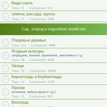
Виды-сорта
Темы:
11
Сообщения:
151
семена, рассада, грунты
Темы:
17
Сообщения:
1166
Сад , огород и подсобное хозяйство
Плодовые деревья
Темы:
112
Сообщения:
9006
Ягодные культуры
смородина, малина, крыжовник, земляника и т.д.
Темы:
38
Сообщения:
5830
Овощи
Темы:
55
Сообщения:
19624
Корнеплоды и Клубнеплоды
Темы:
13
Сообщения:
2239
Прочие
зеленные, арбузы-дыни и т.д.)
Темы:
13
Сообщения:
837
Виноград