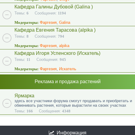
Кафедра Галины Дубовой (Galina )
Темы:
6
Сообщения:
1194
Модераторы:
Фаргезия
,
Galina
Кафедра Евгения Тарасова (alpika )
Темы:
8
Сообщения:
794
Модераторы:
Фаргезия
,
alpika
Кафедра Игоря Успенского (Искатель)
Темы:
11
Сообщения:
945
Модераторы:
Фаргезия
,
Искатель
Реклама и продажа растений
Ярмарка
здесь все участники форума смогут продавать и приобретать и
обменивать растения, которые вырастили на своих участках
Темы:
166
Сообщения:
4348
Информация