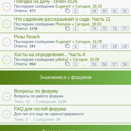
Поездка на дачу - сезон 2026
Последнее сообщение
EugeneV
«
Сегодня, 18:25
Ответы:
475
…
1
29
30
31
32
Что садовник рассказывает о саде. Часть 11
Последнее сообщение
Plumeria
«
Сегодня, 18:03
Ответы:
1150
…
1
74
75
76
77
Розы Noack
Последнее сообщение
EugeneV
«
Сегодня, 16:28
Ответы:
281
…
1
16
17
18
19
Хосты на определение... Часть 4
Последнее сообщение
jullieta2
«
Сегодня, 16:09
Ответы:
864
…
1
55
56
57
58
Знакомимся с форумом
Вопросы по форуму
Вопросы по работе форума
Темы:
15
Сообщения:
2239
FAQ для гостей форума
Для тех кто еще не зарегистрировался
Темы:
2
Сообщения:
39