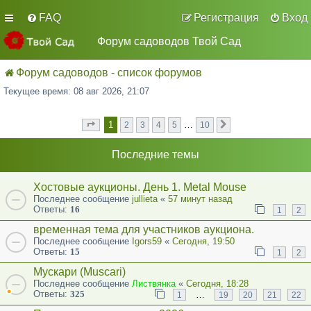
FAQ
Регистрация
Вход
Форум садоводов Твой Сад
Форум садоводов - список форумов
Текущее время: 08 авг 2026, 21:07
1
…
2
3
4
5
10
Страница
из
След.
1
10
Последние темы
Хостовые аукционы. День 1. Metal Mouse
Последнее сообщение
jullieta
«
57 минут назад
Ответы:
16
1
2
временная тема для участников аукциона.
Последнее сообщение
Igors59
«
Сегодня, 19:50
Ответы:
15
1
2
Мускари (Muscari)
Последнее сообщение
Листвянка
«
Сегодня, 18:28
Ответы:
325
…
1
19
20
21
22