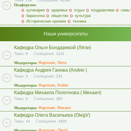
Темы:
138
Сообщения:
42182
Подфорумы:
кулинария
здоровье
отдых
поздравляем
семь
барахолка
общество
культура
Исторические хроники
техника
Наши университеты
Кафедра Ольги Бондаревой (Лёли)
Темы:
9
Сообщения:
1221
Модераторы:
Фаргезия
,
Лёля
Кафедра Андрея Ганова (Andrei )
Темы:
5
Сообщения:
231
Модераторы:
Фаргезия
,
Andrei
Кафедра Михаила Полотнова ( Михаил)
Темы:
9
Сообщения:
203
Модераторы:
Фаргезия
,
Михаил
Кафедра Олега Васильева (OlegV)
Темы:
14
Сообщения:
1459
Модераторы:
Фаргезия
,
OlegV