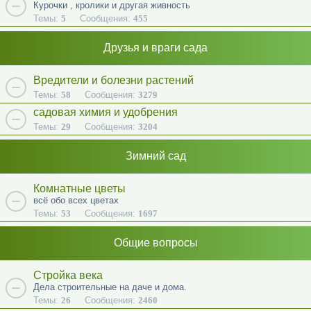
Курочки , кролики и другая живность
Темы:
5
Сообщения:
455
Друзья и враги сада
Вредители и болезни растений
Темы:
58
Сообщения:
3279
садовая химия и удобрения
Темы:
29
Сообщения:
3204
Зимний сад
Комнатные цветы
всё обо всех цветах
Темы:
53
Сообщения:
1697
Общие вопросы
Стройка века
Дела строительные на даче и дома.
Темы:
26
Сообщения:
2460