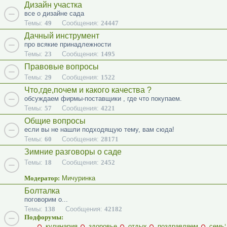
Дизайн участка
все о дизайне сада
Темы:
49
Сообщения:
24447
Дачный инструмент
про всякие принадлежности
Темы:
23
Сообщения:
1495
Правовые вопросы
Темы:
29
Сообщения:
1522
Что,где,почем и какого качества ?
обсуждаем фирмы-поставщики , где что покупаем.
Темы:
57
Сообщения:
4221
Общие вопросы
если вы не нашли подходящую тему, вам сюда!
Темы:
60
Сообщения:
28171
Зимние разговоры о саде
Темы:
18
Сообщения:
2452
Модератор:
Мичуринка
Болталка
поговорим о...
Темы:
138
Сообщения:
42182
Подфорумы:
кулинария
здоровье
отдых
поздравляем
семь