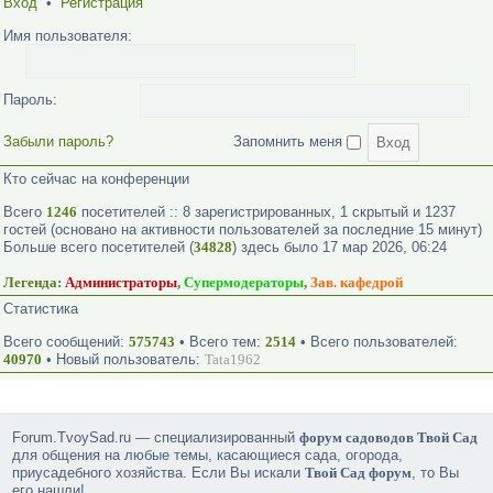
Вход
•
Регистрация
Имя пользователя:
Пароль:
Забыли пароль?
Запомнить меня
Кто сейчас на конференции
Всего
1246
посетителей :: 8 зарегистрированных, 1 скрытый и 1237
гостей (основано на активности пользователей за последние 15 минут)
Больше всего посетителей (
34828
) здесь было 17 мар 2026, 06:24
Легенда:
Администраторы
,
Супермодераторы
,
Зав. кафедрой
Статистика
Всего сообщений:
575743
• Всего тем:
2514
• Всего пользователей:
40970
• Новый пользователь:
Tata1962
Forum.TvoySad.ru — специализированный
форум садоводов Твой Сад
для общения на любые темы, касающиеся сада, огорода,
приусадебного хозяйства. Если Вы искали
Твой Сад форум
, то Вы
его нашли!