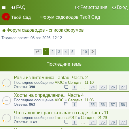
FAQ
Регистрация
Вход
Форум садоводов Твой Сад
Форум садоводов - список форумов
Текущее время: 08 авг 2026, 12:12
1
…
2
3
4
5
10
Страница
из
След.
1
10
Последние темы
Розы из питомника Tantau. Часть 2
Последнее сообщение
АЮС
«
Сегодня, 11:10
Ответы:
390
…
1
24
25
26
27
Хосты на определение... Часть 4
Последнее сообщение
АЮС
«
Сегодня, 11:06
Ответы:
863
…
1
55
56
57
58
Что садовник рассказывает о саде. Часть 11
Последнее сообщение
Татьяна2012
«
Сегодня, 01:29
Ответы:
1149
…
1
74
75
76
77