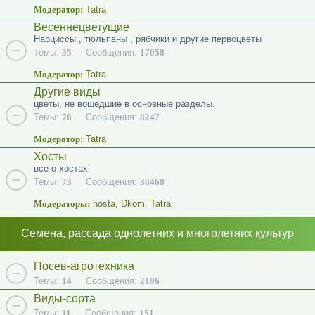
Модератор:
Tatra
Весеннецветущие
Нарциссы , тюльпаны , рябчики и другие первоцветы
Темы:
35
Сообщения:
17058
Модератор:
Tatra
Другие виды
цветы, не вошедшие в основные разделы.
Темы:
76
Сообщения:
8247
Модератор:
Tatra
Хосты
все о хостах
Темы:
73
Сообщения:
36468
Модераторы:
hosta
,
Dkom
,
Tatra
Семена, рассада однолетних и многолетних культур
Посев-агротехника
Темы:
14
Сообщения:
2196
Виды-сорта
Темы:
11
Сообщения:
151