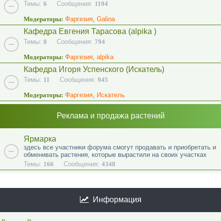
Темы:
6
Сообщения:
1194
Модераторы:
Фаргезия
,
Galina
Кафедра Евгения Тарасова (alpika )
Темы:
8
Сообщения:
794
Модераторы:
Фаргезия
,
alpika
Кафедра Игоря Успенского (Искатель)
Темы:
11
Сообщения:
945
Модераторы:
Фаргезия
,
Искатель
Реклама и продажа растений
Ярмарка
здесь все участники форума смогут продавать и приобретать и
обменивать растения, которые вырастили на своих участках
Темы:
166
Сообщения:
4348
Информация