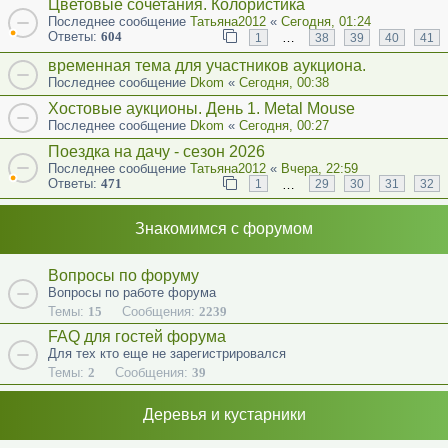
Цветовые сочетания. Колористика
Последнее сообщение
Татьяна2012
«
Сегодня, 01:24
Ответы:
604
…
1
38
39
40
41
временная тема для участников аукциона.
Последнее сообщение
Dkom
«
Сегодня, 00:38
Хостовые аукционы. День 1. Metal Mouse
Последнее сообщение
Dkom
«
Сегодня, 00:27
Поездка на дачу - сезон 2026
Последнее сообщение
Татьяна2012
«
Вчера, 22:59
Ответы:
471
…
1
29
30
31
32
Знакомимся с форумом
Вопросы по форуму
Вопросы по работе форума
Темы:
15
Сообщения:
2239
FAQ для гостей форума
Для тех кто еще не зарегистрировался
Темы:
2
Сообщения:
39
Деревья и кустарники