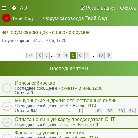
FAQ
Регистрация
Вход
Форум садоводов Твой Сад
Форум садоводов - список форумов
Текущее время: 07 авг 2026, 17:20
5
…
…
1
3
4
6
7
10
Страница
Пред.
из
След.
5
10
Последние темы
Ирисы сибирские
Последнее сообщение
Ирина П
«
Вчера, 12:30
Ответы:
3
Мичуринские и другие отечественные лилии
Последнее сообщение
belief
«
Вчера, 09:04
Ответы:
955
…
1
61
62
63
64
Оплата на личную карту председателя СНТ
Последнее сообщение
UralUfa
«
Вчера, 07:31
Флоксы с другими растениями
Последнее сообщение
Хелен
«
Вчера, 00:35