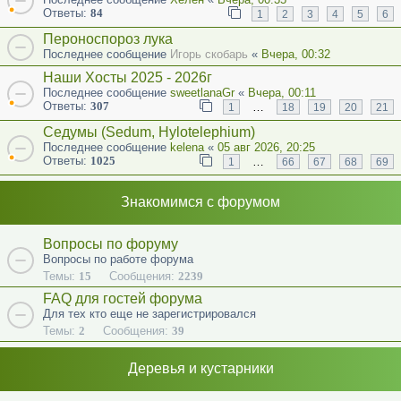
Ответы:
84
1
2
3
4
5
6
Пероноспороз лука
Последнее сообщение
Игорь скобарь
«
Вчера, 00:32
Наши Хосты 2025 - 2026г
Последнее сообщение
sweetlanaGr
«
Вчера, 00:11
Ответы:
307
…
1
18
19
20
21
Седумы (Sedum, Hylotelephium)
Последнее сообщение
kelena
«
05 авг 2026, 20:25
Ответы:
1025
…
1
66
67
68
69
Знакомимся с форумом
Вопросы по форуму
Вопросы по работе форума
Темы:
15
Сообщения:
2239
FAQ для гостей форума
Для тех кто еще не зарегистрировался
Темы:
2
Сообщения:
39
Деревья и кустарники