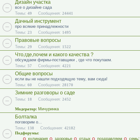
Дизайн участка
все о дизайне сада
Темы:
49
Сообщения:
24441
Дачный инструмент
про всякие принадлежности
Темы:
23
Сообщения:
1495
Правовые вопросы
Темы:
29
Сообщения:
1522
Что,где,почем и какого качества ?
обсуждаем фирмы-поставщики , где что покупаем.
Темы:
57
Сообщения:
4221
Общие вопросы
если вы не нашли подходящую тему, вам сюда!
Темы:
60
Сообщения:
28170
Зимние разговоры о саде
Темы:
18
Сообщения:
2452
Модератор:
Мичуринка
Болталка
поговорим о...
Темы:
138
Сообщения:
42182
Подфорумы:
кулинария
здоровье
отдых
поздравляем
семь