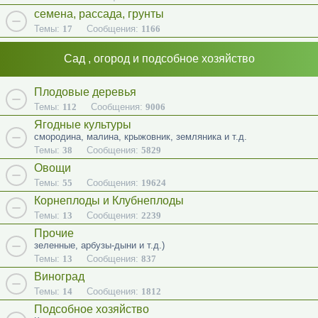
семена, рассада, грунты
Темы:
17
Сообщения:
1166
Сад , огород и подсобное хозяйство
Плодовые деревья
Темы:
112
Сообщения:
9006
Ягодные культуры
смородина, малина, крыжовник, земляника и т.д.
Темы:
38
Сообщения:
5829
Овощи
Темы:
55
Сообщения:
19624
Корнеплоды и Клубнеплоды
Темы:
13
Сообщения:
2239
Прочие
зеленные, арбузы-дыни и т.д.)
Темы:
13
Сообщения:
837
Виноград
Темы:
14
Сообщения:
1812
Подсобное хозяйство