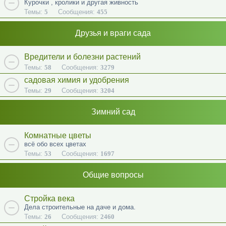
Курочки , кролики и другая живность
Темы:
5
Сообщения:
455
Друзья и враги сада
Вредители и болезни растений
Темы:
58
Сообщения:
3279
садовая химия и удобрения
Темы:
29
Сообщения:
3204
Зимний сад
Комнатные цветы
всё обо всех цветах
Темы:
53
Сообщения:
1697
Общие вопросы
Стройка века
Дела строительные на даче и дома.
Темы:
26
Сообщения:
2460