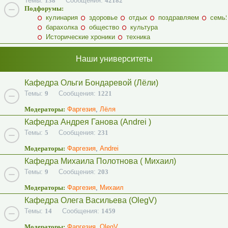
Темы:
138
Сообщения:
42182
Подфорумы:
кулинария
здоровье
отдых
поздравляем
семь
барахолка
общество
культура
Исторические хроники
техника
Наши университеты
Кафедра Ольги Бондаревой (Лёли)
Темы:
9
Сообщения:
1221
Модераторы:
Фаргезия
,
Лёля
Кафедра Андрея Ганова (Andrei )
Темы:
5
Сообщения:
231
Модераторы:
Фаргезия
,
Andrei
Кафедра Михаила Полотнова ( Михаил)
Темы:
9
Сообщения:
203
Модераторы:
Фаргезия
,
Михаил
Кафедра Олега Васильева (OlegV)
Темы:
14
Сообщения:
1459
Модераторы:
Фаргезия
,
OlegV