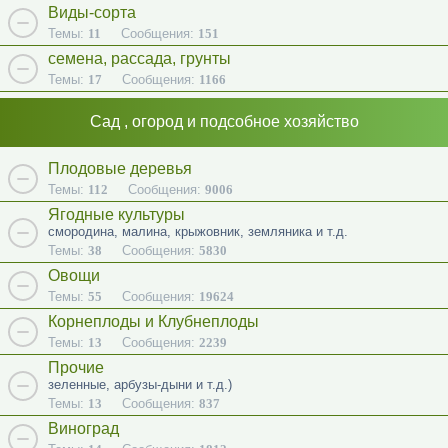
Виды-сорта
Темы:
11
Сообщения:
151
семена, рассада, грунты
Темы:
17
Сообщения:
1166
Сад , огород и подсобное хозяйство
Плодовые деревья
Темы:
112
Сообщения:
9006
Ягодные культуры
смородина, малина, крыжовник, земляника и т.д.
Темы:
38
Сообщения:
5830
Овощи
Темы:
55
Сообщения:
19624
Корнеплоды и Клубнеплоды
Темы:
13
Сообщения:
2239
Прочие
зеленные, арбузы-дыни и т.д.)
Темы:
13
Сообщения:
837
Виноград