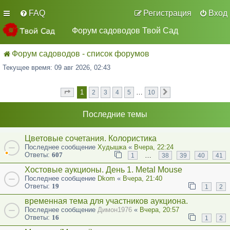
FAQ
Регистрация
Вход
Форум садоводов Твой Сад
Форум садоводов - список форумов
Текущее время: 09 авг 2026, 02:43
1
…
2
3
4
5
10
Страница
из
След.
1
10
Последние темы
Цветовые сочетания. Колористика
Последнее сообщение
Худышка
«
Вчера, 22:24
Ответы:
607
…
1
38
39
40
41
Хостовые аукционы. День 1. Metal Mouse
Последнее сообщение
Dkom
«
Вчера, 21:40
Ответы:
19
1
2
временная тема для участников аукциона.
Последнее сообщение
Димон1976
«
Вчера, 20:57
Ответы:
16
1
2