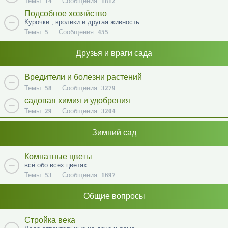
Темы:
14
Сообщения:
1812
Подсобное хозяйство
Курочки , кролики и другая живность
Темы:
5
Сообщения:
455
Друзья и враги сада
Вредители и болезни растений
Темы:
58
Сообщения:
3279
садовая химия и удобрения
Темы:
29
Сообщения:
3204
Зимний сад
Комнатные цветы
всё обо всех цветах
Темы:
53
Сообщения:
1697
Общие вопросы
Стройка века