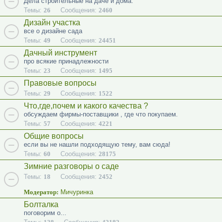
Дела строительные на даче и дома.
Темы:
26
Сообщения:
2460
Дизайн участка
все о дизайне сада
Темы:
49
Сообщения:
24451
Дачный инструмент
про всякие принадлежности
Темы:
23
Сообщения:
1495
Правовые вопросы
Темы:
29
Сообщения:
1522
Что,где,почем и какого качества ?
обсуждаем фирмы-поставщики , где что покупаем.
Темы:
57
Сообщения:
4221
Общие вопросы
если вы не нашли подходящую тему, вам сюда!
Темы:
60
Сообщения:
28175
Зимние разговоры о саде
Темы:
18
Сообщения:
2452
Модератор:
Мичуринка
Болталка
поговорим о...