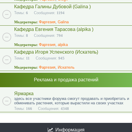
Кафедра Галины Дубовой (Galina )
Темы:
6
Сообщения:
1194
Модераторы:
Фаргезия
,
Galina
Кафедра Евгения Тарасова (alpika )
Темы:
8
Сообщения:
794
Модераторы:
Фаргезия
,
alpika
Кафедра Игоря Успенского (Искатель)
Темы:
11
Сообщения:
945
Модераторы:
Фаргезия
,
Искатель
Реклама и продажа растений
Ярмарка
здесь все участники форума смогут продавать и приобретать и
обменивать растения, которые вырастили на своих участках
Темы:
166
Сообщения:
4348
Информация