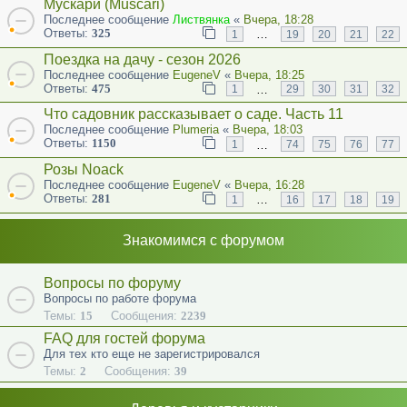
Мускари (Muscari)
Последнее сообщение
Листвянка
«
Вчера, 18:28
Ответы:
325
…
1
19
20
21
22
Поездка на дачу - сезон 2026
Последнее сообщение
EugeneV
«
Вчера, 18:25
Ответы:
475
…
1
29
30
31
32
Что садовник рассказывает о саде. Часть 11
Последнее сообщение
Plumeria
«
Вчера, 18:03
Ответы:
1150
…
1
74
75
76
77
Розы Noack
Последнее сообщение
EugeneV
«
Вчера, 16:28
Ответы:
281
…
1
16
17
18
19
Знакомимся с форумом
Вопросы по форуму
Вопросы по работе форума
Темы:
15
Сообщения:
2239
FAQ для гостей форума
Для тех кто еще не зарегистрировался
Темы:
2
Сообщения:
39