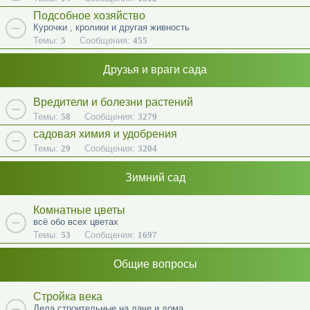
Подсобное хозяйство
Курочки , кролики и другая живность
Темы:
5
Сообщения:
455
Друзья и враги сада
Вредители и болезни растений
Темы:
58
Сообщения:
3279
садовая химия и удобрения
Темы:
29
Сообщения:
3204
Зимний сад
Комнатные цветы
всё обо всех цветах
Темы:
53
Сообщения:
1697
Общие вопросы
Стройка века
Дела строительные на даче и дома.