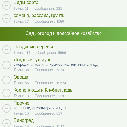
Виды-сорта
Темы:
11
Сообщения:
151
семена, рассада, грунты
Темы:
17
Сообщения:
1166
Сад , огород и подсобное хозяйство
Плодовые деревья
Темы:
112
Сообщения:
9006
Ягодные культуры
смородина, малина, крыжовник, земляника и т.д.
Темы:
38
Сообщения:
5830
Овощи
Темы:
55
Сообщения:
19624
Корнеплоды и Клубнеплоды
Темы:
13
Сообщения:
2239
Прочие
зеленные, арбузы-дыни и т.д.)
Темы:
13
Сообщения:
837
Виноград
Темы:
14
Сообщения:
1812