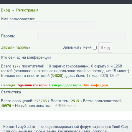
Вход
•
Регистрация
Имя пользователя:
Пароль:
Забыли пароль?
Запомнить меня
Кто сейчас на конференции
Всего
1277
посетителей :: 9 зарегистрированных, 0 скрытых и 1268
гостей (основано на активности пользователей за последние 15 минут)
Больше всего посетителей (
34828
) здесь было 17 мар 2026, 06:24
Легенда:
Администраторы
,
Супермодераторы
,
Зав. кафедрой
Статистика
Всего сообщений:
575785
• Всего тем:
2515
• Всего пользователей:
40976
• Новый пользователь:
АННАстасия
Forum.TvoySad.ru — специализированный
форум садоводов Твой Сад
для общения на любые темы, касающиеся сада, огорода,