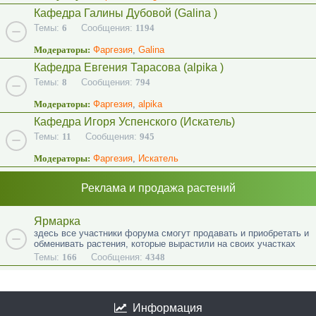
Кафедра Галины Дубовой (Galina )
Темы:
6
Сообщения:
1194
Модераторы:
Фаргезия
,
Galina
Кафедра Евгения Тарасова (alpika )
Темы:
8
Сообщения:
794
Модераторы:
Фаргезия
,
alpika
Кафедра Игоря Успенского (Искатель)
Темы:
11
Сообщения:
945
Модераторы:
Фаргезия
,
Искатель
Реклама и продажа растений
Ярмарка
здесь все участники форума смогут продавать и приобретать и
обменивать растения, которые вырастили на своих участках
Темы:
166
Сообщения:
4348
Информация