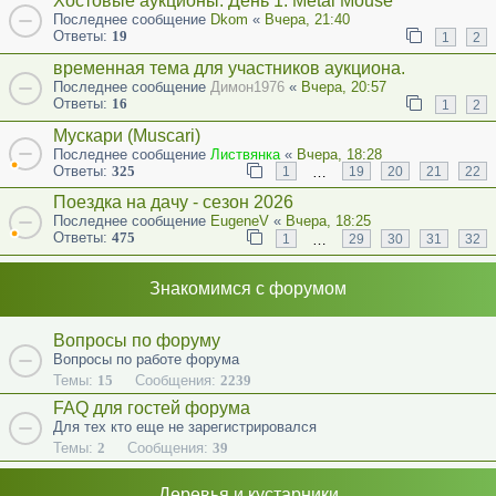
Хостовые аукционы. День 1. Metal Mouse
Последнее сообщение
Dkom
«
Вчера, 21:40
Ответы:
19
1
2
временная тема для участников аукциона.
Последнее сообщение
Димон1976
«
Вчера, 20:57
Ответы:
16
1
2
Мускари (Muscari)
Последнее сообщение
Листвянка
«
Вчера, 18:28
Ответы:
325
…
1
19
20
21
22
Поездка на дачу - сезон 2026
Последнее сообщение
EugeneV
«
Вчера, 18:25
Ответы:
475
…
1
29
30
31
32
Знакомимся с форумом
Вопросы по форуму
Вопросы по работе форума
Темы:
15
Сообщения:
2239
FAQ для гостей форума
Для тех кто еще не зарегистрировался
Темы:
2
Сообщения:
39
Деревья и кустарники