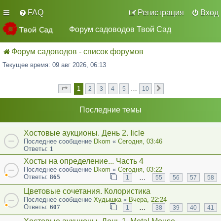
FAQ
Регистрация
Вход
Форум садоводов Твой Сад
Форум садоводов - список форумов
Текущее время: 09 авг 2026, 06:13
1
…
2
3
4
5
10
Страница
из
След.
1
10
Последние темы
Хостовые аукционы. День 2. Iicle
Последнее сообщение
Dkom
«
Сегодня, 03:46
Ответы:
1
Хосты на определение... Часть 4
Последнее сообщение
Dkom
«
Сегодня, 03:22
Ответы:
865
…
1
55
56
57
58
Цветовые сочетания. Колористика
Последнее сообщение
Худышка
«
Вчера, 22:24
Ответы:
607
…
1
38
39
40
41