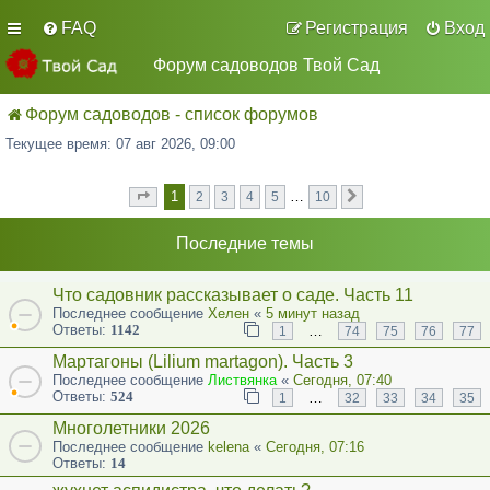
FAQ
Регистрация
Вход
Форум садоводов Твой Сад
Форум садоводов - список форумов
Текущее время: 07 авг 2026, 09:00
1
…
2
3
4
5
10
Страница
из
След.
1
10
Последние темы
Что садовник рассказывает о саде. Часть 11
Последнее сообщение
Хелен
«
5 минут назад
Ответы:
1142
…
1
74
75
76
77
Мартагоны (Lilium martagon). Часть 3
Последнее сообщение
Листвянка
«
Сегодня, 07:40
Ответы:
524
…
1
32
33
34
35
Многолетники 2026
Последнее сообщение
kelena
«
Сегодня, 07:16
Ответы:
14