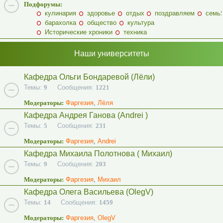
Подфорумы:
кулинария
здоровье
отдых
поздравляем
семь
барахолка
общество
культура
Исторические хроники
техника
Наши университеты
Кафедра Ольги Бондаревой (Лёли)
Темы:
9
Сообщения:
1221
Модераторы:
Фаргезия
,
Лёля
Кафедра Андрея Ганова (Andrei )
Темы:
5
Сообщения:
231
Модераторы:
Фаргезия
,
Andrei
Кафедра Михаила Полотнова ( Михаил)
Темы:
9
Сообщения:
203
Модераторы:
Фаргезия
,
Михаил
Кафедра Олега Васильева (OlegV)
Темы:
14
Сообщения:
1459
Модераторы:
Фаргезия
,
OlegV