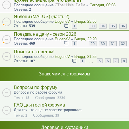
жухнет аспидистра, что делать?
Последнее сообщение
CTpaHHble_DeJla
«
Сегодня, 06:08
Ответы:
2
Яблони (MALUS) (часть 2)
Последнее сообщение
EugeneV
«
Вчера, 23:56
Ответы:
539
…
1
33
34
35
36
Поездка на дачу - сезон 2026
Последнее сообщение
EugeneV
«
Вчера, 22:20
Ответы:
469
…
1
29
30
31
32
Помогите советом!
Последнее сообщение
EugeneV
«
Вчера, 21:35
Ответы:
107
…
1
5
6
7
8
Знакомимся с форумом
Вопросы по форуму
Вопросы по работе форума
Темы:
15
Сообщения:
2239
FAQ для гостей форума
Для тех кто еще не зарегистрировался
Темы:
2
Сообщения:
39
Деревья и кустарники