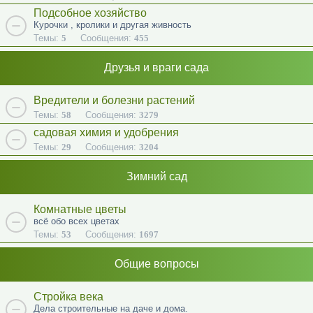
Подсобное хозяйство
Курочки , кролики и другая живность
Темы:
5
Сообщения:
455
Друзья и враги сада
Вредители и болезни растений
Темы:
58
Сообщения:
3279
садовая химия и удобрения
Темы:
29
Сообщения:
3204
Зимний сад
Комнатные цветы
всё обо всех цветах
Темы:
53
Сообщения:
1697
Общие вопросы
Стройка века
Дела строительные на даче и дома.