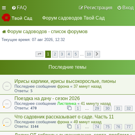
FAQ
Регистрация
Вход
Форум садоводов Твой Сад
Форум садоводов - список форумов
Текущее время: 07 авг 2026, 12:32
1
…
2
3
4
5
10
Страница
из
След.
1
10
Последние темы
Ирисы карлики, ирисы высокорослые, пионы
Последнее сообщение
фрона
«
37 минут назад
Ответы:
5
Поездка на дачу - сезон 2026
Последнее сообщение
Листвянка
«
41 минуту назад
Ответы:
470
…
1
29
30
31
32
Что садовник рассказывает о саде. Часть 11
Последнее сообщение
фрона
«
49 минут назад
Ответы:
1144
…
1
74
75
76
77