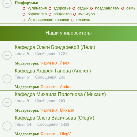
Подфорумы:
кулинария
здоровье
отдых
поздравляем
семь
барахолка
общество
культура
Исторические хроники
техника
Наши университеты
Кафедра Ольги Бондаревой (Лёли)
Темы:
9
Сообщения:
1221
Модераторы:
Фаргезия
,
Лёля
Кафедра Андрея Ганова (Andrei )
Темы:
5
Сообщения:
231
Модераторы:
Фаргезия
,
Andrei
Кафедра Михаила Полотнова ( Михаил)
Темы:
9
Сообщения:
203
Модераторы:
Фаргезия
,
Михаил
Кафедра Олега Васильева (OlegV)
Темы:
14
Сообщения:
1459
Модераторы:
Фаргезия
,
OlegV