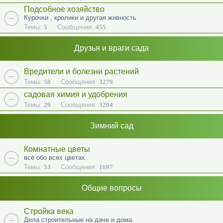
Подсобное хозяйство
Курочки , кролики и другая живность
Темы:
5
Сообщения:
455
Друзья и враги сада
Вредители и болезни растений
Темы:
58
Сообщения:
3279
садовая химия и удобрения
Темы:
29
Сообщения:
3204
Зимний сад
Комнатные цветы
всё обо всех цветах
Темы:
53
Сообщения:
1697
Общие вопросы
Стройка века
Дела строительные на даче и дома.