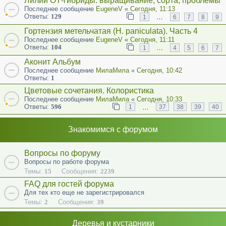
Лилии ОТ-гибриды: выращивание, сорта, проблемы
Последнее сообщение
EugeneV
«
Сегодня, 11:13
Ответы:
129
…
1
6
7
8
9
Гортензия метельчатая (Н. paniculata). Часть 4
Последнее сообщение
EugeneV
«
Сегодня, 11:11
Ответы:
104
…
1
4
5
6
7
Аконит Альбум
Последнее сообщение
МилаМила
«
Сегодня, 10:42
Ответы:
1
Цветовые сочетания. Колористика
Последнее сообщение
МилаМила
«
Сегодня, 10:33
Ответы:
596
…
1
37
38
39
40
Знакомимся с форумом
Вопросы по форуму
Вопросы по работе форума
Темы:
15
Сообщения:
2239
FAQ для гостей форума
Для тех кто еще не зарегистрировался
Темы:
2
Сообщения:
39
Деревья и кустарники