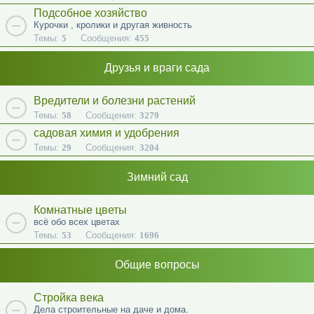
Подсобное хозяйство
Курочки , кролики и другая живность
Темы:
5
Сообщения:
455
Друзья и враги сада
Вредители и болезни растений
Темы:
58
Сообщения:
3279
садовая химия и удобрения
Темы:
29
Сообщения:
3204
Зимний сад
Комнатные цветы
всё обо всех цветах
Темы:
53
Сообщения:
1696
Общие вопросы
Стройка века
Дела строительные на даче и дома.