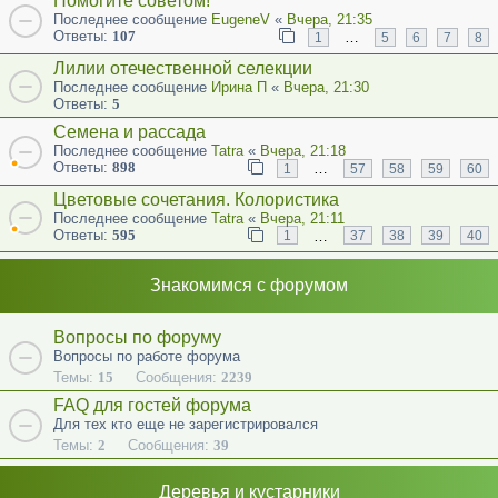
Помогите советом!
Последнее сообщение
EugeneV
«
Вчера, 21:35
Ответы:
107
…
1
5
6
7
8
Лилии отечественной селекции
Последнее сообщение
Ирина П
«
Вчера, 21:30
Ответы:
5
Семена и рассада
Последнее сообщение
Tatra
«
Вчера, 21:18
Ответы:
898
…
1
57
58
59
60
Цветовые сочетания. Колористика
Последнее сообщение
Tatra
«
Вчера, 21:11
Ответы:
595
…
1
37
38
39
40
Знакомимся с форумом
Вопросы по форуму
Вопросы по работе форума
Темы:
15
Сообщения:
2239
FAQ для гостей форума
Для тех кто еще не зарегистрировался
Темы:
2
Сообщения:
39
Деревья и кустарники