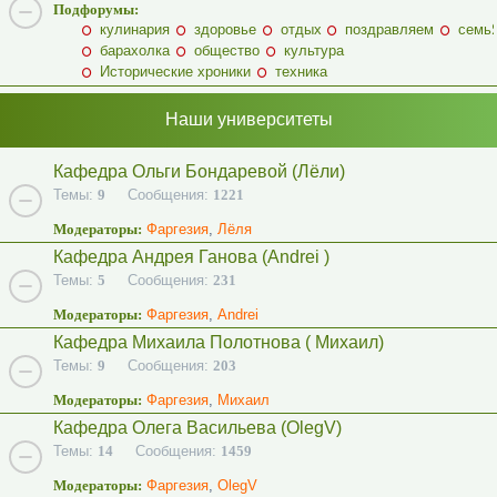
Подфорумы:
кулинария
здоровье
отдых
поздравляем
семь
барахолка
общество
культура
Исторические хроники
техника
Наши университеты
Кафедра Ольги Бондаревой (Лёли)
Темы:
9
Сообщения:
1221
Модераторы:
Фаргезия
,
Лёля
Кафедра Андрея Ганова (Andrei )
Темы:
5
Сообщения:
231
Модераторы:
Фаргезия
,
Andrei
Кафедра Михаила Полотнова ( Михаил)
Темы:
9
Сообщения:
203
Модераторы:
Фаргезия
,
Михаил
Кафедра Олега Васильева (OlegV)
Темы:
14
Сообщения:
1459
Модераторы:
Фаргезия
,
OlegV