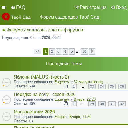
FAQ
Регистрация
Вход
Форум садоводов Твой Сад
Форум садоводов - список форумов
Текущее время: 07 авг 2026, 00:48
1
…
2
3
4
5
10
Страница
из
След.
1
10
Последние темы
Яблони (MALUS) (часть 2)
Последнее сообщение
EugeneV
«
52 минуты назад
Ответы:
539
…
1
33
34
35
36
Поездка на дачу - сезон 2026
Последнее сообщение
EugeneV
«
Вчера, 22:20
Ответы:
469
…
1
29
30
31
32
Многолетники 2026
Последнее сообщение
zvegin
«
Вчера, 21:59
Ответы:
13