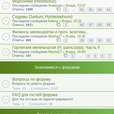
Морозники (Helleborus)
Последнее сообщение
Анжелаа
«
Вчера, 23:07
Ответы:
1409
…
1
91
92
93
94
Седумы (Sedum, Hylotelephium)
Последнее сообщение
kelena
«
Вчера, 20:25
Ответы:
1025
…
1
66
67
68
69
Филинги, мелкоцветки и проч. экзотика...
Последнее сообщение
Masha27
«
Вчера, 19:28
Ответы:
460
…
1
28
29
30
31
Гортензия метельчатая (Н. paniculata). Часть 4
Последнее сообщение
Masha27
«
Вчера, 18:40
Ответы:
103
…
1
4
5
6
7
Знакомимся с форумом
Вопросы по форуму
Вопросы по работе форума
Темы:
15
Сообщения:
2233
FAQ для гостей форума
Для тех кто еще не зарегистрировался
Темы:
2
Сообщения:
39