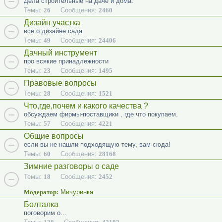
Дела строительные на даче и дома.
Темы:
26
Сообщения:
2460
Дизайн участка
все о дизайне сада
Темы:
49
Сообщения:
24406
Дачный инструмент
про всякие принадлежности
Темы:
23
Сообщения:
1495
Правовые вопросы
Темы:
28
Сообщения:
1521
Что,где,почем и какого качества ?
обсуждаем фирмы-поставщики , где что покупаем.
Темы:
57
Сообщения:
4221
Общие вопросы
если вы не нашли подходящую тему, вам сюда!
Темы:
60
Сообщения:
28168
Зимние разговоры о саде
Темы:
18
Сообщения:
2452
Модератор:
Мичуринка
Болталка
поговорим о...