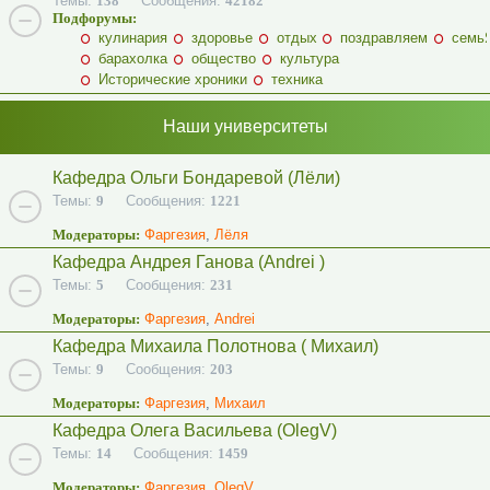
Темы:
138
Сообщения:
42182
Подфорумы:
кулинария
здоровье
отдых
поздравляем
семь
барахолка
общество
культура
Исторические хроники
техника
Наши университеты
Кафедра Ольги Бондаревой (Лёли)
Темы:
9
Сообщения:
1221
Модераторы:
Фаргезия
,
Лёля
Кафедра Андрея Ганова (Andrei )
Темы:
5
Сообщения:
231
Модераторы:
Фаргезия
,
Andrei
Кафедра Михаила Полотнова ( Михаил)
Темы:
9
Сообщения:
203
Модераторы:
Фаргезия
,
Михаил
Кафедра Олега Васильева (OlegV)
Темы:
14
Сообщения:
1459
Модераторы:
Фаргезия
,
OlegV