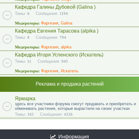
Кафедра Галины Дубовой (Galina )
Темы:
6
Сообщения:
1194
Модераторы:
Фаргезия
,
Galina
Кафедра Евгения Тарасова (alpika )
Темы:
8
Сообщения:
794
Модераторы:
Фаргезия
,
alpika
Кафедра Игоря Успенского (Искатель)
Темы:
11
Сообщения:
945
Модераторы:
Фаргезия
,
Искатель
Реклама и продажа растений
Ярмарка
здесь все участники форума смогут продавать и приобретать и
обменивать растения, которые вырастили на своих участках
Темы:
165
Сообщения:
4326
Информация