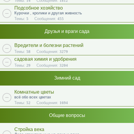
Темы:
14
Сообщения:
1812
Подсобное хозяйство
Курочки , кролики и другая живность
Темы:
5
Сообщения:
455
Друзья и враги сада
Вредители и болезни растений
Темы:
58
Сообщения:
3279
садовая химия и удобрения
Темы:
29
Сообщения:
3204
Зимний сад
Комнатные цветы
всё обо всех цветах
Темы:
52
Сообщения:
1694
Общие вопросы
Стройка века