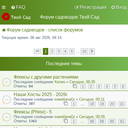
FAQ
Регистрация
Вход
Форум садоводов Твой Сад
Форум садоводов - список форумов
Текущее время: 06 авг 2026, 04:14
1
…
2
3
4
5
10
Страница
из
След.
1
10
Последние темы
Флоксы с другими растениями
Последнее сообщение
Хелен
«
Сегодня, 00:35
Ответы:
84
1
2
3
4
5
6
Наши Хосты 2025 - 2026г
Последнее сообщение
sweetlanaGr
«
Сегодня, 00:11
Ответы:
307
…
1
18
19
20
21
Флоксы (Phlox) - 5
Последнее сообщение
sweetlanaGr
«
Сегодня, 00:05
Ответы:
1363
…
1
88
89
90
91