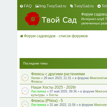
FAQ
Img.TvoySad.ru
TvoySad.ru
Te
Форум садово
Интернет-клуб 
увлеченных раз
Форум садоводов - список форумов
Последние темы
Флоксы с другими растениями
Хелен
» 29 июл 2023, 21:31 » в форуме
Многолетни
Флоксы
Наши Хосты 2025 - 2026г
Листвянка
» 07 май 2025, 09:36 » в форуме
Многоле
культуры.
»
Хосты
Флоксы (Phlox) - 5
Листвянка
» 31 авг 2022, 11:56 » в форуме
Многоле