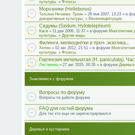
культуры.
»
Флоксы
Морозники (Helleborus)
Татьяна Нечаева -Троян
» 28 янв 2007, 13:23 » в ф
декоративные культуры.
»
Весеннецветущие
Седумы (Sedum, Hylotelephium)
Кася
» 11 дек 2006, 11:37 » в форуме
Многолетние 
культуры.
»
Другие виды
Филинги, мелкоцветки и проч. экзотика...
Хелен
» 02 авг 2012, 21:51 » в форуме
Многолетние
культуры.
»
Флоксы
Гортензия метельчатая (Н. paniculata). Час
Листвянка
» 27 авг 2025, 00:35 » в форуме
Деревья
Знакомимся с форумом
Вопросы по форуму
Вопросы по работе форума
FAQ для гостей форума
Для тех кто еще не зарегистрировался
Деревья и кустарники