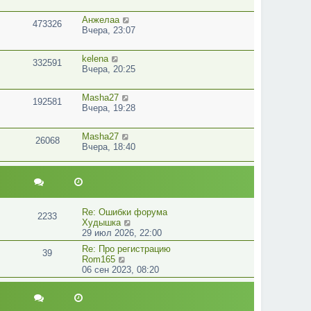
Анжелаа
473326
Вчера, 23:07
kelena
332591
Вчера, 20:25
Masha27
192581
Вчера, 19:28
Masha27
26068
Вчера, 18:40
Re: Ошибки форума
2233
П
Худышка
е
29 июл 2026, 22:00
р
Re: Про регистрацию
39
е
П
Rom165
й
е
06 сен 2023, 08:20
т
р
и
е
к
й
п
т