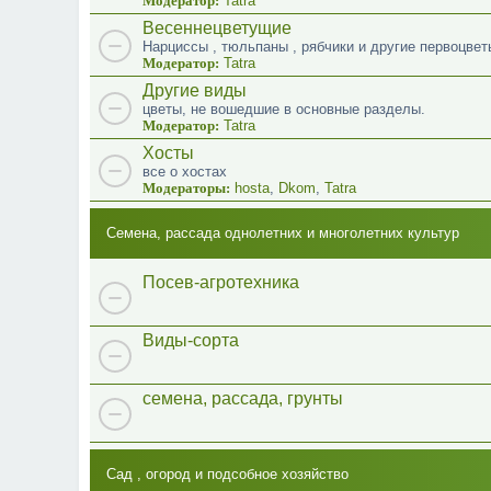
Модератор:
Tatra
Весеннецветущие
Нарциссы , тюльпаны , рябчики и другие первоцвет
Модератор:
Tatra
Другие виды
цветы, не вошедшие в основные разделы.
Модератор:
Tatra
Хосты
все о хостах
Модераторы:
hosta
,
Dkom
,
Tatra
Семена, рассада однолетних и многолетних культур
Посев-агротехника
Виды-сорта
семена, рассада, грунты
Сад , огород и подсобное хозяйство