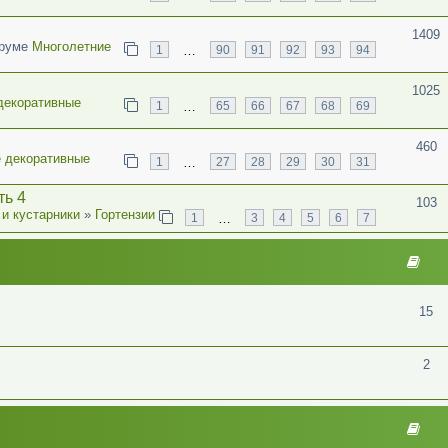
1409
оруме
Многолетние
…
1
90
91
92
93
94
1025
декоративные
…
1
65
66
67
68
69
460
 декоративные
…
1
27
28
29
30
31
ть 4
103
 и кустарники
»
Гортензии
…
1
3
4
5
6
7
15
2