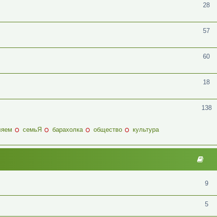
28
57
60
18
138
ляем
семьЯ
барахолка
общество
культура
9
5