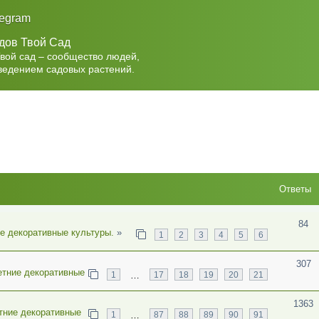
legram
дов Твой Сад
Твой сад – сообщество людей,
ведением садовых растений.
Ответы
84
е декоративные культуры.
»
1
2
3
4
5
6
307
тние декоративные
…
1
17
18
19
20
21
1363
тние декоративные
…
1
87
88
89
90
91