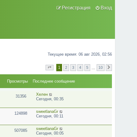
Регистрация
Вход
Текущее время: 06 авг 2026, 02:56
1
…
2
3
4
5
10
Страница
из
След.
1
10
Просмотры
Последнее сообщение
Хелен
31356
Сегодня, 00:35
sweetlanaGr
124898
Сегодня, 00:11
sweetlanaGr
507085
Сегодня, 00:05