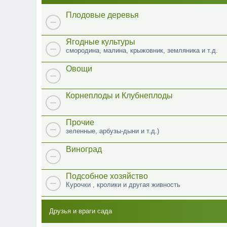
Плодовые деревья
Ягодные культуры
смородина, малина, крыжовник, земляника и т.д.
Овощи
Корнеплоды и Клубнеплоды
Прочие
зеленные, арбузы-дыни и т.д.)
Виноград
Подсобное хозяйство
Курочки , кролики и другая живность
Друзья и враги сада