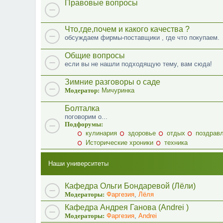
Правовые вопросы
Что,где,почем и какого качества ?
обсуждаем фирмы-поставщики , где что покупаем.
Общие вопросы
если вы не нашли подходящую тему, вам сюда!
Зимние разговоры о саде
Модератор:
Мичуринка
Болталка
поговорим о...
Подфорумы:
кулинария
здоровье
отдых
поздрав
Исторические хроники
техника
Наши университеты
Кафедра Ольги Бондаревой (Лёли)
Модераторы:
Фаргезия
,
Лёля
Кафедра Андрея Ганова (Andrei )
Модераторы:
Фаргезия
,
Andrei