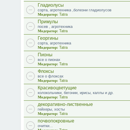
Гладиолусы
сорта, агротехника ,болезни гладиолусов
Модератор:
Tatra
Примулы
посев , агротехника
Модератор:
Tatra
Георгины
сорта, агротехника
Модератор:
Tatra
Пионы
все о пионах
Модератор:
Tatra
Флоксы
все о флоксах
Модератор:
Tatra
Красивоцветущие
колокольчики, бегонии, ирисы, каллы и др.
Модератор:
Tatra
декоративно-лиственные
гейхеры, хосты
Модератор:
Tatra
почвопокровные
очитки...