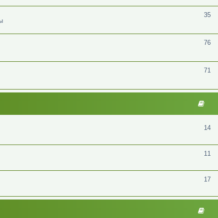
35
ы
76
71
14
11
17