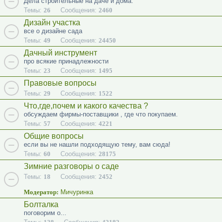
Дела строительные на даче и дома.
Темы:
26
Сообщения:
2460
Дизайн участка
все о дизайне сада
Темы:
49
Сообщения:
24450
Дачный инструмент
про всякие принадлежности
Темы:
23
Сообщения:
1495
Правовые вопросы
Темы:
29
Сообщения:
1522
Что,где,почем и какого качества ?
обсуждаем фирмы-поставщики , где что покупаем.
Темы:
57
Сообщения:
4221
Общие вопросы
если вы не нашли подходящую тему, вам сюда!
Темы:
60
Сообщения:
28175
Зимние разговоры о саде
Темы:
18
Сообщения:
2452
Модератор:
Мичуринка
Болталка
поговорим о...