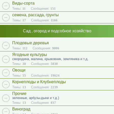
Виды-сорта
Темы:
11
Сообщения:
151
семена, рассада, грунты
Темы:
17
Сообщения:
1166
Сад , огород и подсобное хозяйство
Плодовые деревья
Темы:
112
Сообщения:
9006
Ягодные культуры
смородина, малина, крыжовник, земляника и т.д.
Темы:
38
Сообщения:
5830
Овощи
Темы:
55
Сообщения:
19624
Корнеплоды и Клубнеплоды
Темы:
13
Сообщения:
2239
Прочие
зеленные, арбузы-дыни и т.д.)
Темы:
13
Сообщения:
837
Виноград