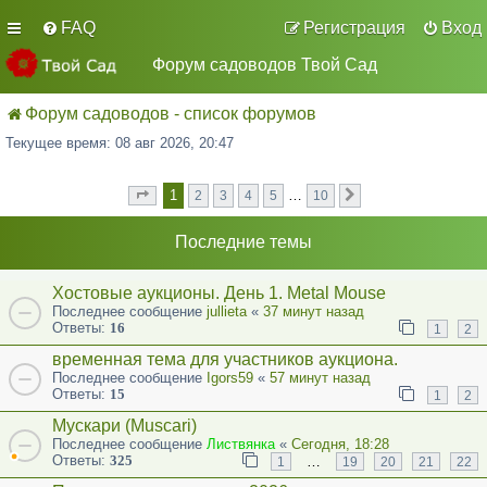
FAQ
Регистрация
Вход
Форум садоводов Твой Сад
Форум садоводов - список форумов
Текущее время: 08 авг 2026, 20:47
1
…
2
3
4
5
10
Страница
из
След.
1
10
Последние темы
Хостовые аукционы. День 1. Metal Mouse
Последнее сообщение
jullieta
«
37 минут назад
Ответы:
16
1
2
временная тема для участников аукциона.
Последнее сообщение
Igors59
«
57 минут назад
Ответы:
15
1
2
Мускари (Muscari)
Последнее сообщение
Листвянка
«
Сегодня, 18:28
Ответы:
325
…
1
19
20
21
22