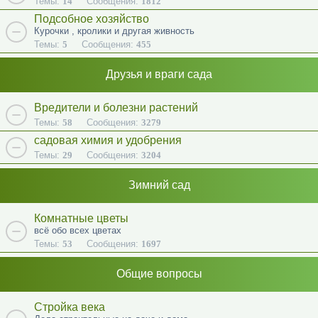
Темы:
14
Сообщения:
1812
Подсобное хозяйство
Курочки , кролики и другая живность
Темы:
5
Сообщения:
455
Друзья и враги сада
Вредители и болезни растений
Темы:
58
Сообщения:
3279
садовая химия и удобрения
Темы:
29
Сообщения:
3204
Зимний сад
Комнатные цветы
всё обо всех цветах
Темы:
53
Сообщения:
1697
Общие вопросы
Стройка века