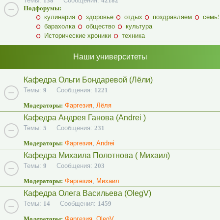
Темы:
138
Сообщения:
42182
Подфорумы:
кулинария
здоровье
отдых
поздравляем
семь
барахолка
общество
культура
Исторические хроники
техника
Наши университеты
Кафедра Ольги Бондаревой (Лёли)
Темы:
9
Сообщения:
1221
Модераторы:
Фаргезия
,
Лёля
Кафедра Андрея Ганова (Andrei )
Темы:
5
Сообщения:
231
Модераторы:
Фаргезия
,
Andrei
Кафедра Михаила Полотнова ( Михаил)
Темы:
9
Сообщения:
203
Модераторы:
Фаргезия
,
Михаил
Кафедра Олега Васильева (OlegV)
Темы:
14
Сообщения:
1459
Модераторы:
Фаргезия
,
OlegV