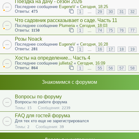
Поездка на дачу - сезон 2026
Последнее сообщение
EugeneV
«
Сегодня, 18:25
Ответы:
475
…
1
29
30
31
32
Что садовник рассказывает о саде. Часть 11
Последнее сообщение
Plumeria
«
Сегодня, 18:03
Ответы:
1150
…
1
74
75
76
77
Розы Noack
Последнее сообщение
EugeneV
«
Сегодня, 16:28
Ответы:
281
…
1
16
17
18
19
Хосты на определение... Часть 4
Последнее сообщение
jullieta2
«
Сегодня, 16:09
Ответы:
864
…
1
55
56
57
58
Знакомимся с форумом
Вопросы по форуму
Вопросы по работе форума
Темы:
15
Сообщения:
2239
FAQ для гостей форума
Для тех кто еще не зарегистрировался
Темы:
2
Сообщения:
39