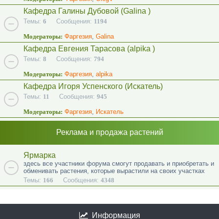
Кафедра Галины Дубовой (Galina )
Темы:
6
Сообщения:
1194
Модераторы:
Фаргезия
,
Galina
Кафедра Евгения Тарасова (alpika )
Темы:
8
Сообщения:
794
Модераторы:
Фаргезия
,
alpika
Кафедра Игоря Успенского (Искатель)
Темы:
11
Сообщения:
945
Модераторы:
Фаргезия
,
Искатель
Реклама и продажа растений
Ярмарка
здесь все участники форума смогут продавать и приобретать и
обменивать растения, которые вырастили на своих участках
Темы:
166
Сообщения:
4348
Информация