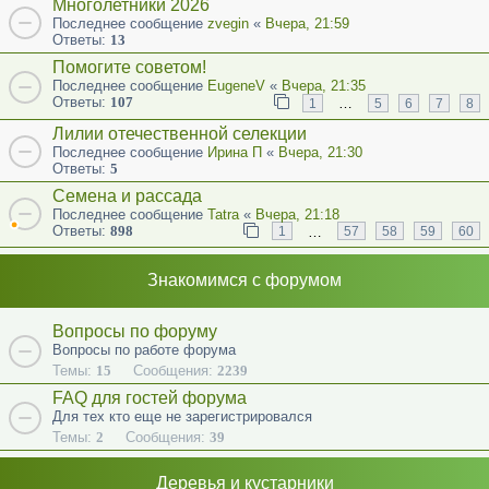
Многолетники 2026
Последнее сообщение
zvegin
«
Вчера, 21:59
Ответы:
13
Помогите советом!
Последнее сообщение
EugeneV
«
Вчера, 21:35
Ответы:
107
…
1
5
6
7
8
Лилии отечественной селекции
Последнее сообщение
Ирина П
«
Вчера, 21:30
Ответы:
5
Семена и рассада
Последнее сообщение
Tatra
«
Вчера, 21:18
Ответы:
898
…
1
57
58
59
60
Знакомимся с форумом
Вопросы по форуму
Вопросы по работе форума
Темы:
15
Сообщения:
2239
FAQ для гостей форума
Для тех кто еще не зарегистрировался
Темы:
2
Сообщения:
39
Деревья и кустарники