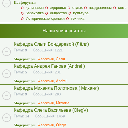
Подфорумы:
кулинария
здоровье
отдых
поздравляем
семь
барахолка
общество
культура
Исторические хроники
техника
Наши университеты
Кафедра Ольги Бондаревой (Лёли)
Темы:
9
Сообщения:
1221
Модераторы:
Фаргезия
,
Лёля
Кафедра Андрея Ганова (Andrei )
Темы:
5
Сообщения:
231
Модераторы:
Фаргезия
,
Andrei
Кафедра Михаила Полотнова ( Михаил)
Темы:
9
Сообщения:
203
Модераторы:
Фаргезия
,
Михаил
Кафедра Олега Васильева (OlegV)
Темы:
14
Сообщения:
1459
Модераторы:
Фаргезия
,
OlegV