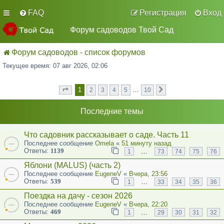
FAQ
Регистрация
Вход
Форум садоводов Твой Сад
Форум садоводов - список форумов
Текущее время: 07 авг 2026, 02:06
1
…
2
3
4
5
10
Страница
из
След.
1
10
Последние темы
Что садовник рассказывает о саде. Часть 11
Последнее сообщение
Omela
«
51 минуту назад
Ответы:
1139
…
1
73
74
75
76
Яблони (MALUS) (часть 2)
Последнее сообщение
EugeneV
«
Вчера, 23:56
Ответы:
539
…
1
33
34
35
36
Поездка на дачу - сезон 2026
Последнее сообщение
EugeneV
«
Вчера, 22:20
Ответы:
469
…
1
29
30
31
32