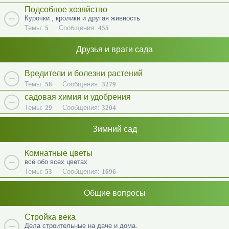
Подсобное хозяйство
Курочки , кролики и другая живность
Темы:
5
Сообщения:
455
Друзья и враги сада
Вредители и болезни растений
Темы:
58
Сообщения:
3279
садовая химия и удобрения
Темы:
29
Сообщения:
3204
Зимний сад
Комнатные цветы
всё обо всех цветах
Темы:
53
Сообщения:
1696
Общие вопросы
Стройка века
Дела строительные на даче и дома.