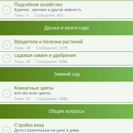
Подсобное хозяйство
Курочки , кролики и другая живность
Темы:
5
Сообщения:
455
Друзья и враги сада
Вредители и болезни растений
Темы:
58
Сообщения:
3279
садовая химия и удобрения
Темы:
29
Сообщения:
3204
Зимний сад
Комнатные цветы
всё обо всех цветах
Темы:
53
Сообщения:
1696
Общие вопросы
Стройка века
Дела строительные на даче и дома.