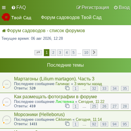
FAQ
Регистрация
Вход
Форум садоводов Твой Сад
Форум садоводов - список форумов
Текущее время: 06 авг 2026, 12:28
1
…
2
3
4
5
10
Страница
из
След.
1
10
Последние темы
Мартагоны (Lilium martagon). Часть 3
Последнее сообщение
Галинас
«
3 минуты назад
Ответы:
520
…
1
32
33
34
35
Как размещать фотографии в форуме
Последнее сообщение
Листвянка
«
Сегодня, 11:22
Ответы:
410
…
1
25
26
27
28
Морозники (Helleborus)
Последнее сообщение
Ciklomen
«
Сегодня, 11:14
Ответы:
1411
…
1
92
93
94
95