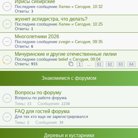
Ирисы сибирские
Последнее сообщение
Хелен
«
Сегодня, 10:32
Ответы:
3
жухнет аспидистра, что делать?
Последнее сообщение
Хелен
«
Сегодня, 10:25
Ответы:
1
Многолетники 2026
Последнее сообщение
zvegin
«
Сегодня, 09:35
Ответы:
6
Мичуринские и другие отечественные лилии
Последнее сообщение
belief
«
Сегодня, 09:04
Ответы:
955
…
1
61
62
63
64
Знакомимся с форумом
Вопросы по форуму
Вопросы по работе форума
Темы:
15
Сообщения:
2238
FAQ для гостей форума
Для тех кто еще не зарегистрировался
Темы:
2
Сообщения:
39
Деревья и кустарники