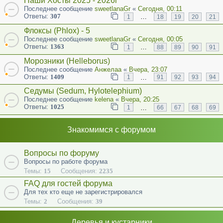
Наши Хосты 2025 - 2026г
Последнее сообщение
sweetlanaGr
«
Сегодня, 00:11
Ответы:
307
…
1
18
19
20
21
Флоксы (Phlox) - 5
Последнее сообщение
sweetlanaGr
«
Сегодня, 00:05
Ответы:
1363
…
1
88
89
90
91
Морозники (Helleborus)
Последнее сообщение
Анжелаа
«
Вчера, 23:07
Ответы:
1409
…
1
91
92
93
94
Седумы (Sedum, Hylotelephium)
Последнее сообщение
kelena
«
Вчера, 20:25
Ответы:
1025
…
1
66
67
68
69
Знакомимся с форумом
Вопросы по форуму
Вопросы по работе форума
Темы:
15
Сообщения:
2235
FAQ для гостей форума
Для тех кто еще не зарегистрировался
Темы:
2
Сообщения:
39
Деревья и кустарники