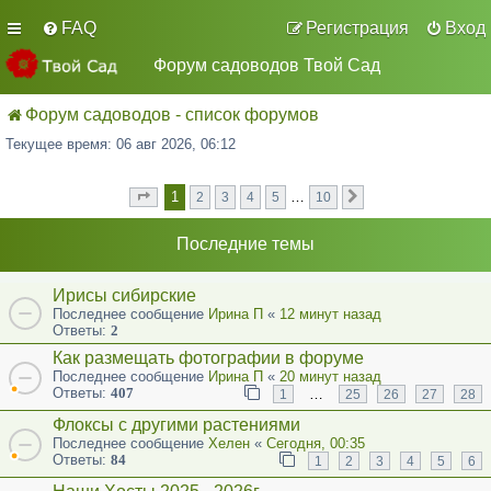
FAQ
Регистрация
Вход
Форум садоводов Твой Сад
Форум садоводов - список форумов
Текущее время: 06 авг 2026, 06:12
1
…
2
3
4
5
10
Страница
из
След.
1
10
Последние темы
Ирисы сибирские
Последнее сообщение
Ирина П
«
12 минут назад
Ответы:
2
Как размещать фотографии в форуме
Последнее сообщение
Ирина П
«
20 минут назад
Ответы:
407
…
1
25
26
27
28
Флоксы с другими растениями
Последнее сообщение
Хелен
«
Сегодня, 00:35
Ответы:
84
1
2
3
4
5
6