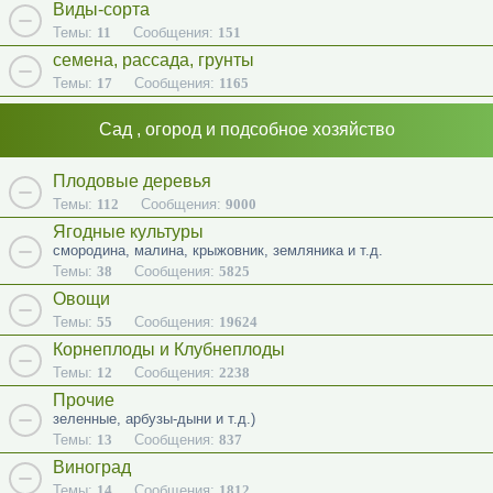
Виды-сорта
Темы:
11
Сообщения:
151
семена, рассада, грунты
Темы:
17
Сообщения:
1165
Сад , огород и подсобное хозяйство
Плодовые деревья
Темы:
112
Сообщения:
9000
Ягодные культуры
смородина, малина, крыжовник, земляника и т.д.
Темы:
38
Сообщения:
5825
Овощи
Темы:
55
Сообщения:
19624
Корнеплоды и Клубнеплоды
Темы:
12
Сообщения:
2238
Прочие
зеленные, арбузы-дыни и т.д.)
Темы:
13
Сообщения:
837
Виноград
Темы:
14
Сообщения:
1812