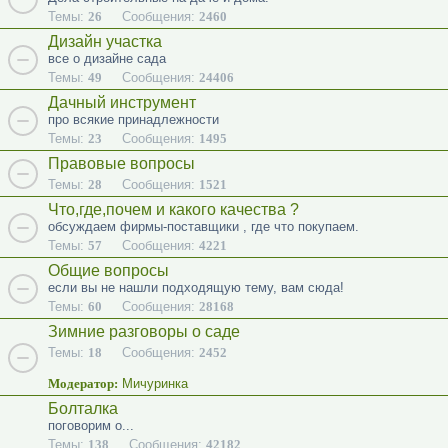
Темы:
26
Сообщения:
2460
Дизайн участка
все о дизайне сада
Темы:
49
Сообщения:
24406
Дачный инструмент
про всякие принадлежности
Темы:
23
Сообщения:
1495
Правовые вопросы
Темы:
28
Сообщения:
1521
Что,где,почем и какого качества ?
обсуждаем фирмы-поставщики , где что покупаем.
Темы:
57
Сообщения:
4221
Общие вопросы
если вы не нашли подходящую тему, вам сюда!
Темы:
60
Сообщения:
28168
Зимние разговоры о саде
Темы:
18
Сообщения:
2452
Модератор:
Мичуринка
Болталка
поговорим о...
Темы:
138
Сообщения:
42182