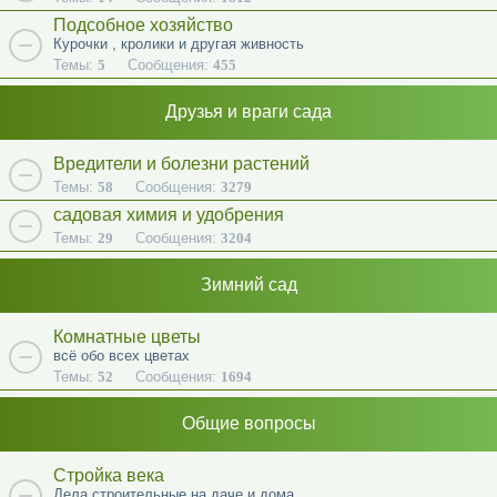
Подсобное хозяйство
Курочки , кролики и другая живность
Темы:
5
Сообщения:
455
Друзья и враги сада
Вредители и болезни растений
Темы:
58
Сообщения:
3279
садовая химия и удобрения
Темы:
29
Сообщения:
3204
Зимний сад
Комнатные цветы
всё обо всех цветах
Темы:
52
Сообщения:
1694
Общие вопросы
Стройка века
Дела строительные на даче и дома.