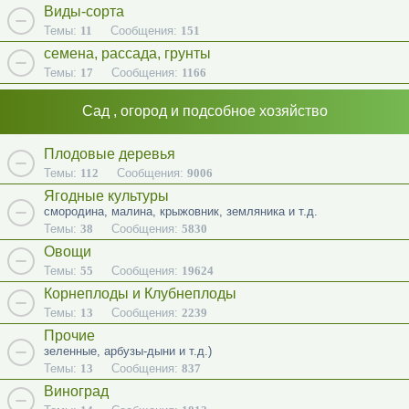
Виды-сорта
Темы:
11
Сообщения:
151
семена, рассада, грунты
Темы:
17
Сообщения:
1166
Сад , огород и подсобное хозяйство
Плодовые деревья
Темы:
112
Сообщения:
9006
Ягодные культуры
смородина, малина, крыжовник, земляника и т.д.
Темы:
38
Сообщения:
5830
Овощи
Темы:
55
Сообщения:
19624
Корнеплоды и Клубнеплоды
Темы:
13
Сообщения:
2239
Прочие
зеленные, арбузы-дыни и т.д.)
Темы:
13
Сообщения:
837
Виноград