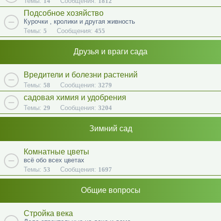
Темы:
14
Сообщения:
1812
Подсобное хозяйство
Курочки , кролики и другая живность
Темы:
5
Сообщения:
455
Друзья и враги сада
Вредители и болезни растений
Темы:
58
Сообщения:
3279
садовая химия и удобрения
Темы:
29
Сообщения:
3204
Зимний сад
Комнатные цветы
всё обо всех цветах
Темы:
53
Сообщения:
1697
Общие вопросы
Стройка века