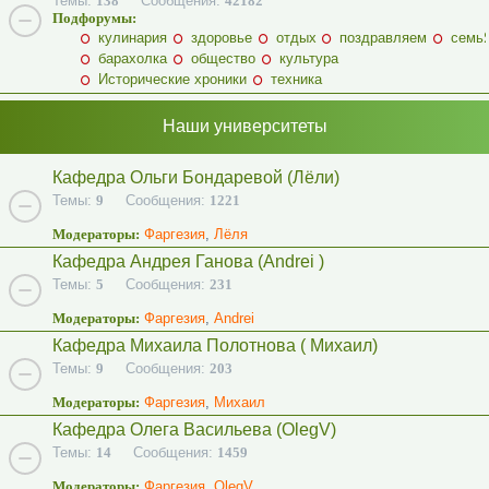
Темы:
138
Сообщения:
42182
Подфорумы:
кулинария
здоровье
отдых
поздравляем
семь
барахолка
общество
культура
Исторические хроники
техника
Наши университеты
Кафедра Ольги Бондаревой (Лёли)
Темы:
9
Сообщения:
1221
Модераторы:
Фаргезия
,
Лёля
Кафедра Андрея Ганова (Andrei )
Темы:
5
Сообщения:
231
Модераторы:
Фаргезия
,
Andrei
Кафедра Михаила Полотнова ( Михаил)
Темы:
9
Сообщения:
203
Модераторы:
Фаргезия
,
Михаил
Кафедра Олега Васильева (OlegV)
Темы:
14
Сообщения:
1459
Модераторы:
Фаргезия
,
OlegV