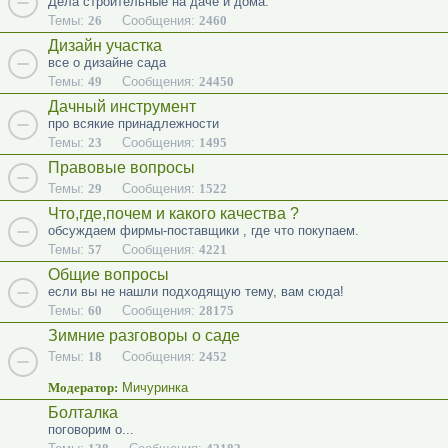
Дела строительные на даче и дома.
Темы:
26
Сообщения:
2460
Дизайн участка
все о дизайне сада
Темы:
49
Сообщения:
24450
Дачный инструмент
про всякие принадлежности
Темы:
23
Сообщения:
1495
Правовые вопросы
Темы:
29
Сообщения:
1522
Что,где,почем и какого качества ?
обсуждаем фирмы-поставщики , где что покупаем.
Темы:
57
Сообщения:
4221
Общие вопросы
если вы не нашли подходящую тему, вам сюда!
Темы:
60
Сообщения:
28175
Зимние разговоры о саде
Темы:
18
Сообщения:
2452
Модератор:
Мичуринка
Болталка
поговорим о...