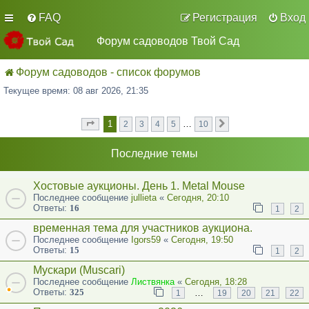
FAQ
Регистрация
Вход
Форум садоводов Твой Сад
Форум садоводов - список форумов
Текущее время: 08 авг 2026, 21:35
1
…
2
3
4
5
10
Страница
из
След.
1
10
Последние темы
Хостовые аукционы. День 1. Metal Mouse
Последнее сообщение
jullieta
«
Сегодня, 20:10
Ответы:
16
1
2
временная тема для участников аукциона.
Последнее сообщение
Igors59
«
Сегодня, 19:50
Ответы:
15
1
2
Мускари (Muscari)
Последнее сообщение
Листвянка
«
Сегодня, 18:28
Ответы:
325
…
1
19
20
21
22