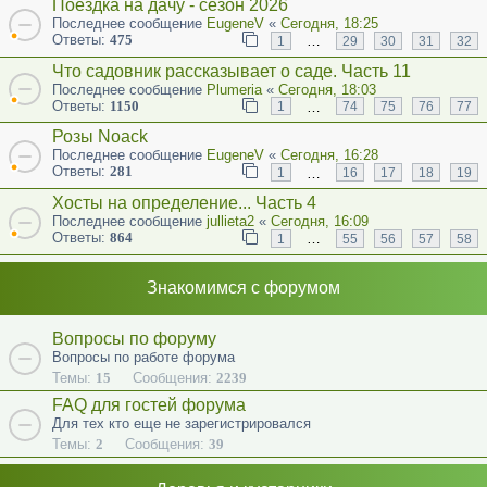
Поездка на дачу - сезон 2026
Последнее сообщение
EugeneV
«
Сегодня, 18:25
Ответы:
475
…
1
29
30
31
32
Что садовник рассказывает о саде. Часть 11
Последнее сообщение
Plumeria
«
Сегодня, 18:03
Ответы:
1150
…
1
74
75
76
77
Розы Noack
Последнее сообщение
EugeneV
«
Сегодня, 16:28
Ответы:
281
…
1
16
17
18
19
Хосты на определение... Часть 4
Последнее сообщение
jullieta2
«
Сегодня, 16:09
Ответы:
864
…
1
55
56
57
58
Знакомимся с форумом
Вопросы по форуму
Вопросы по работе форума
Темы:
15
Сообщения:
2239
FAQ для гостей форума
Для тех кто еще не зарегистрировался
Темы:
2
Сообщения:
39