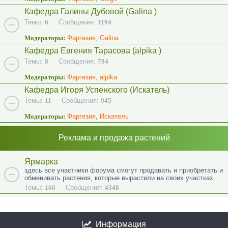
Кафедра Галины Дубовой (Galina )
Темы:
6
Сообщения:
1194
Модераторы:
Фаргезия
,
Galina
Кафедра Евгения Тарасова (alpika )
Темы:
8
Сообщения:
794
Модераторы:
Фаргезия
,
alpika
Кафедра Игоря Успенского (Искатель)
Темы:
11
Сообщения:
945
Модераторы:
Фаргезия
,
Искатель
Реклама и продажа растений
Ярмарка
здесь все участники форума смогут продавать и приобретать и
обменивать растения, которые вырастили на своих участках
Темы:
166
Сообщения:
4348
Информация