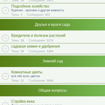
Темы:
14
Сообщения:
1812
Подсобное хозяйство
Курочки , кролики и другая живность
Темы:
5
Сообщения:
455
Друзья и враги сада
Вредители и болезни растений
Темы:
58
Сообщения:
3279
садовая химия и удобрения
Темы:
29
Сообщения:
3204
Зимний сад
Комнатные цветы
всё обо всех цветах
Темы:
52
Сообщения:
1694
Общие вопросы
Стройка века