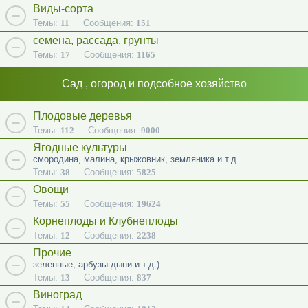
Виды-сорта
Темы:
11
Сообщения:
151
семена, рассада, грунты
Темы:
17
Сообщения:
1165
Сад , огород и подсобное хозяйство
Плодовые деревья
Темы:
112
Сообщения:
9000
Ягодные культуры
смородина, малина, крыжовник, земляника и т.д.
Темы:
38
Сообщения:
5825
Овощи
Темы:
55
Сообщения:
19624
Корнеплоды и Клубнеплоды
Темы:
12
Сообщения:
2238
Прочие
зеленные, арбузы-дыни и т.д.)
Темы:
13
Сообщения:
837
Виноград