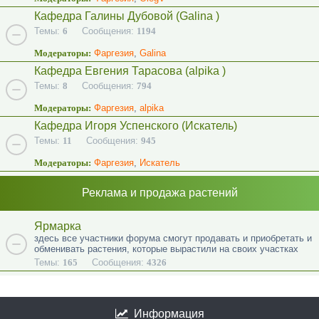
Кафедра Галины Дубовой (Galina )
Темы:
6
Сообщения:
1194
Модераторы:
Фаргезия
,
Galina
Кафедра Евгения Тарасова (alpika )
Темы:
8
Сообщения:
794
Модераторы:
Фаргезия
,
alpika
Кафедра Игоря Успенского (Искатель)
Темы:
11
Сообщения:
945
Модераторы:
Фаргезия
,
Искатель
Реклама и продажа растений
Ярмарка
здесь все участники форума смогут продавать и приобретать и
обменивать растения, которые вырастили на своих участках
Темы:
165
Сообщения:
4326
Информация