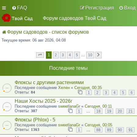
FAQ
Регистрация
Вход
Форум садоводов Твой Сад
Форум садоводов - список форумов
Текущее время: 06 авг 2026, 04:08
1
…
2
3
4
5
10
Страница
из
След.
1
10
Последние темы
Флоксы с другими растениями
Последнее сообщение
Хелен
«
Сегодня, 00:35
Ответы:
84
1
2
3
4
5
6
Наши Хосты 2025 - 2026г
Последнее сообщение
sweetlanaGr
«
Сегодня, 00:11
Ответы:
307
…
1
18
19
20
21
Флоксы (Phlox) - 5
Последнее сообщение
sweetlanaGr
«
Сегодня, 00:05
Ответы:
1363
…
1
88
89
90
91