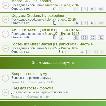
Морозники (Helleborus)
Последнее сообщение
Анжелаа
«
Вчера, 23:07
Ответы:
1409
…
1
91
92
93
94
Седумы (Sedum, Hylotelephium)
Последнее сообщение
kelena
«
Вчера, 20:25
Ответы:
1025
…
1
66
67
68
69
Филинги, мелкоцветки и проч. экзотика...
Последнее сообщение
Masha27
«
Вчера, 19:28
Ответы:
460
…
1
28
29
30
31
Гортензия метельчатая (Н. paniculata). Часть 4
Последнее сообщение
Masha27
«
Вчера, 18:40
Ответы:
103
…
1
4
5
6
7
Знакомимся с форумом
Вопросы по форуму
Вопросы по работе форума
Темы:
15
Сообщения:
2233
FAQ для гостей форума
Для тех кто еще не зарегистрировался
Темы:
2
Сообщения:
39