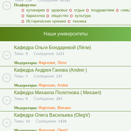
Темы:
138
Сообщения:
42182
Подфорумы:
кулинария
здоровье
отдых
поздравляем
семь
барахолка
общество
культура
Исторические хроники
техника
Наши университеты
Кафедра Ольги Бондаревой (Лёли)
Темы:
9
Сообщения:
1221
Модераторы:
Фаргезия
,
Лёля
Кафедра Андрея Ганова (Andrei )
Темы:
5
Сообщения:
231
Модераторы:
Фаргезия
,
Andrei
Кафедра Михаила Полотнова ( Михаил)
Темы:
9
Сообщения:
203
Модераторы:
Фаргезия
,
Михаил
Кафедра Олега Васильева (OlegV)
Темы:
14
Сообщения:
1459
Модераторы:
Фаргезия
,
OlegV