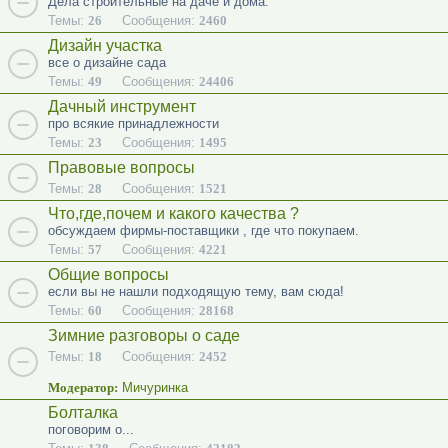
Дела строительные на даче и дома.
Темы:
26
Сообщения:
2460
Дизайн участка
все о дизайне сада
Темы:
49
Сообщения:
24406
Дачный инструмент
про всякие принадлежности
Темы:
23
Сообщения:
1495
Правовые вопросы
Темы:
28
Сообщения:
1521
Что,где,почем и какого качества ?
обсуждаем фирмы-поставщики , где что покупаем.
Темы:
57
Сообщения:
4221
Общие вопросы
если вы не нашли подходящую тему, вам сюда!
Темы:
60
Сообщения:
28168
Зимние разговоры о саде
Темы:
18
Сообщения:
2452
Модератор:
Мичуринка
Болталка
поговорим о...