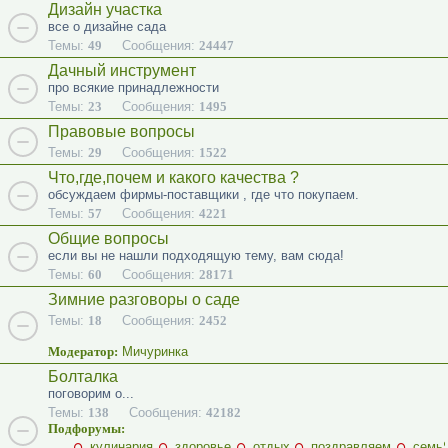
Дизайн участка
все о дизайне сада
Темы:
49
Сообщения:
24447
Дачный инструмент
про всякие принадлежности
Темы:
23
Сообщения:
1495
Правовые вопросы
Темы:
29
Сообщения:
1522
Что,где,почем и какого качества ?
обсуждаем фирмы-поставщики , где что покупаем.
Темы:
57
Сообщения:
4221
Общие вопросы
если вы не нашли подходящую тему, вам сюда!
Темы:
60
Сообщения:
28171
Зимние разговоры о саде
Темы:
18
Сообщения:
2452
Модератор:
Мичуринка
Болталка
поговорим о...
Темы:
138
Сообщения:
42182
Подфорумы:
кулинария
здоровье
отдых
поздравляем
семь