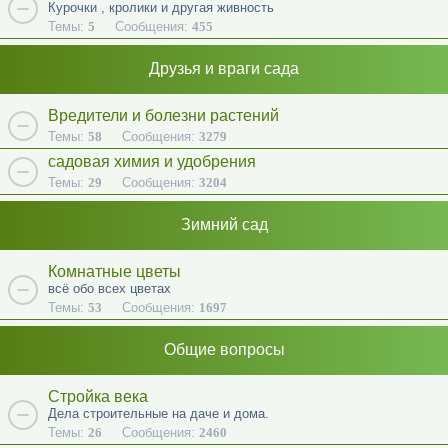
Курочки , кролики и другая живность
Темы:
5
Сообщения:
455
Друзья и враги сада
Вредители и болезни растений
Темы:
58
Сообщения:
3279
садовая химия и удобрения
Темы:
29
Сообщения:
3204
Зимний сад
Комнатные цветы
всё обо всех цветах
Темы:
53
Сообщения:
1697
Общие вопросы
Стройка века
Дела строительные на даче и дома.
Темы:
26
Сообщения:
2460