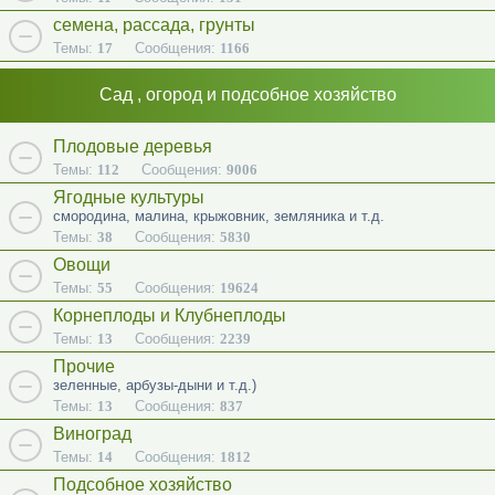
семена, рассада, грунты
Темы:
17
Сообщения:
1166
Сад , огород и подсобное хозяйство
Плодовые деревья
Темы:
112
Сообщения:
9006
Ягодные культуры
смородина, малина, крыжовник, земляника и т.д.
Темы:
38
Сообщения:
5830
Овощи
Темы:
55
Сообщения:
19624
Корнеплоды и Клубнеплоды
Темы:
13
Сообщения:
2239
Прочие
зеленные, арбузы-дыни и т.д.)
Темы:
13
Сообщения:
837
Виноград
Темы:
14
Сообщения:
1812
Подсобное хозяйство