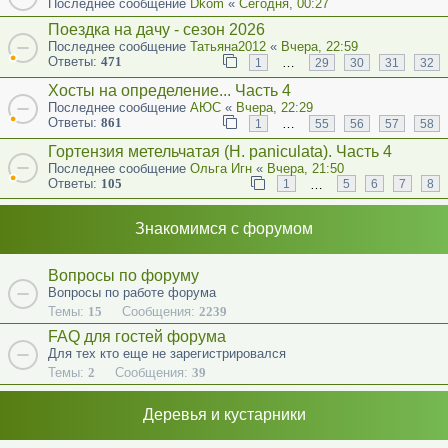
Последнее сообщение
Dkom
«
Сегодня, 00:27
Поездка на дачу - сезон 2026
Последнее сообщение
Татьяна2012
«
Вчера, 22:59
Ответы:
471
…
1
29
30
31
32
Хосты на определение... Часть 4
Последнее сообщение
АЮС
«
Вчера, 22:29
Ответы:
861
…
1
55
56
57
58
Гортензия метельчатая (Н. paniculata). Часть 4
Последнее сообщение
Ольга Игн
«
Вчера, 21:50
Ответы:
105
…
1
5
6
7
8
Знакомимся с форумом
Вопросы по форуму
Вопросы по работе форума
Темы:
15
Сообщения:
2239
FAQ для гостей форума
Для тех кто еще не зарегистрировался
Темы:
2
Сообщения:
39
Деревья и кустарники