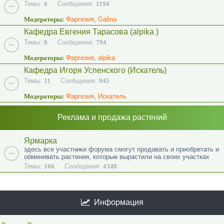
Темы:
6
Сообщения:
1194
Модераторы:
Фаргезия
,
Galina
Кафедра Евгения Тарасова (alpika )
Темы:
8
Сообщения:
794
Модераторы:
Фаргезия
,
alpika
Кафедра Игоря Успенского (Искатель)
Темы:
11
Сообщения:
945
Модераторы:
Фаргезия
,
Искатель
Реклама и продажа растений
Ярмарка
здесь все участники форума смогут продавать и приобретать и
обменивать растения, которые вырастили на своих участках
Темы:
166
Сообщения:
4348
Информация