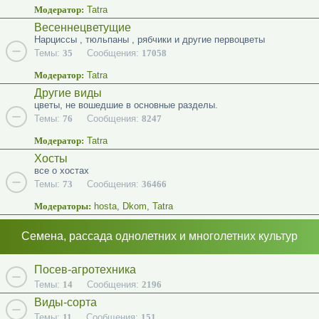
Модератор:
Tatra
Весеннецветущие
Нарциссы , тюльпаны , рябчики и другие первоцветы
Темы:
35
Сообщения:
17058
Модератор:
Tatra
Другие виды
цветы, не вошедшие в основные разделы.
Темы:
76
Сообщения:
8247
Модератор:
Tatra
Хосты
все о хостах
Темы:
73
Сообщения:
36466
Модераторы:
hosta
,
Dkom
,
Tatra
Семена, рассада однолетних и многолетних культур
Посев-агротехника
Темы:
14
Сообщения:
2196
Виды-сорта
Темы:
11
Сообщения:
151