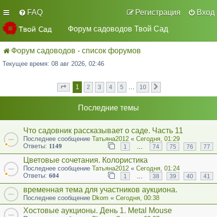
FAQ
Регистрация
Вход
Форум садоводов Твой Сад
Форум садоводов - список форумов
Текущее время: 08 авг 2026, 02:46
1
…
2
3
4
5
10
Страница
из
След.
1
10
Последние темы
Что садовник рассказывает о саде. Часть 11
Последнее сообщение
Татьяна2012
«
Сегодня, 01:29
Ответы:
1149
…
1
74
75
76
77
Цветовые сочетания. Колористика
Последнее сообщение
Татьяна2012
«
Сегодня, 01:24
Ответы:
604
…
1
38
39
40
41
временная тема для участников аукциона.
Последнее сообщение
Dkom
«
Сегодня, 00:38
Хостовые аукционы. День 1. Metal Mouse