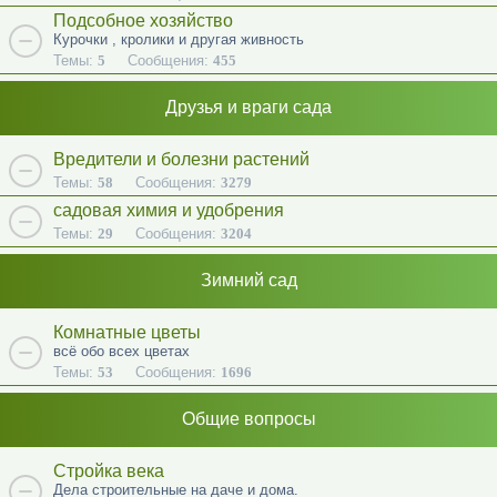
Подсобное хозяйство
Курочки , кролики и другая живность
Темы:
5
Сообщения:
455
Друзья и враги сада
Вредители и болезни растений
Темы:
58
Сообщения:
3279
садовая химия и удобрения
Темы:
29
Сообщения:
3204
Зимний сад
Комнатные цветы
всё обо всех цветах
Темы:
53
Сообщения:
1696
Общие вопросы
Стройка века
Дела строительные на даче и дома.