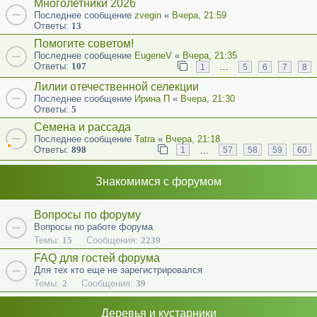
Многолетники 2026
Последнее сообщение
zvegin
«
Вчера, 21:59
Ответы:
13
Помогите советом!
Последнее сообщение
EugeneV
«
Вчера, 21:35
Ответы:
107
…
1
5
6
7
8
Лилии отечественной селекции
Последнее сообщение
Ирина П
«
Вчера, 21:30
Ответы:
5
Семена и рассада
Последнее сообщение
Tatra
«
Вчера, 21:18
Ответы:
898
…
1
57
58
59
60
Знакомимся с форумом
Вопросы по форуму
Вопросы по работе форума
Темы:
15
Сообщения:
2239
FAQ для гостей форума
Для тех кто еще не зарегистрировался
Темы:
2
Сообщения:
39
Деревья и кустарники