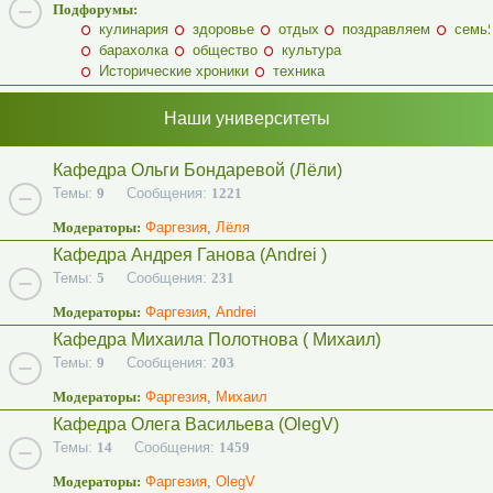
Подфорумы:
кулинария
здоровье
отдых
поздравляем
семь
барахолка
общество
культура
Исторические хроники
техника
Наши университеты
Кафедра Ольги Бондаревой (Лёли)
Темы:
9
Сообщения:
1221
Модераторы:
Фаргезия
,
Лёля
Кафедра Андрея Ганова (Andrei )
Темы:
5
Сообщения:
231
Модераторы:
Фаргезия
,
Andrei
Кафедра Михаила Полотнова ( Михаил)
Темы:
9
Сообщения:
203
Модераторы:
Фаргезия
,
Михаил
Кафедра Олега Васильева (OlegV)
Темы:
14
Сообщения:
1459
Модераторы:
Фаргезия
,
OlegV