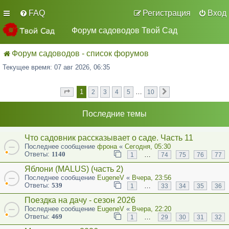
FAQ
Регистрация
Вход
Форум садоводов Твой Сад
Форум садоводов - список форумов
Текущее время: 07 авг 2026, 06:35
1
…
2
3
4
5
10
Страница
из
След.
1
10
Последние темы
Что садовник рассказывает о саде. Часть 11
Последнее сообщение
фрона
«
Сегодня, 05:30
Ответы:
1140
…
1
74
75
76
77
Яблони (MALUS) (часть 2)
Последнее сообщение
EugeneV
«
Вчера, 23:56
Ответы:
539
…
1
33
34
35
36
Поездка на дачу - сезон 2026
Последнее сообщение
EugeneV
«
Вчера, 22:20
Ответы:
469
…
1
29
30
31
32