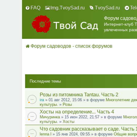
FAQ
Img.TvoySad.ru
TvoySad.ru
Te
Форум садово
Интернет-клуб 
увлеченных раз
Форум садоводов - список форумов
Последние темы
Розы из питомника Tantau. Часть 2
ira
» 01 авг 2012, 15:06 » в форуме
Многолетние де
культуры.
»
Розы
Хосты на определение... Часть 4
Мичуринка
» 15 июн 2022, 21:57 » в форуме
Многол
культуры.
»
Хосты
Что садовник рассказывает о саде. Часть 
lenna l
» 15 янв 2024, 09:55 » в форуме
Общие вопр