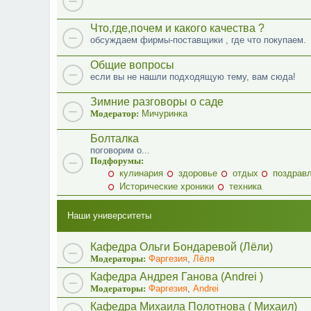
Что,где,почем и какого качества ?
обсуждаем фирмы-поставщики , где что покупаем.
Общие вопросы
если вы не нашли подходящую тему, вам сюда!
Зимние разговоры о саде
Модератор:
Мичуринка
Болталка
поговорим о...
Подфорумы:
кулинария
здоровье
отдых
поздрав
Исторические хроники
техника
Наши университеты
Кафедра Ольги Бондаревой (Лёли)
Модераторы:
Фаргезия
,
Лёля
Кафедра Андрея Ганова (Andrei )
Модераторы:
Фаргезия
,
Andrei
Кафедра Михаила Полотнова ( Михаил)