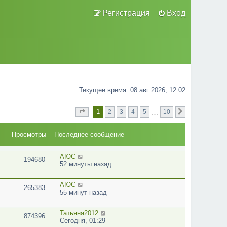
Регистрация
Вход
Текущее время: 08 авг 2026, 12:02
1
…
2
3
4
5
10
Страница
из
След.
1
10
Просмотры
Последнее сообщение
АЮС
194680
52 минуты назад
АЮС
265383
55 минут назад
Татьяна2012
874396
Сегодня, 01:29