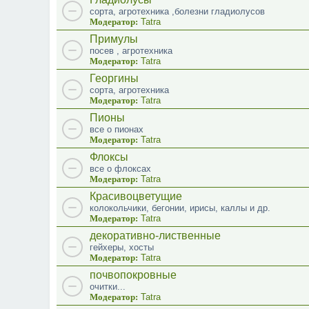
сорта, агротехника ,болезни гладиолусов
Модератор:
Tatra
Примулы
посев , агротехника
Модератор:
Tatra
Георгины
сорта, агротехника
Модератор:
Tatra
Пионы
все о пионах
Модератор:
Tatra
Флоксы
все о флоксах
Модератор:
Tatra
Красивоцветущие
колокольчики, бегонии, ирисы, каллы и др.
Модератор:
Tatra
декоративно-лиственные
гейхеры, хосты
Модератор:
Tatra
почвопокровные
очитки...
Модератор:
Tatra