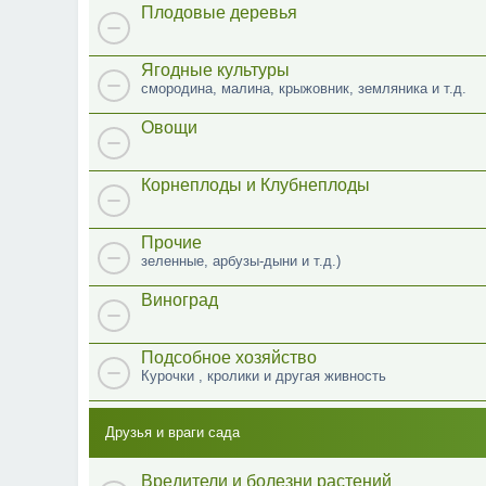
Плодовые деревья
Ягодные культуры
смородина, малина, крыжовник, земляника и т.д.
Овощи
Корнеплоды и Клубнеплоды
Прочие
зеленные, арбузы-дыни и т.д.)
Виноград
Подсобное хозяйство
Курочки , кролики и другая живность
Друзья и враги сада
Вредители и болезни растений