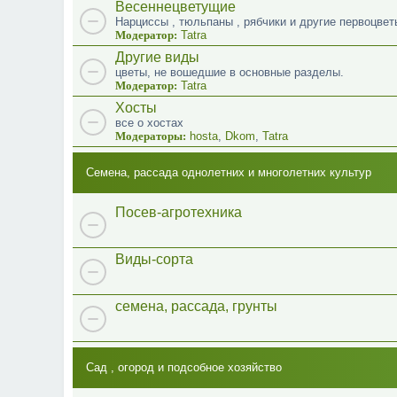
Весеннецветущие
Нарциссы , тюльпаны , рябчики и другие первоцвет
Модератор:
Tatra
Другие виды
цветы, не вошедшие в основные разделы.
Модератор:
Tatra
Хосты
все о хостах
Модераторы:
hosta
,
Dkom
,
Tatra
Семена, рассада однолетних и многолетних культур
Посев-агротехника
Виды-сорта
семена, рассада, грунты
Сад , огород и подсобное хозяйство