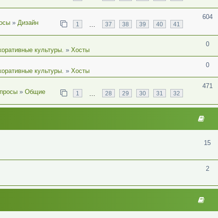
604
осы
»
Дизайн
…
1
37
38
39
40
41
0
коративные культуры.
»
Хосты
0
коративные культуры.
»
Хосты
471
просы
»
Общие
…
1
28
29
30
31
32
15
2