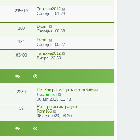
Татьяна2012
295619
Сегодня, 01:24
Dkom
100
Сегодня, 00:38
Dkom
154
Сегодня, 00:27
Татьяна2012
83400
Вчера, 22:59
Re: Как размещать фотографии …
2239
П
Листвянка
е
06 авг 2026, 12:43
р
Re: Про регистрацию
39
е
П
Rom165
й
е
06 сен 2023, 08:20
т
р
и
е
к
й
п
т
о
и