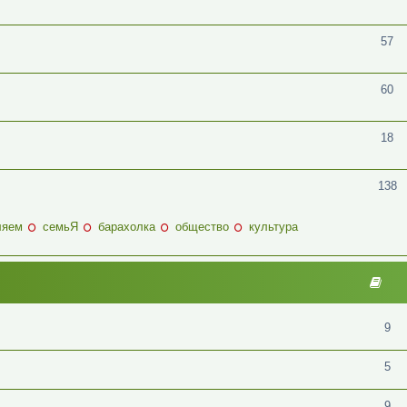
57
60
18
138
ляем
семьЯ
барахолка
общество
культура
9
5
9