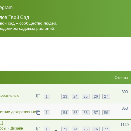
legram
дов Твой Сад
Твой сад – сообщество людей,
ведением садовых растений.
Ответы
390
коративные
…
1
23
24
25
26
27
863
етние декоративные
…
1
54
55
56
57
58
11
1149
осы
»
Дизайн
…
1
73
74
75
76
77