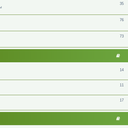
35
ы
76
73
14
11
17