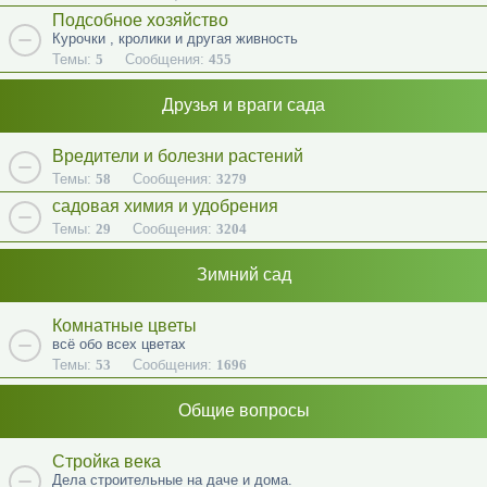
Подсобное хозяйство
Курочки , кролики и другая живность
Темы:
5
Сообщения:
455
Друзья и враги сада
Вредители и болезни растений
Темы:
58
Сообщения:
3279
садовая химия и удобрения
Темы:
29
Сообщения:
3204
Зимний сад
Комнатные цветы
всё обо всех цветах
Темы:
53
Сообщения:
1696
Общие вопросы
Стройка века
Дела строительные на даче и дома.