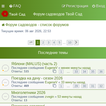
FAQ
Регистрация
Вход
Форум садоводов Твой Сад
Форум садоводов - список форумов
Текущее время: 06 авг 2026, 22:53
1
…
2
3
4
5
10
Страница
из
След.
1
10
Последние темы
Яблони (MALUS) (часть 2)
Последнее сообщение
EugeneV
«
менее минуты назад
Ответы:
535
…
1
33
34
35
36
Поездка на дачу - сезон 2026
Последнее сообщение
EugeneV
«
33 минуты назад
Ответы:
469
…
1
29
30
31
32
Многолетники 2026
Последнее сообщение
zvegin
«
53 минуты назад
Ответы:
13