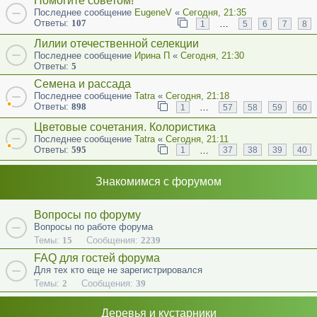
Помогите советом!
Последнее сообщение
EugeneV
«
Сегодня, 21:35
Ответы:
107
…
1
5
6
7
8
Лилии отечественной селекции
Последнее сообщение
Ирина П
«
Сегодня, 21:30
Ответы:
5
Семена и рассада
Последнее сообщение
Tatra
«
Сегодня, 21:18
Ответы:
898
…
1
57
58
59
60
Цветовые сочетания. Колористика
Последнее сообщение
Tatra
«
Сегодня, 21:11
Ответы:
595
…
1
37
38
39
40
Знакомимся с форумом
Вопросы по форуму
Вопросы по работе форума
Темы:
15
Сообщения:
2239
FAQ для гостей форума
Для тех кто еще не зарегистрировался
Темы:
2
Сообщения:
39
Деревья и кустарники