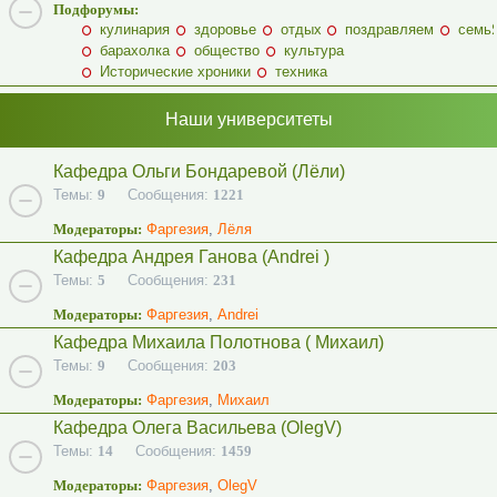
Подфорумы:
кулинария
здоровье
отдых
поздравляем
семь
барахолка
общество
культура
Исторические хроники
техника
Наши университеты
Кафедра Ольги Бондаревой (Лёли)
Темы:
9
Сообщения:
1221
Модераторы:
Фаргезия
,
Лёля
Кафедра Андрея Ганова (Andrei )
Темы:
5
Сообщения:
231
Модераторы:
Фаргезия
,
Andrei
Кафедра Михаила Полотнова ( Михаил)
Темы:
9
Сообщения:
203
Модераторы:
Фаргезия
,
Михаил
Кафедра Олега Васильева (OlegV)
Темы:
14
Сообщения:
1459
Модераторы:
Фаргезия
,
OlegV