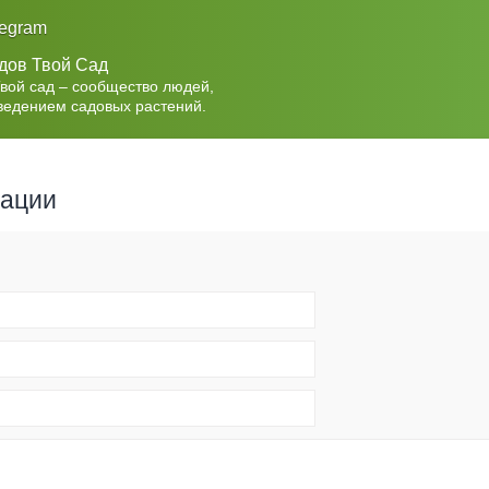
legram
дов Твой Сад
Твой сад – сообщество людей,
ведением садовых растений.
рации