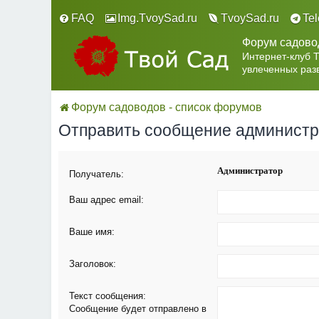
FAQ
Img.TvoySad.ru
TvoySad.ru
Te
Форум садово
Интернет-клуб 
увлеченных раз
Форум садоводов - список форумов
Отправить сообщение админист
Администратор
Получатель:
Ваш адрес email:
Ваше имя:
Заголовок:
Текст сообщения:
Сообщение будет отправлено в