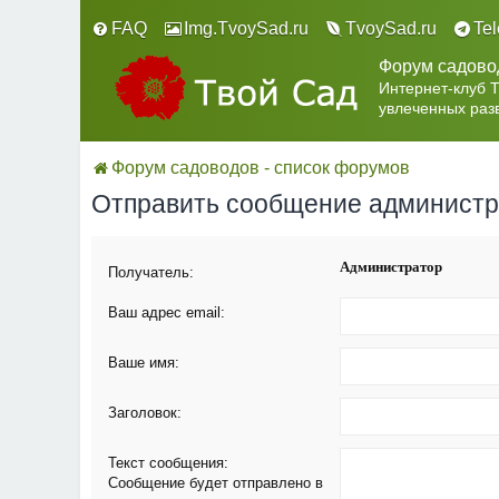
FAQ
Img.TvoySad.ru
TvoySad.ru
Te
Форум садово
Интернет-клуб 
увлеченных раз
Форум садоводов - список форумов
Отправить сообщение админист
Администратор
Получатель:
Ваш адрес email:
Ваше имя:
Заголовок:
Текст сообщения:
Сообщение будет отправлено в