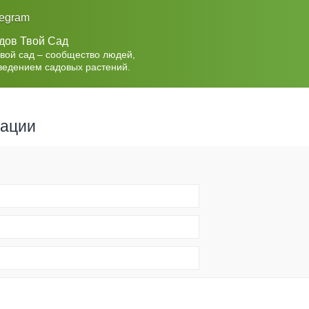
legram
дов Твой Сад
Твой сад – сообщество людей,
ведением садовых растений.
рации