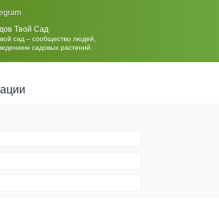
legram
дов Твой Сад
Твой сад – сообщество людей,
ведением садовых растений.
рации