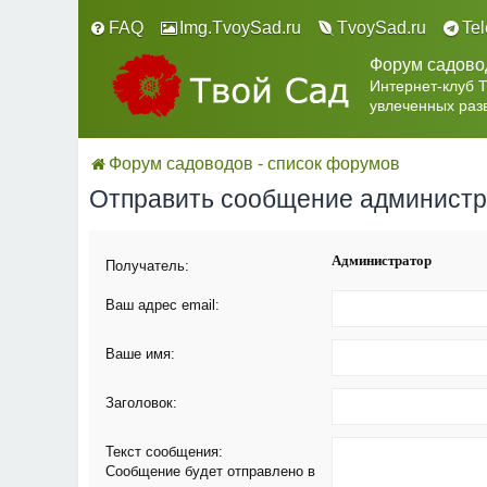
FAQ
Img.TvoySad.ru
TvoySad.ru
Te
Форум садово
Интернет-клуб 
увлеченных раз
Форум садоводов - список форумов
Отправить сообщение админист
Администратор
Получатель:
Ваш адрес email:
Ваше имя:
Заголовок:
Текст сообщения:
Сообщение будет отправлено в