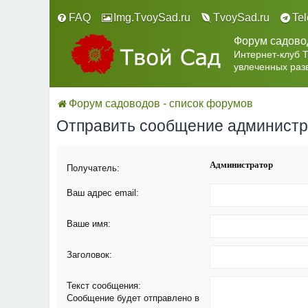
FAQ
Img.TvoySad.ru
TvoySad.ru
Te
Форум садово
Интернет-клуб 
увлеченных раз
Форум садоводов - список форумов
Отправить сообщение админист
Администратор
Получатель:
Ваш адрес email:
Ваше имя:
Заголовок:
Текст сообщения:
Сообщение будет отправлено в