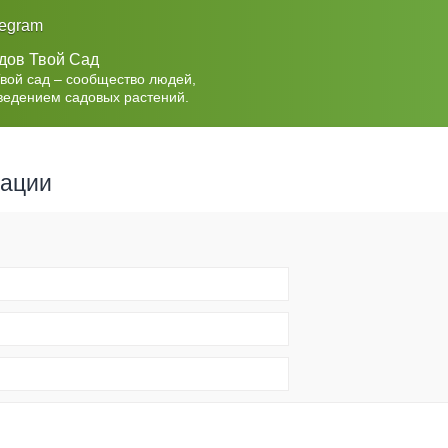
legram
дов Твой Сад
Твой сад – сообщество людей,
ведением садовых растений.
рации