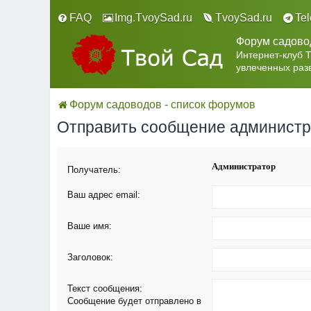
FAQ
Img.TvoySad.ru
TvoySad.ru
Te
Форум садово
Интернет-клуб 
увлеченных раз
Форум садоводов - список форумов
Отправить сообщение админист
Администратор
Получатель:
Ваш адрес email:
Ваше имя:
Заголовок:
Текст сообщения:
Сообщение будет отправлено в