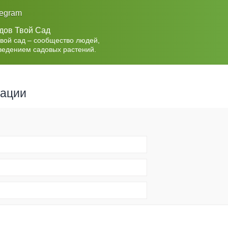
legram
дов Твой Сад
Твой сад – сообщество людей,
ведением садовых растений.
рации