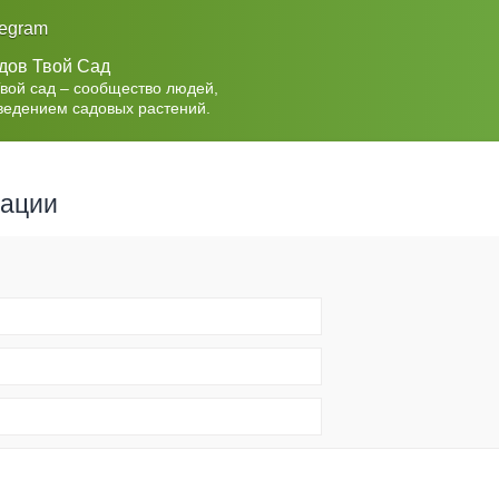
legram
дов Твой Сад
Твой сад – сообщество людей,
ведением садовых растений.
рации