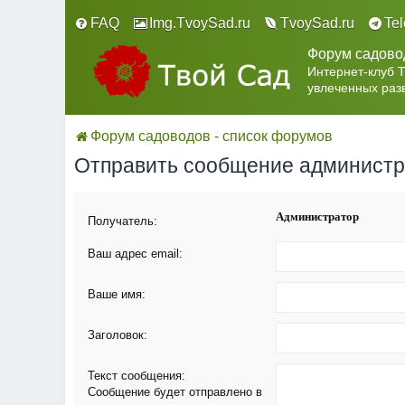
FAQ
Img.TvoySad.ru
TvoySad.ru
Te
Форум садово
Интернет-клуб 
увлеченных раз
Форум садоводов - список форумов
Отправить сообщение админист
Администратор
Получатель:
Ваш адрес email:
Ваше имя:
Заголовок:
Текст сообщения:
Сообщение будет отправлено в