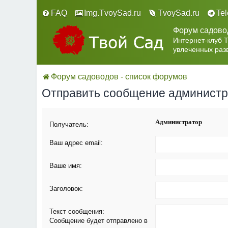
FAQ
Img.TvoySad.ru
TvoySad.ru
Te
Форум садово
Интернет-клуб 
увлеченных раз
Форум садоводов - список форумов
Отправить сообщение админист
Администратор
Получатель:
Ваш адрес email:
Ваше имя:
Заголовок:
Текст сообщения:
Сообщение будет отправлено в