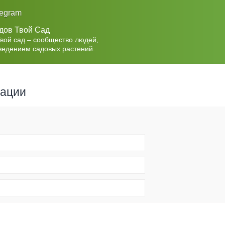
legram
дов Твой Сад
Твой сад – сообщество людей,
ведением садовых растений.
рации