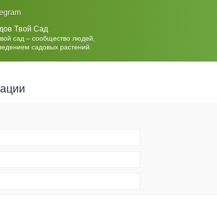
legram
дов Твой Сад
Твой сад – сообщество людей,
ведением садовых растений.
рации