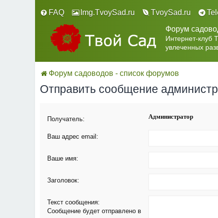
FAQ
Img.TvoySad.ru
TvoySad.ru
Te
Форум садово
Интернет-клуб 
увлеченных раз
Форум садоводов - список форумов
Отправить сообщение админист
Администратор
Получатель:
Ваш адрес email:
Ваше имя:
Заголовок:
Текст сообщения:
Сообщение будет отправлено в