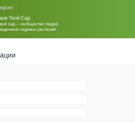
legram
дов Твой Сад
Твой сад – сообщество людей,
ведением садовых растений.
рации