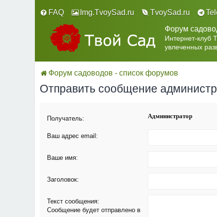
FAQ
Img.TvoySad.ru
TvoySad.ru
Te
Форум садово
Интернет-клуб 
увлеченных раз
Форум садоводов - список форумов
Отправить сообщение админист
Администратор
Получатель:
Ваш адрес email:
Ваше имя:
Заголовок:
Текст сообщения:
Сообщение будет отправлено в