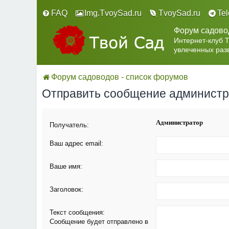
FAQ
Img.TvoySad.ru
TvoySad.ru
Te
Форум садово
Интернет-клуб 
увлеченных раз
Форум садоводов - список форумов
Отправить сообщение админист
Администратор
Получатель:
Ваш адрес email:
Ваше имя:
Заголовок:
Текст сообщения:
Сообщение будет отправлено в