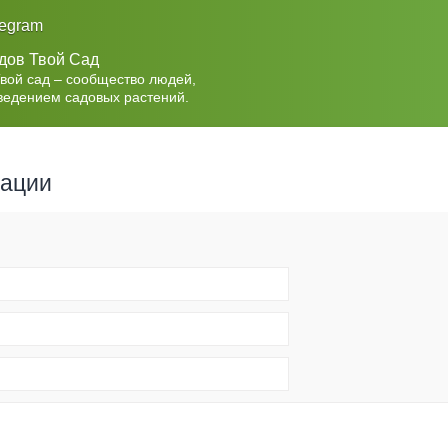
legram
дов Твой Сад
Твой сад – сообщество людей,
ведением садовых растений.
рации