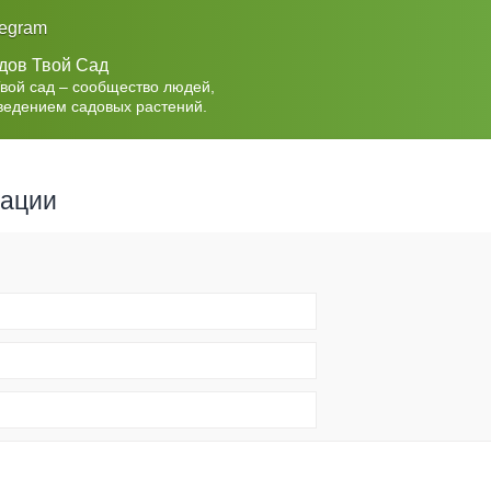
legram
дов Твой Сад
Твой сад – сообщество людей,
ведением садовых растений.
рации