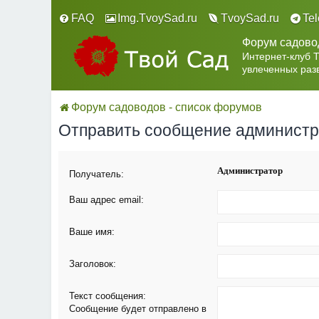
FAQ
Img.TvoySad.ru
TvoySad.ru
Te
Форум садово
Интернет-клуб 
увлеченных раз
Форум садоводов - список форумов
Отправить сообщение админист
Администратор
Получатель:
Ваш адрес email:
Ваше имя:
Заголовок:
Текст сообщения:
Сообщение будет отправлено в