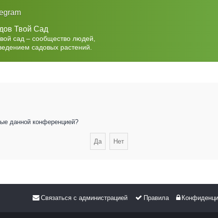
legram
дов Твой Сад
Твой сад – сообщество людей,
ведением садовых растений.
нные данной конференцией?
Связаться с администрацией
Правила
Конфиденци