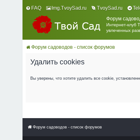
FAQ
Img.TvoySad.ru
TvoySad.ru
Te
Форум садово
Интернет-клуб 
увлеченных раз
Форум садоводов - список форумов
Удалить cookies
Вы уверены, что хотите удалить все cookie, установле
Форум садоводов - список форумов