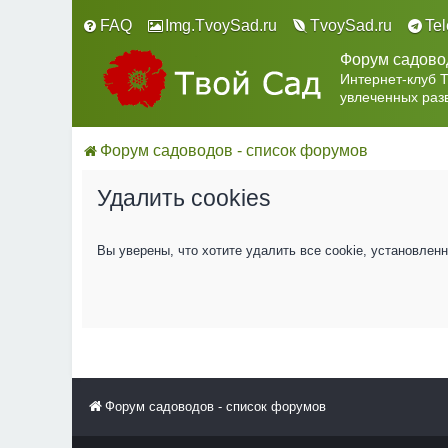
FAQ
Img.TvoySad.ru
TvoySad.ru
Te
Форум садово
Интернет-клуб 
увлеченных раз
Форум садоводов - список форумов
Удалить cookies
Вы уверены, что хотите удалить все cookie, установле
Форум садоводов - список форумов