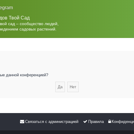
legram
дов Твой Сад
Твой сад – сообщество людей,
ведением садовых растений.
нные данной конференцией?
Связаться с администрацией
Правила
Конфиденци