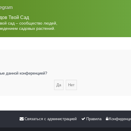
legram
дов Твой Сад
Твой сад – сообщество людей,
ведением садовых растений.
нные данной конференцией?
Связаться с администрацией
Правила
Конфиденци