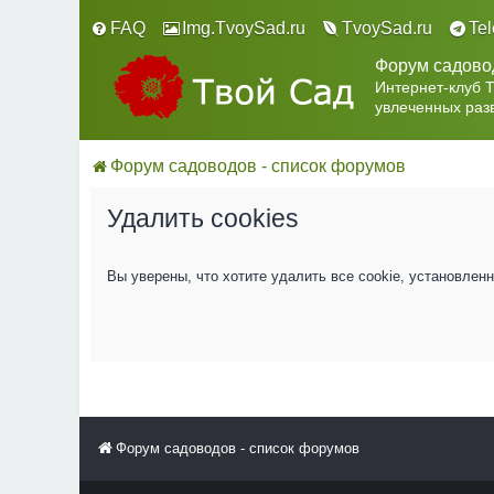
FAQ
Img.TvoySad.ru
TvoySad.ru
Te
Форум садово
Интернет-клуб 
увлеченных раз
Форум садоводов - список форумов
Удалить cookies
Вы уверены, что хотите удалить все cookie, установле
Форум садоводов - список форумов